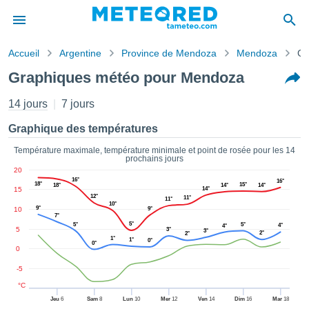
Accueil
Argentine
Province de Mendoza
Mendoza
Gr
s de
Graphiques météo pour Mendoza
ntialité
tenu de
14 jours
7 jours
eo.com
o.com) a
Graphique des températures
paré par
es
Température maximale, température minimale et point de rosée pour les 14
prochains jours
ionnels
20
garantir
16°
16°
18°
15°
18°
14°
14°
ité des
15
14°
12°
11°
11°
ations
10°
9°
10
9°
s. Vous
7°
5°
5°
5°
4°
accéder
4°
5
3°
3°
2°
2°
1°
ite en
1°
0°
0°
0
ant les
ions
-5
ntes :
°C
Jeu
6
Sam
8
Lun
10
Mer
12
Ven
14
Dim
16
Mar
18
er les