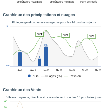
Température maximale
Température minimale
Point de rosée
es et
éder
tement
Graphique des précipitations et nuages
licité
Pluie, neige et couverture nuageuse pour les 14 prochains jours
rique
1
5
alisée,
ACCEPTER
sur des
1024
ET
1023
1022
ations
CONTINUER
es par le
2.5
5
 cookies
1.8
 de
PARAMÈTRES
logies
1
es, nous
et de
mm
r notre
Jeu
6
Sam
8
Lun
10
Mer
12
Ven
14
Dim
16
Mar
18
 afin de
Pluie
Nuages (%)
Pression
r à vous
oser
ment des
Graphique des Vents
 de très
ualité.
Vitesse moyenne, direction et rafales de vent pour les 14 prochains jours
60
uant sur
50