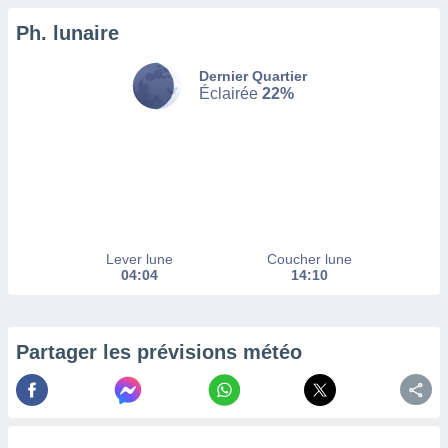
Ph. lunaire
tez pas
ation de
, vous
Dernier Quartier
z à
Éclairée
22%
à notre
.com.
 cas,
us
ns que
s
Lever lune
Coucher lune
ires
04:04
14:10
urer la
on sur le
 seront
, et que
Partager les prévisions météo
ies ne
as
pour
 le
ement