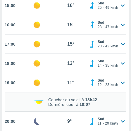
Sud
16°
15:00
cité
25
-
49
km/h
ue
lisée,
ACCEPTER
Sud
ur des
15°
16:00
ET
23
-
47
km/h
ions
CONTINUER
es par le
 cookies
Sud
15°
17:00
PARAMÈTRES
20
-
42
km/h
gies
es, nous
Sud
de
13°
18:00
14
-
35
km/h
 notre
afin de
r à vous
Sud
11°
19:00
12
-
23
km/h
r
ment des
 de très
Coucher du soleil à
18h42
alité.
Dernière lueur à
19:07
ant sur
n «
Sud
9°
20:00
 et
11
-
20
km/h
r »,