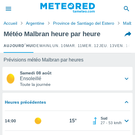
e
ntialité
Accueil
Argentine
Province de Santiago del Estero
Malbr
enu de
o.com
Météo Malbran heure par heure
o.com) a
aré par
AUJOURD´HUI
DEMAIN
LUN. 10
MAR. 11
MER. 12
JEU. 13
VEN. 14
S
onnels
arantir
Prévisions météo Malbran par heures
té des
ions
Samedi 08 août
. Vous
Ensoleillé
accéder
Toute la journée
e en
 les
Heures précédentes
s :
r les
Sud
15°
14:00
s et
27
-
53
km/h
r
tement