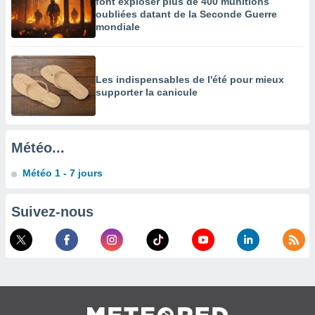
font exploser plus de 400 munitions
oubliées datant de la Seconde Guerre
enaires
mondiale
s des
 des
nts
 ou des
Les indispensables de l'été pour mieux
gies
supporter la canicule
es pour
 accéder
r des
Météo...
lles
ue votre
Météo 1 - 7 jours
r ce site
 IP et
Suivez-nous
ifiants
es.
eurs
traiter
nées
lles sur
d'un