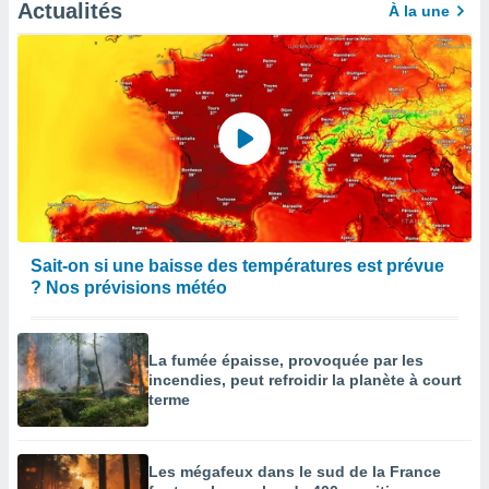
afficher
Actualités
À la une
licité ou
enu
lisé,
e vous
r de la
 non
lisée.
uvez
ation des
Sait-on si une baisse des températures est prévue
et
? Nos prévisions météo
à notre
 par le
 cette
ion en
La fumée épaisse, provoquée par les
sur le
incendies, peut refroidir la planète à court
«
terme
».
tre
Les mégafeux dans le sud de la France
ement,