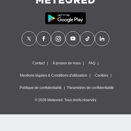
égitime,
vous
vous
 Pour ce
ous
etirer
ement
 opposer
ement
nées à
Contact
À propos de nous
FAQ
ment en
 sur «
res
» ou
Mentions légales & Conditions d'utilisation
Cookies
e
que de
Politique de confidentialité
Paramètres de confidentialité
kies
ite web.
© 2026 Meteored. Tous droits réservés
t nos
ires
ons le
ent des