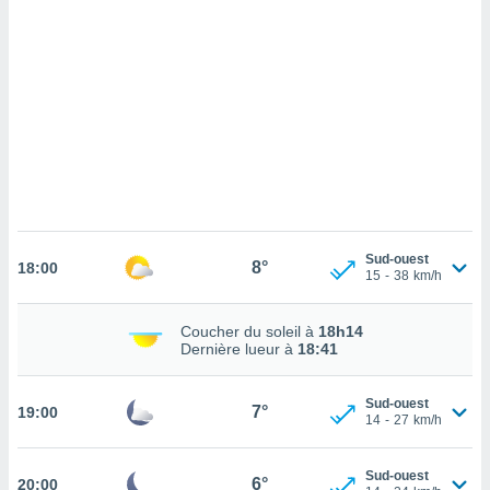
cédez au
 et vous
z
ation de
qu'ils
 nous ou
aires,
nt de
t
er le
ement
Sud-ouest
8°
18:00
15
-
38
km/h
te, ainsi
per un
Coucher du soleil à
18h14
écifique
Dernière lueur à
18:41
us
de la
 et du
Sud-ouest
7°
19:00
14
-
27
km/h
lisé en
 de
Sud-ouest
6°
20:00
. Vous