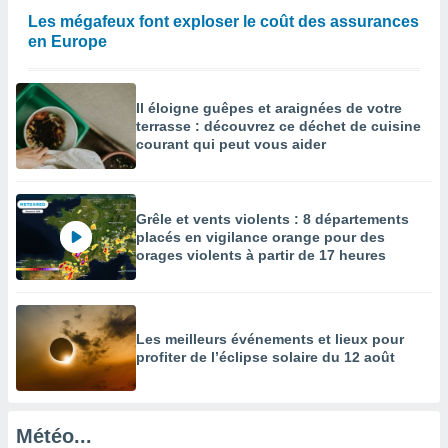
Les mégafeux font exploser le coût des assurances
enaires
en Europe
s des
 des
nts
 ou des
Il éloigne guêpes et araignées de votre
gies
terrasse : découvrez ce déchet de cuisine
es pour
courant qui peut vous aider
 accéder
r des
lles
Grêle et vents violents : 8 départements
ue votre
placés en vigilance orange pour des
r ce site
orages violents à partir de 17 heures
 IP et
ifiants
es.
Les meilleurs événements et lieux pour
profiter de l’éclipse solaire du 12 août
eurs
traiter
nées
lles sur
Météo...
d'un