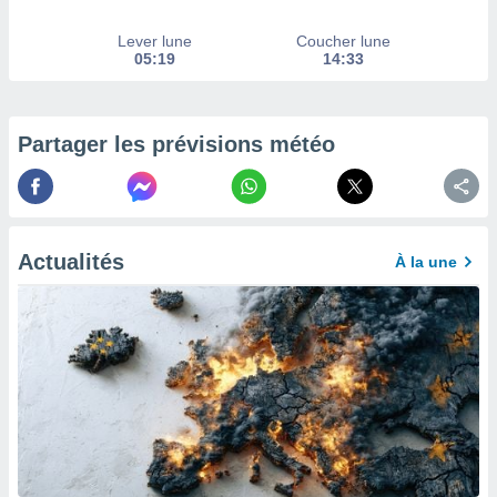
afficher
licité ou
Lever lune
Coucher lune
enu
05:19
14:33
lisé,
e vous
r de la
Partager les prévisions météo
 non
lisée.
uvez
ation des
Actualités
À la une
et
à notre
 par le
 cette
ion en
sur le
«
».
tre
ement,