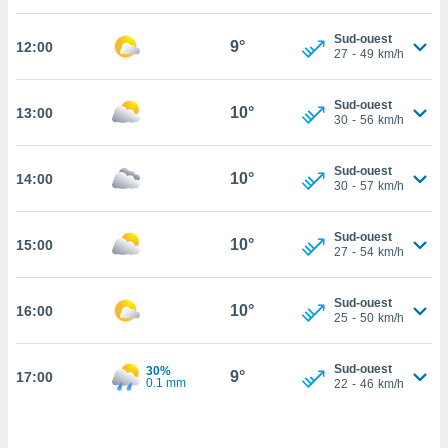
cité
Sud-ouest
ue
9°
12:00
27
-
49
km/h
lisée,
ACCEPTER
ur des
ET
ions
Sud-ouest
CONTINUER
10°
13:00
es par le
30
-
56
km/h
 cookies
PARAMÈTRES
Sud-ouest
gies
10°
14:00
30
-
57
km/h
es, nous
de
 notre
Sud-ouest
10°
15:00
27
-
54
km/h
afin de
r à vous
r
Sud-ouest
10°
ment des
16:00
25
-
50
km/h
 de très
alité.
Sud-ouest
30%
9°
17:00
ant sur
0.1 mm
22
-
46
km/h
n «
 et
r »,