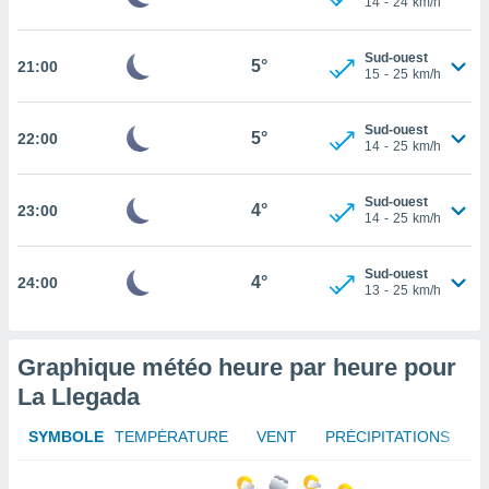
14
-
24
km/h
rouver
ations
Sud-ouest
5°
21:00
15
-
25
km/h
re
que de
kies
Sud-ouest
5°
22:00
r votre
14
-
25
km/h
ement à
ment en
Sud-ouest
sur le
4°
23:00
14
-
25
km/h
res des
kies
Sud-ouest
4°
24:00
le au
13
-
25
km/h
page de
te web.
Graphique météo heure par heure pour
MENT,
La Llegada
 les
logies
SYMBOLE
TEMPÉRATURE
VENT
PRÉCIPITATIONS
e
s