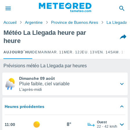
e
ntialité
Accueil
Argentine
Province de Buenos Aires
La Llegada
enu de
o.com
Météo La Llegada heure par
o.com) a
heure
aré par
onnels
AUJOURD´HUI
DEMAIN
MAR. 11
MER. 12
JEU. 13
VEN. 14
SAM. 15
D
arantir
té des
Prévisions météo La Llegada par heures
ions
. Vous
Dimanche 09 août
accéder
Pluie faible, ciel variable
e en
L'après-midi
 les
s :
Heures précédentes
r les
s et
Ouest
r
8°
11:00
22
-
42
km/h
tement