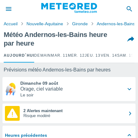
e
ntialité
Accueil
Nouvelle-Aquitaine
Gironde
Andernos-les-Bains
enu de
o.com
Météo Andernos-les-Bains heure
o.com) a
par heure
aré par
onnels
AUJOURD´HUI
DEMAIN
MAR. 11
MER. 12
JEU. 13
VEN. 14
SAM. 15
D
arantir
té des
Prévisions météo Andernos-les-Bains par heures
ions
. Vous
Dimanche 09 août
accéder
Orage, ciel variable
e en
Le soir
 les
s :
2 Alertes maintenant
Risque modéré
r les
s et
r
Heures précédentes
tement