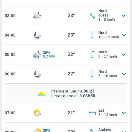
cité
Nord-
ue
23°
03:00
ouest
lisée,
1
-
8
km/h
ACCEPTER
ur des
ET
ions
CONTINUER
Nord
23°
04:00
es par le
10
-
19
km/h
 cookies
PARAMÈTRES
gies
Nord
30%
22°
05:00
0.2 mm
9
-
17
km/h
es, nous
de
 notre
Nord
22°
06:00
afin de
6
-
18
km/h
r à vous
r
Première lueur à
06:27
ment des
Lever du soleil à
06h59
 de très
alité.
Est
ant sur
21°
07:00
5
-
13
km/h
n «
 et
r »,
Sud-est
30%