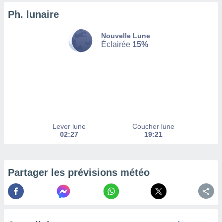
enaires
Ph. lunaire
s des
 des
Nouvelle Lune
nts
Éclairée
15%
 ou des
gies
es pour
 accéder
r des
lles
ue votre
r ce site
Lever lune
Coucher lune
02:27
19:21
 IP et
ifiants
es.
Partager les prévisions météo
eurs
traiter
nées
lles sur
d'un