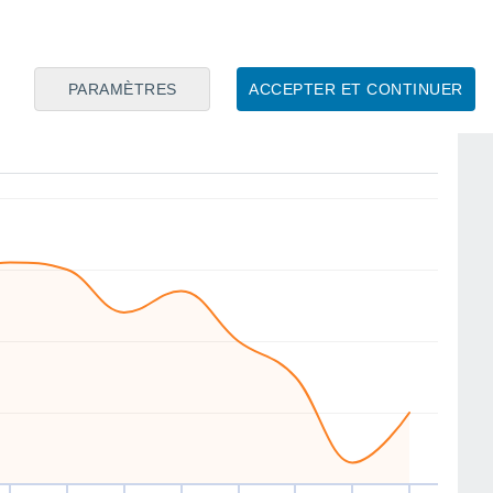
NW
SE
NW
SE
SE
W
SW
SW
PARAMÈTRES
ACCEPTER ET CONTINUER
eu
13
Ven
14
Sam
15
Dim
16
Lun
17
Mar
18
Mer
19
Jeu
20
ent
Vitesse moyenne du vent