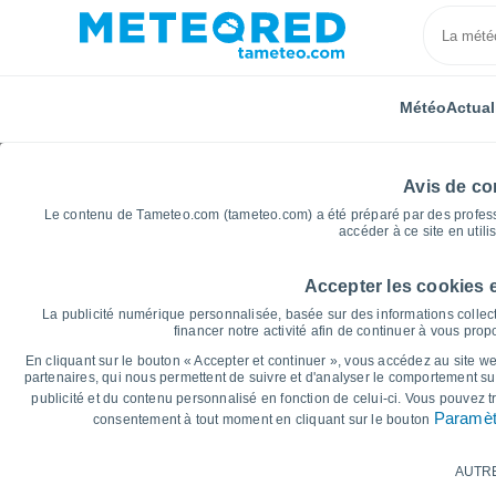
Météo
Actual
Avis de con
Le contenu de Tameteo.com (tameteo.com) a été préparé par des professio
accéder à ce site en utili
Accepter les cookies 
Accueil
Bourgogne-Franche-Comté
Département d
La publicité numérique personnalisée, basée sur des informations collect
financer notre activité afin de continuer à vous pro
Graphiques météo pou
En cliquant sur le bouton « Accepter et continuer », vous accédez au site web
partenaires, qui nous permettent de suivre et d'analyser le comportement sur
publicité et du contenu personnalisé en fonction de celui-ci. Vous pouvez 
14 jours
7 jours
Paramèt
consentement à tout moment en cliquant sur le bouton
Graphique des températures
AUTR
Température maximale, température minima