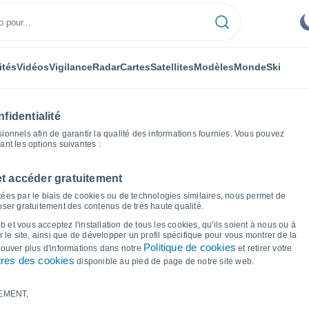
ités
Vidéos
Vigilance
Radar
Cartes
Satellites
Modèles
Monde
Ski
fidentialité
nnels afin de garantir la qualité des informations fournies. Vous pouvez
sant les options suivantes :
et accéder gratuitement
u Doubs
Amancey
Graphiques météo
ées par le biais de cookies ou de technologies similaires, nous permet de
poser gratuitement des contenus de très haute qualité.
r Amancey
 et vous acceptez l'installation de tous les cookies, qu'ils soient à nous ou à
 le site, ainsi que de développer un profil spécifique pour vous montrer de la
Politique de cookies
trouver plus d'informations dans notre
et retirer votre
res des cookies
disponible au pied de page de notre site web.
EMENT,
le et point de rosée pour les 14 prochains jours