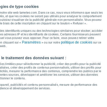
37°
37°
36°
ogies de type cookies
34°
à notre site web tameteo.com. Dans ce cas, nous vous informons que seuls les
llés, et que les cookies ne seront pas utilisés pour analyser le comportement
 puissiez visualiser de la publicité générale non personnalisée. Vous pouvez
24°
24°
le biais de cette inscription en cliquant sur le bouton « Refuser ».
23°
22°
20°
20°
20°
20°
des identifiants uniques ou des technologies similaires pour stocker, accéder
16°
 les adresses IP et les identifiants de cookies. Certains fournisseurs peuvent
15°
14°
quel vous pouvez vous opposer. Pour ce faire, vous pouvez retirer votre
12°
Paramètres
politique de cookies
n cliquant sur «
» ou sur notre
sur ce
 web.
eu
13
Ven
14
Sam
15
Dim
16
Lun
17
Mar
18
Mer
19
Jeu
20
 le traitement des données suivant :
empérature minimale
Point de rosée
s limitées pour sélectionner la publicité, créer des profils pour la publicité
lisées, créer des profils de contenus personnalisés, utiliser des profils pour
icités, mesurer la performance des contenus, comprendre les publics par le
entes sources, développer et améliorer les services, utiliser des données
ctionner le contenu.
nuageuse pour les 14 prochains jours
appareil, publicités et contenu personnalisés, mesure de performance des
100
udience et développement de services.
21
75