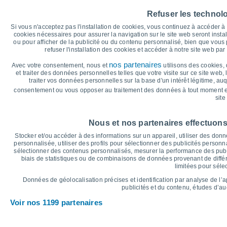
40
Refuser les technol
35°
35
33°
33°
33°
32°
Si vous n'acceptez pas l'installation de cookies, vous continuez à accéder 
30
cookies nécessaires pour assurer la navigation sur le site web seront insta
28°
ou pour afficher de la publicité ou du contenu personnalisé, bien que vous
25
refuser l'installation des cookies et accéder à notre site web par 
21°
21°
20°
19°
20
nos partenaires
Avec votre consentement, nous et
utilisons des cookies, 
et traiter des données personnelles telles que votre visite sur ce site web,
15°
15°
15
traiter vos données personnelles sur la base d'un intérêt légitime, au
consentement ou vous opposer au traitement des données à tout moment e
10
site
°C
Ven
7
Sam
8
Dim
9
Lun
10
Mar
11
Mer
12
J
Nous et nos partenaires effectuons
Température maximale
T
Stocker et/ou accéder à des informations sur un appareil, utiliser des donnée
personnalisée, utiliser des profils pour sélectionner des publicités personna
sélectionner des contenus personnalisés, mesurer la performance des publ
biais de statistiques ou de combinaisons de données provenant de différ
Graphique des précipitations et nuages
limitées pour séle
Pluie, neige et couverture 
Données de géolocalisation précises et identification par analyse de l’
5
publicités et du contenu, études d’a
10
Voir nos 1199 partenaires
1020
1019