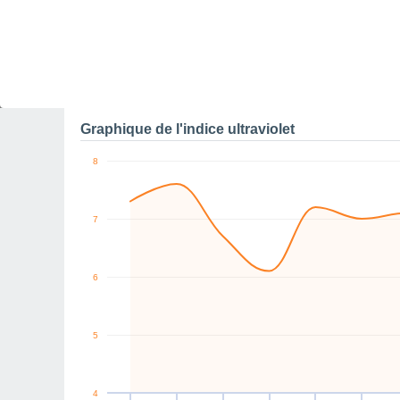
0
N
SE
W
NW
NE
SE
km/h
Ven
7
Sam
8
Dim
9
Lun
10
Mar
11
Mer
12
J
Rafales maximales de v
Graphique de l'indice ultraviolet
8
7
6
5
4