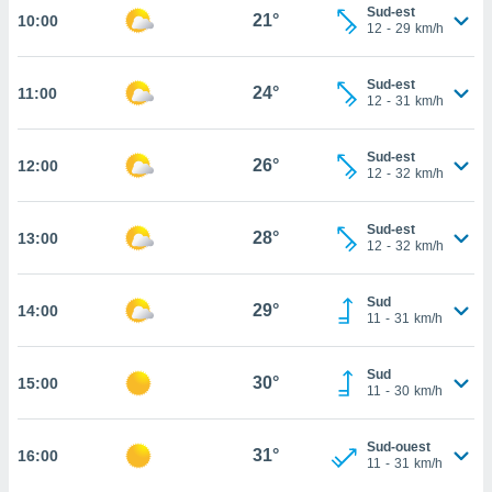
Sud-est
21°
10:00
cité
12
-
29
km/h
ue
lisée,
ACCEPTER
Sud-est
ur des
24°
11:00
ET
12
-
31
km/h
ions
CONTINUER
es par le
 cookies
Sud-est
26°
12:00
PARAMÈTRES
12
-
32
km/h
gies
es, nous
Sud-est
de
28°
13:00
12
-
32
km/h
 notre
afin de
r à vous
Sud
29°
14:00
11
-
31
km/h
r
ment des
 de très
Sud
30°
alité.
15:00
11
-
30
km/h
ant sur
n «
Sud-ouest
31°
16:00
 et
11
-
31
km/h
r »,