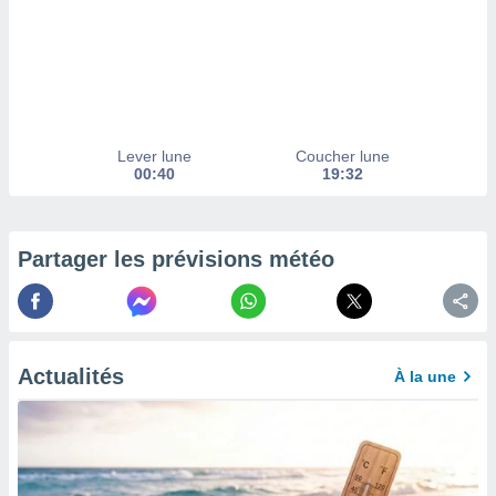
afficher
licité ou
enu
lisé,
e vous
r de la
Lever lune
Coucher lune
 non
00:40
19:32
lisée.
uvez
ation des
Partager les prévisions météo
et
à notre
 par le
 cette
ion en
Actualités
À la une
sur le
«
».
tre
ement,