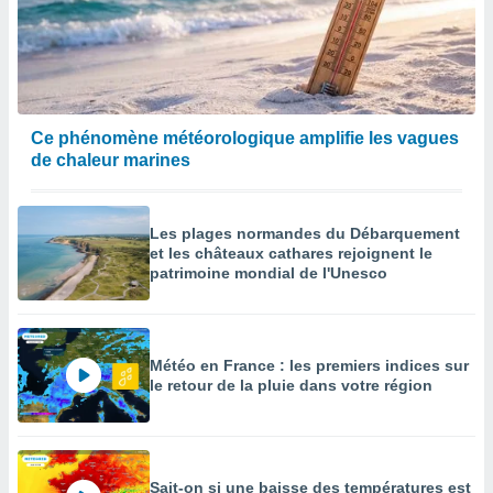
enaires
s des
 des
nts
 ou des
gies
Ce phénomène météorologique amplifie les vagues
es pour
de chaleur marines
 accéder
r des
Les plages normandes du Débarquement
lles
et les châteaux cathares rejoignent le
ue votre
patrimoine mondial de l'Unesco
r ce site
 IP et
ifiants
es.
Météo en France : les premiers indices sur
le retour de la pluie dans votre région
eurs
traiter
nées
lles sur
d'un
Sait-on si une baisse des températures est