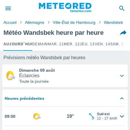
e
ntialité
Accueil
Allemagne
Ville-État de Hambourg
Wandsbek
enu de
o.com
Météo Wandsbek heure par heure
o.com) a
aré par
AUJOURD´HUI
DEMAIN
MAR. 11
MER. 12
JEU. 13
VEN. 14
SAM. 15
D
onnels
arantir
Prévisions météo Wandsbek par heures
té des
ions
Dimanche 09 août
. Vous
Éclaircies
accéder
Toute la journée
e en
 les
Heures précédentes
s :
r les
Sud-est
19°
09:00
s et
12
-
27
km/h
r
tement