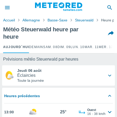
e
ntialité
Accueil
Allemagne
Basse-Saxe
Steuerwald
Heure pa
enu de
o.com
Météo Steuerwald heure par
o.com) a
heure
aré par
onnels
AUJOURD´HUI
DEMAIN
SAM. 08
DIM. 09
LUN. 10
MAR. 11
MER. 12
J
arantir
té des
Prévisions météo Steuerwald par heures
ions
. Vous
Jeudi 06 août
accéder
Éclaircies
e en
Toute la journée
 les
s :
Heures précédentes
r les
s et
Ouest
r
25°
13:00
16
-
38
km/h
tement