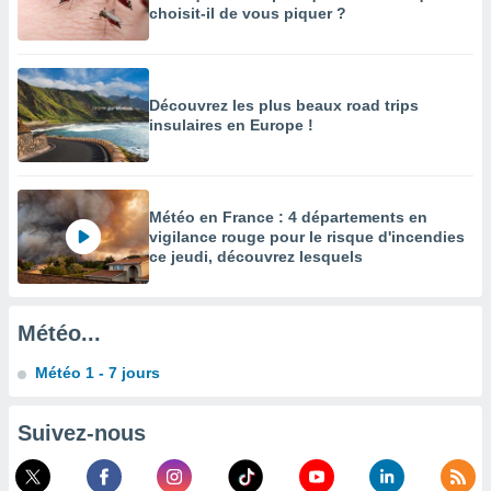
choisit-il de vous piquer ?
enaires
s des
 des
nts
Découvrez les plus beaux road trips
 ou des
insulaires en Europe !
gies
es pour
 accéder
r des
Météo en France : 4 départements en
lles
vigilance rouge pour le risque d'incendies
ue votre
ce jeudi, découvrez lesquels
r ce site
 IP et
Météo...
ifiants
es.
Météo 1 - 7 jours
eurs
traiter
Suivez-nous
nées
lles sur
d'un