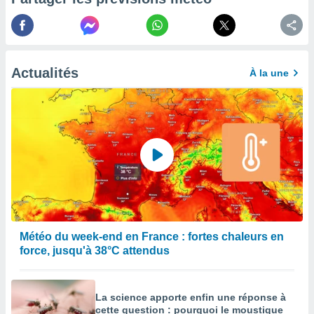
afficher
licité ou
enu
lisé,
e vous
Actualités
À la une
r de la
 non
lisée.
uvez
ation des
et
à notre
 par le
 cette
ion en
Météo du week-end en France : fortes chaleurs en
sur le
force, jusqu'à 38°C attendus
«
».
tre
La science apporte enfin une réponse à
ement,
cette question : pourquoi le moustique