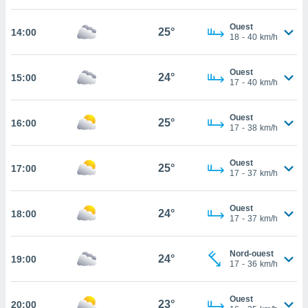
cité
Ouest
ue
25°
14:00
18
-
40
km/h
lisée,
ACCEPTER
ur des
ET
ions
Ouest
CONTINUER
24°
15:00
es par le
17
-
40
km/h
 cookies
PARAMÈTRES
Ouest
gies
25°
16:00
17
-
38
km/h
es, nous
de
 notre
Ouest
25°
17:00
17
-
37
km/h
afin de
r à vous
r
Ouest
24°
ment des
18:00
17
-
37
km/h
 de très
alité.
Nord-ouest
24°
19:00
ant sur
17
-
36
km/h
n «
 et
Ouest
r »,
23°
20:00