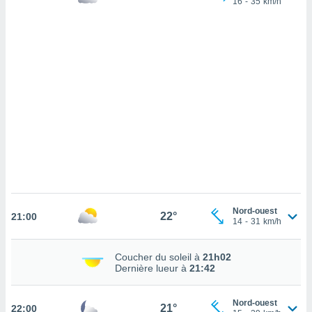
16
-
35
km/h
cédez au
 et vous
z
ation de
qu'ils
 nous ou
aires,
nt de
t
er le
ement
te, ainsi
per un
Nord-ouest
22°
21:00
écifique
14
-
31
km/h
us
de la
 et du
Coucher du soleil à
21h02
Dernière lueur à
21:42
lisé en
 de
Nord-ouest
21°
22:00
. Vous