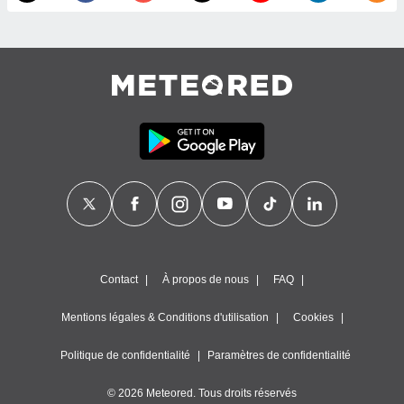
égitime,
vous
vous
 Pour ce
ous
etirer
ement
 opposer
ement
nées à
ment en
 sur «
res
» ou
e
que de
Contact
À propos de nous
FAQ
kies
ite web.
Mentions légales & Conditions d'utilisation
Cookies
t nos
ires
Politique de confidentialité
Paramètres de confidentialité
ons le
ent des
© 2026 Meteored. Tous droits réservés