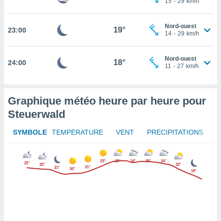
15
-
29
km/h
rouver
ations
Nord-ouest
19°
23:00
14
-
29
km/h
re
que de
kies
Nord-ouest
18°
24:00
r votre
11
-
27
km/h
ement à
ment en
sur le
Graphique météo heure par heure pour
res des
Steuerwald
kies
le au
SYMBOLE
TEMPÉRATURE
VENT
PRÉCIPITATIONS
page de
te web.
23°
25°
24°
25°
24°
22°
22°
22°
MENT,
21°
21°
20°
19°
 les
logies
e
s