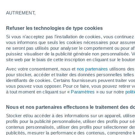
Graphique météo heure par heure
AUTREMENT,
SYMBOLE
TEMPÉRATURE
Refuser les technologies de type cookies
00
03
06
09
12
15
18
21
00
03
06
09
Si vous n'acceptez pas l'installation de cookies, vous continu
vous informons que seuls les cookies nécessaires pour assurer la
ne seront pas utilisés pour analyser le comportement ou pour af
puissiez visualiser de la publicité générale non personnalisée. V
site web par le biais de cette inscription en cliquant sur le bouto
Avec votre consentement, nous et
nos partenaires
utilisons des
pour stocker, accéder et traiter des données personnelles telles 
identifiants de cookies. Certains fournisseurs peuvent traiter vo
25°
24°
vous pouvez vous opposer. Pour ce faire, vous pouvez retirer
22°
à tout moment en cliquant sur «
21°
Paramètres
» ou sur notre
poli
18°
18°
16°
15°
15°
Nous et nos partenaires effectuons le traitement des d
14°
12°
Stocker et/ou accéder à des informations sur un appareil, utilise
profils pour la publicité personnalisée, utiliser des profils pour 
contenus personnalisés, utiliser des profils pour sélectionner
publicités, mesurer la performance des contenus, comprendre le