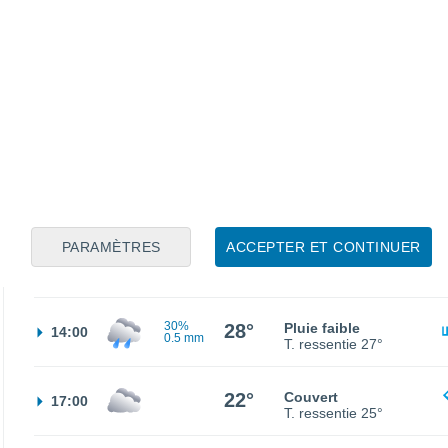
20°
Ciel variable
02:00
T. ressentie
20°
17°
Éclaircies
05:00
T. ressentie
17°
20°
Éclaircies
08:00
T. ressentie
20°
PARAMÈTRES
ACCEPTER ET CONTINUER
27°
Ciel variable
11:00
T. ressentie
27°
30%
28°
Pluie faible
14:00
0.5 mm
T. ressentie
27°
22°
Couvert
17:00
T. ressentie
25°