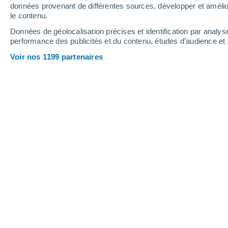
Samedi
8
Dimanche
9
données provenant de différentes sources, développer et amélior
le contenu.
Données de géolocalisation précises et identification par analys
performance des publicités et du contenu, études d’audience e
Prévisions météo Rötgesbüttel par 
Voir nos 1199 partenaires
SAMEDI 08 AOÛT
Toute la journée
Ensoleillé
Lever du soleil à
05h49
Coucher du soleil à
20h56
Première lueur à
05:08
Dernière lueur à
21:36
Ph. lunaire