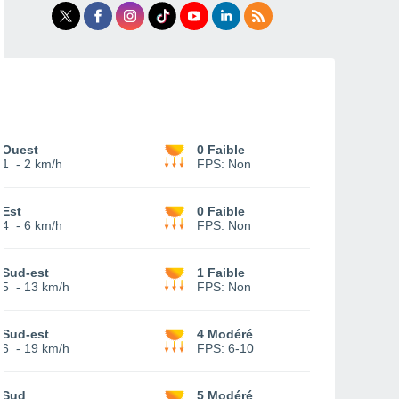
Ouest
0 Faible
1
-
2 km/h
FPS:
Non
Est
0 Faible
4
-
6 km/h
FPS:
Non
Sud-est
1 Faible
5
-
13 km/h
FPS:
Non
Sud-est
4 Modéré
6
-
19 km/h
FPS:
6-10
Sud
5 Modéré