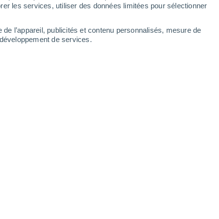
Lundi
10
er les services, utiliser des données limitées pour sélectionner
e de l’appareil, publicités et contenu personnalisés, mesure de
t développement de services.
heures
14°
Éclaircies
02:00
T. ressentie
14°
12°
Éclaircies
05:00
T. ressentie
12°
15°
Ensoleillé
08:00
T. ressentie
15°
21°
Éclaircies
11:00
T. ressentie
21°