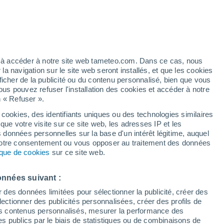
 pour Rötgesbüttel
VENT
PRÉCIPITATIONS
12
15
18
21
00
03
06
09
12
15
18
21
00
ez à accéder à notre site web tameteo.com. Dans ce cas, nous
 navigation sur le site web seront installés, et que les cookies
ficher de la publicité ou du contenu personnalisé, bien que vous
ous pouvez refuser l'installation des cookies et accéder à notre
n « Refuser ».
31°
30°
 cookies, des identifiants uniques ou des technologies similaires
28°
27°
27°
que votre visite sur ce site web, les adresses IP et les
s données personnelles sur la base d'un intérêt légitime, auquel
25°
 votre consentement ou vous opposer au traitement des données
23°
22°
tique de cookies
sur ce site web.
20°
20°
20°
17°
16°
onnées suivant :
r des données limitées pour sélectionner la publicité, créer des
sélectionner des publicités personnalisées, créer des profils de
 des contenus personnalisés, mesurer la performance des
0.5
s publics par le biais de statistiques ou de combinaisons de