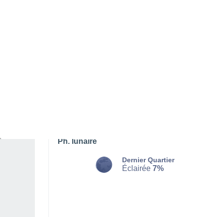
LUNDI 10 AOÛT
L'après-midi
Pluie faible, ciel variable
Lever du soleil à
05h52
Coucher du soleil à
20h53
Première lueur à
05:12
Dernière lueur à
21:32
Ph. lunaire
Dernier Quartier
Éclairée
7%