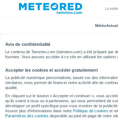
Météo
Actual
Avis de confidentialité
Le contenu de Tameteo.com (tameteo.com) a été préparé par des 
fournies. Vous pouvez accéder à ce site en utilisant les options 
Accepter les cookies et accéder gratuitement
Accueil
Allemagne
Basse-Saxe
Rötgesbüttel
La publicité numérique personnalisée, basée sur des information
similaires, nous permet de financer notre activité afin de conti
Météo Rötgesbüttel he
qualité.
En cliquant sur le bouton « Accepter et continuer », vous accéde
qu'ils soient à nous ou à partenaires, qui nous permettent de sui
Météo 1 - 7 jours
Heure par heure
développer un profil spécifique pour vous montrer de la publicit
trouver plus d'informations dans notre
Politique de cookies
et re
Paramètres des cookies
disponible au pied de page de notre si