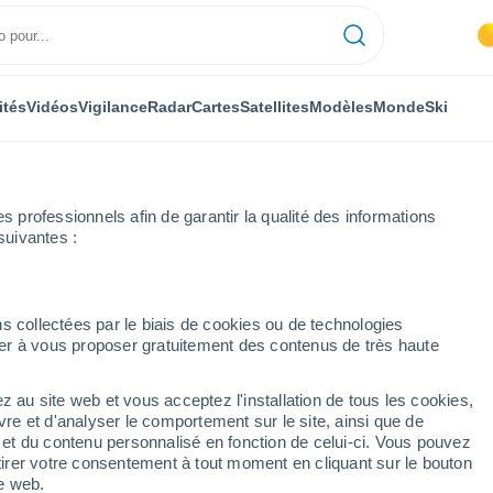
ités
Vidéos
Vigilance
Radar
Cartes
Satellites
Modèles
Monde
Ski
professionnels afin de garantir la qualité des informations
suivantes :
Heure par heure
s collectées par le biais de cookies ou de technologies
nuer à vous proposer gratuitement des contenus de très haute
ure par heure
z au site web et vous acceptez l'installation de tous les cookies,
vre et d'analyser le comportement sur le site, ainsi que de
é et du contenu personnalisé en fonction de celui-ci. Vous pouvez
tirer votre consentement à tout moment en cliquant sur le bouton
te web.