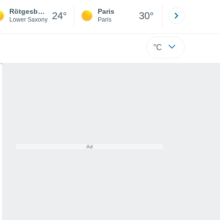
Rötgesbüttel
Paris
Montpelli
24°
30°
Lower Saxony
Paris
Hérault
°C