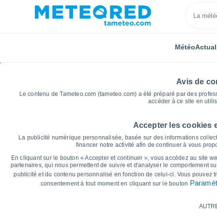
Météo
Actual
Avis de con
Le contenu de Tameteo.com (tameteo.com) a été préparé par des professio
accéder à ce site en utili
Accepter les cookies 
Accueil
Allemagne
Mecklembourg-Poméranie-Occid
La publicité numérique personnalisée, basée sur des informations collect
financer notre activité afin de continuer à vous pro
Graphiques météo pou
En cliquant sur le bouton « Accepter et continuer », vous accédez au site web
partenaires, qui nous permettent de suivre et d'analyser le comportement sur
publicité et du contenu personnalisé en fonction de celui-ci. Vous pouvez 
14 jours
7 jours
Paramèt
consentement à tout moment en cliquant sur le bouton
Graphique des températures
AUTR
Température maximale, température minima