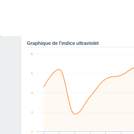
10
E
W
W
W
NW
NE
km/h
Sam
8
Dim
9
Lun
10
Mar
11
Mer
12
Jeu
13
V
Rafales maximales de v
Graphique de l'indice ultraviolet
6
5
4
3
2