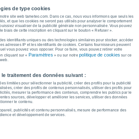
ogies de type cookies
25°
à notre site web tameteo.com. Dans ce cas, nous vous informons que seuls les
23°
24°
llés, et que les cookies ne seront pas utilisés pour analyser le comportement
21°
21°
21°
20°
20°
 puissiez visualiser de la publicité générale non personnalisée. Vous pouvez
18°
le biais de cette inscription en cliquant sur le bouton « Refuser ».
16°
16°
16°
15°
15°
des identifiants uniques ou des technologies similaires pour stocker, accéder
14°
13°
 les adresses IP et les identifiants de cookies. Certains fournisseurs peuvent
quel vous pouvez vous opposer. Pour ce faire, vous pouvez retirer votre
Paramètres
politique de cookies
n cliquant sur «
» ou sur notre
sur ce
 web.
en
14
Sam
15
Dim
16
Lun
17
Mar
18
Mer
19
Jeu
20
Ven
21
 le traitement des données suivant :
empérature minimale
Point de rosée
s limitées pour sélectionner la publicité, créer des profils pour la publicité
lisées, créer des profils de contenus personnalisés, utiliser des profils pour
icités, mesurer la performance des contenus, comprendre les publics par le
entes sources, développer et améliorer les services, utiliser des données
ctionner le contenu.
nuageuse pour les 14 prochains jours
appareil, publicités et contenu personnalisés, mesure de performance des
100
udience et développement de services.
75
19