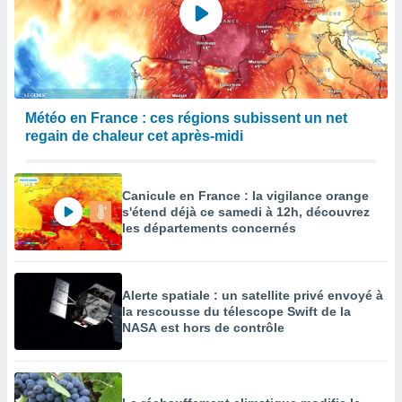
enaires
s des
 des
nts
 ou des
gies
Météo en France : ces régions subissent un net
es pour
regain de chaleur cet après-midi
 accéder
r des
lles
Canicule en France : la vigilance orange
ue votre
s'étend déjà ce samedi à 12h, découvrez
r ce site
les départements concernés
 IP et
ifiants
es.
Alerte spatiale : un satellite privé envoyé à
la rescousse du télescope Swift de la
eurs
NASA est hors de contrôle
traiter
nées
lles sur
d'un