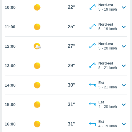
Nord-est
22°
10:00
cité
5
-
19
km/h
ue
lisée,
ACCEPTER
ur des
Nord-est
25°
11:00
ET
5
-
19
km/h
ions
CONTINUER
es par le
 cookies
Nord-est
27°
12:00
PARAMÈTRES
5
-
20
km/h
gies
es, nous
de
Nord-est
29°
13:00
5
-
21
km/h
 notre
afin de
r à vous
Est
30°
14:00
r
5
-
21
km/h
ment des
 de très
Est
alité.
31°
15:00
4
-
20
km/h
ant sur
n «
Est
 et
31°
16:00
4
-
19
km/h
r »,