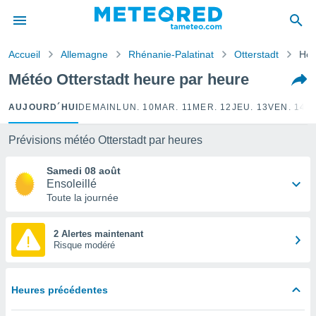
e
ntialité
Accueil
Allemagne
Rhénanie-Palatinat
Otterstadt
Heu
enu de
o.com
Météo Otterstadt heure par heure
o.com) a
aré par
AUJOURD´HUI
DEMAIN
LUN. 10
MAR. 11
MER. 12
JEU. 13
VEN. 14
S
onnels
arantir
Prévisions météo Otterstadt par heures
té des
ions
Samedi 08 août
. Vous
Ensoleillé
accéder
Toute la journée
e en
 les
2 Alertes maintenant
Risque modéré
s :
r les
s et
Heures précédentes
r
tement