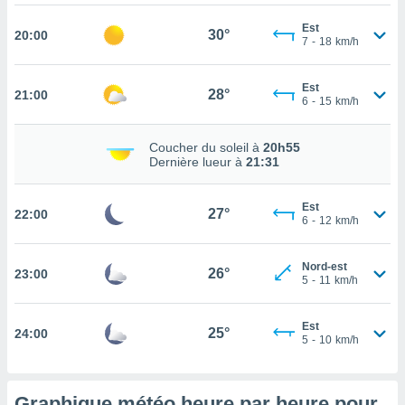
rouver
Est
30°
20:00
7
-
18
km/h
ations
re
que de
Est
28°
21:00
kies
6
-
15
km/h
r votre
ement à
Coucher du soleil à
20h55
ment en
Dernière lueur à
21:31
sur le
res des
Est
27°
22:00
kies
6
-
12
km/h
le au
page de
Nord-est
te web.
26°
23:00
5
-
11
km/h
MENT,
Est
25°
24:00
5
-
10
km/h
 les
logies
e
s
Graphique météo heure par heure pour