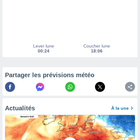
afficher
licité ou
enu
lisé,
e vous
r de la
Lever lune
Coucher lune
 non
00:24
18:06
lisée.
uvez
ation des
Partager les prévisions météo
et
à notre
 par le
 cette
ion en
Actualités
sur le
À la une
«
».
tre
ement,