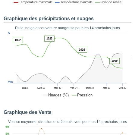
Température maximale
Température minimale
Point de rosée
es et
éder
tement
Graphique des précipitations et nuages
licité
Pluie, neige et couverture nuageuse pour les 14 prochains jours
rique
1
5
alisée,
ACCEPTER
1023
1022
sur des
ET
ations
CONTINUER
1016
es par le
5
 cookies
1009
 de
PARAMÈTRES
logies
es, nous
et de
mm
r notre
Sam
8
Lun
10
Mer
12
Ven
14
Dim
16
Mar
18
Jeu
20
 afin de
Nuages (%)
Pression
r à vous
oser
ment des
Graphique des Vents
 de très
ualité.
Vitesse moyenne, direction et rafales de vent pour les 14 prochains jours
60
uant sur
50