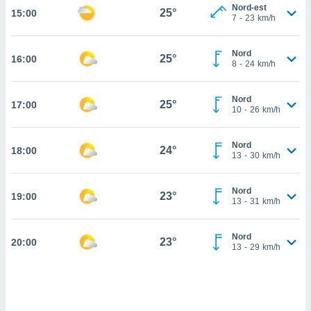
Nord-est
25°
15:00
cité
7
-
23
km/h
ue
lisée,
ACCEPTER
Nord
ur des
25°
16:00
ET
8
-
24
km/h
ions
CONTINUER
es par le
 cookies
Nord
25°
17:00
PARAMÈTRES
10
-
26
km/h
gies
es, nous
Nord
de
24°
18:00
13
-
30
km/h
 notre
afin de
r à vous
Nord
23°
19:00
13
-
31
km/h
r
ment des
 de très
Nord
23°
alité.
20:00
13
-
29
km/h
ant sur
n «
 et
r »,