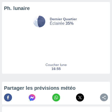
Ph. lunaire
tez pas
ation de
, vous
Dernier Quartier
z à
Éclairée
35%
à notre
.com.
 cas,
us
ns que
s
Coucher lune
ires
16:55
urer la
on sur le
 seront
, et que
Partager les prévisions météo
ies ne
as
pour
 le
ement