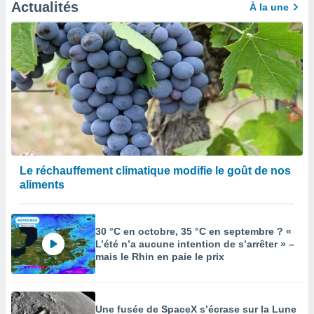
afficher
Actualités
À la une
licité ou
enu
lisé,
e vous
r de la
 non
lisée.
uvez
ation des
Le réchauffement climatique modifie le goût de nos
et
aliments
à notre
 par le
 cette
ion en
30 °C en octobre, 35 °C en septembre ? «
sur le
L’été n’a aucune intention de s’arrêter » –
«
mais le Rhin en paie le prix
».
tre
ement,
Une fusée de SpaceX s’écrase sur la Lune