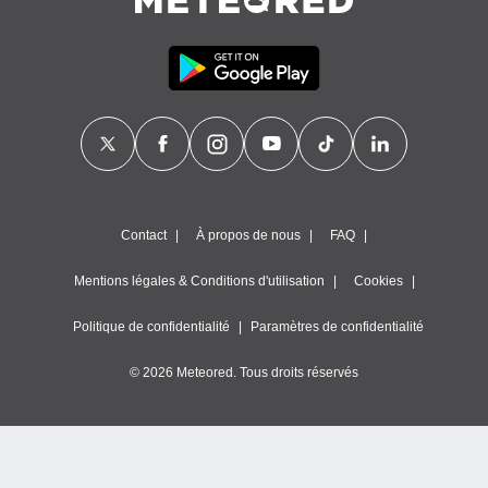
égitime,
vous
vous
 Pour ce
ous
etirer
ement
 opposer
ement
nées à
Contact
À propos de nous
FAQ
ment en
 sur «
res
» ou
Mentions légales & Conditions d'utilisation
Cookies
e
que de
Politique de confidentialité
Paramètres de confidentialité
kies
ite web.
© 2026 Meteored. Tous droits réservés
t nos
ires
ons le
ent des