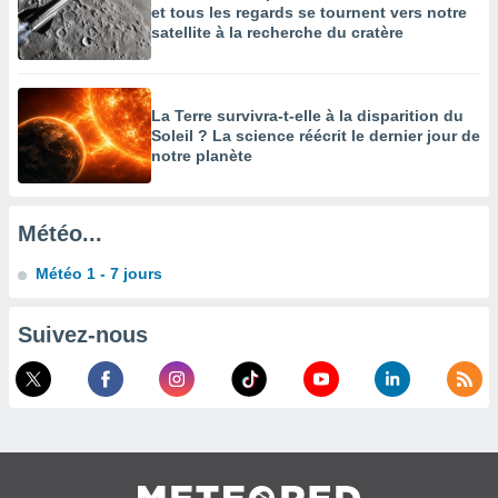
et tous les regards se tournent vers notre
enaires
satellite à la recherche du cratère
s des
 des
nts
 ou des
La Terre survivra-t-elle à la disparition du
gies
Soleil ? La science réécrit le dernier jour de
es pour
notre planète
 accéder
r des
Météo...
lles
ue votre
Météo 1 - 7 jours
r ce site
 IP et
Suivez-nous
ifiants
es.
eurs
traiter
nées
lles sur
d'un