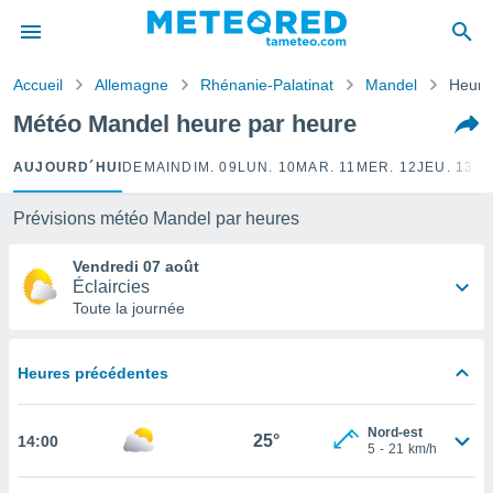
e
ntialité
Accueil
Allemagne
Rhénanie-Palatinat
Mandel
Heure
enu de
o.com
Météo Mandel heure par heure
o.com) a
aré par
AUJOURD´HUI
DEMAIN
DIM. 09
LUN. 10
MAR. 11
MER. 12
JEU. 13
VE
onnels
arantir
Prévisions météo Mandel par heures
té des
ions
Vendredi 07 août
. Vous
Éclaircies
accéder
Toute la journée
e en
 les
Heures précédentes
s :
r les
Nord-est
25°
14:00
s et
5
-
21
km/h
r
tement