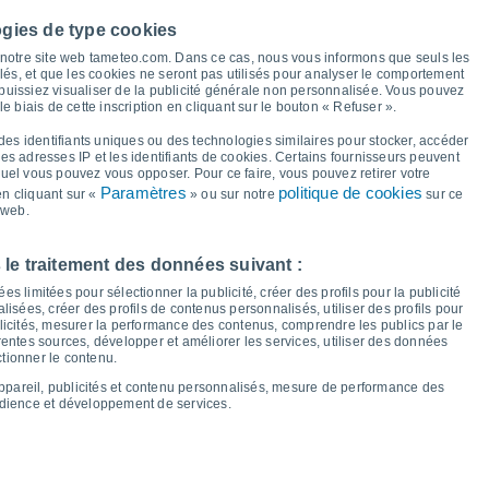
27°
ogies de type cookies
25°
à notre site web tameteo.com. Dans ce cas, nous vous informons que seuls les
23°
llés, et que les cookies ne seront pas utilisés pour analyser le comportement
22°
20°
20°
 puissiez visualiser de la publicité générale non personnalisée. Vous pouvez
19°
19°
le biais de cette inscription en cliquant sur le bouton « Refuser ».
18°
17°
16°
16°
15°
14°
des identifiants uniques ou des technologies similaires pour stocker, accéder
14°
13°
 les adresses IP et les identifiants de cookies. Certains fournisseurs peuvent
quel vous pouvez vous opposer. Pour ce faire, vous pouvez retirer votre
Paramètres
politique de cookies
n cliquant sur «
» ou sur notre
sur ce
 web.
am
15
Dim
16
Lun
17
Mar
18
Mer
19
Jeu
20
Ven
21
Sam
22
 le traitement des données suivant :
empérature minimale
Point de rosée
s limitées pour sélectionner la publicité, créer des profils pour la publicité
lisées, créer des profils de contenus personnalisés, utiliser des profils pour
icités, mesurer la performance des contenus, comprendre les publics par le
entes sources, développer et améliorer les services, utiliser des données
ctionner le contenu.
nuageuse pour les 14 prochains jours
appareil, publicités et contenu personnalisés, mesure de performance des
100
udience et développement de services.
75