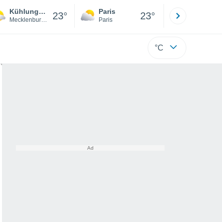
Kühlungsborn
Paris
Montpelli
23°
23°
Mecklenburg-Vorpommern
Paris
Hérault
°C