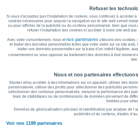
30
27°
27°
Refuser les technol
25
Si vous n'acceptez pas l'installation de cookies, vous continuez à accéder 
cookies nécessaires pour assurer la navigation sur le site web seront insta
22°
21°
ou pour afficher de la publicité ou du contenu personnalisé, bien que vous
20
18°
refuser l'installation des cookies et accéder à notre site web par 
18°
16°
15°
15°
nos partenaires
15°
14°
Avec votre consentement, nous et
utilisons des cookies, 
15
et traiter des données personnelles telles que votre visite sur ce site web,
12°
traiter vos données personnelles sur la base d'un intérêt légitime, au
10
consentement ou vous opposer au traitement des données à tout moment e
site
°C
Dim
9
Lun
10
Mar
11
Mer
12
Jeu
13
Ven
14
S
Nous et nos partenaires effectuons
Température maximale
T
Stocker et/ou accéder à des informations sur un appareil, utiliser des donnée
personnalisée, utiliser des profils pour sélectionner des publicités personna
sélectionner des contenus personnalisés, mesurer la performance des publ
biais de statistiques ou de combinaisons de données provenant de différ
Graphique des précipitations et nuages
limitées pour séle
Pluie, neige et couverture 
Données de géolocalisation précises et identification par analyse de l’
15
publicités et du contenu, études d’a
1028
Voir nos 1199 partenaires
1023