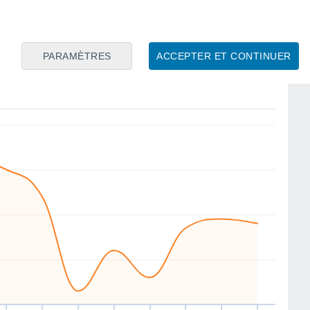
SE
N
W
W
W
S
W
W
PARAMÈTRES
ACCEPTER ET CONTINUER
am
15
Dim
16
Lun
17
Mar
18
Mer
19
Jeu
20
Ven
21
Sam
22
ent
Vitesse moyenne du vent