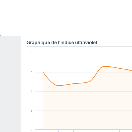
10
NW
NW
NW
W
NE
SE
km/h
Dim
9
Lun
10
Mar
11
Mer
12
Jeu
13
Ven
14
S
Rafales maximales de v
Graphique de l'indice ultraviolet
6
5
4
3
2