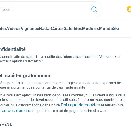
ités
Vidéos
Vigilance
Radar
Cartes
Satellites
Modèles
Monde
Ski
fidentialité
nnels afin de garantir la qualité des informations fournies. Vous pouvez
sant les options suivantes :
et accéder gratuitement
entale
Kühlungsborn
Graphiques météo
ées par le biais de cookies ou de technologies similaires, nous permet de
poser gratuitement des contenus de très haute qualité.
r Kühlungsborn
 et vous acceptez l'installation de tous les cookies, qu'ils soient à nous ou à
 le site, ainsi que de développer un profil spécifique pour vous montrer de la
Politique de cookies
trouver plus d'informations dans notre
et retirer votre
res des cookies
disponible au pied de page de notre site web.
EMENT,
le et point de rosée pour les 14 prochains jours