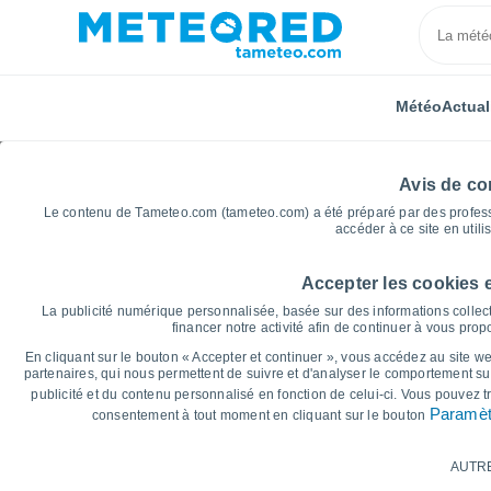
Météo
Actual
Avis de con
Le contenu de Tameteo.com (tameteo.com) a été préparé par des professio
accéder à ce site en utili
Accepter les cookies 
Accueil
Allemagne
Mecklembourg-Poméranie-Occid
La publicité numérique personnalisée, basée sur des informations collect
financer notre activité afin de continuer à vous pro
Graphiques météo pou
En cliquant sur le bouton « Accepter et continuer », vous accédez au site web
partenaires, qui nous permettent de suivre et d'analyser le comportement sur
publicité et du contenu personnalisé en fonction de celui-ci. Vous pouvez 
14 jours
7 jours
Paramèt
consentement à tout moment en cliquant sur le bouton
Graphique des températures
AUTR
Température maximale, température minima