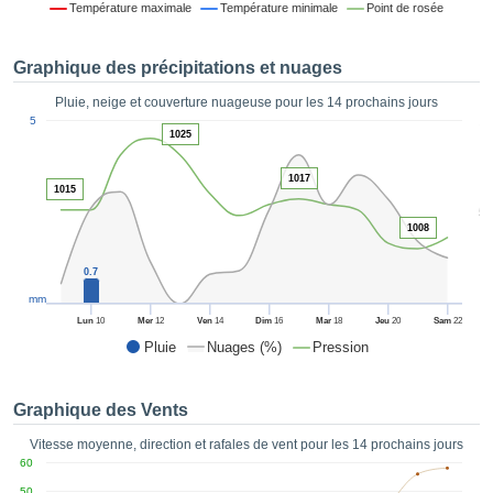
Température maximale
Température minimale
Point de rosée
es et
éder
tement
Graphique des précipitations et nuages
licité
Pluie, neige et couverture nuageuse pour les 14 prochains jours
rique
1
5
alisée,
1025
ACCEPTER
sur des
ET
ations
1017
CONTINUER
1015
es par le
5
 cookies
1008
 de
PARAMÈTRES
logies
0.7
es, nous
et de
mm
r notre
Lun
10
Mer
12
Ven
14
Dim
16
Mar
18
Jeu
20
Sam
22
 afin de
Pluie
Nuages (%)
Pression
r à vous
oser
ment des
Graphique des Vents
 de très
ualité.
Vitesse moyenne, direction et rafales de vent pour les 14 prochains jours
60
uant sur
50