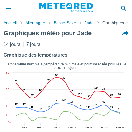
Accueil
Allemagne
Basse-Saxe
Jade
Graphiques mé
s de
Graphiques météo pour Jade
ntialité
tenu de
14 jours
7 jours
eo.com
o.com) a
Graphique des températures
paré par
es
Température maximale, température minimale et point de rosée pour les 14
prochains jours
ionnels
35
garantir
32°
30°
ité des
29°
30
29°
ations
24°
24°
25
23°
23°
23°
s. Vous
21°
20°
20°
20°
accéder
19°
20
17°
17°
16°
ite en
16°
14°
15°
14°
14°
15
13°
13°
13°
13°
ant les
12°
11°
ions
10
ntes :
°C
Lun
10
Mer
12
Ven
14
Dim
16
Mar
18
Jeu
20
Sam
22
er les