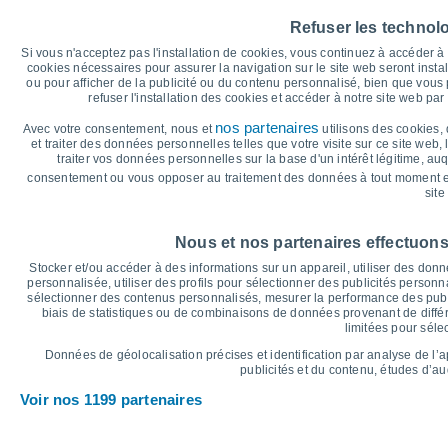
35
Refuser les technol
31°
30
Si vous n'acceptez pas l'installation de cookies, vous continuez à accéder 
cookies nécessaires pour assurer la navigation sur le site web seront insta
25°
25°
25
23°
ou pour afficher de la publicité ou du contenu personnalisé, bien que vous
21°
refuser l'installation des cookies et accéder à notre site web par 
20°
20
nos partenaires
Avec votre consentement, nous et
utilisons des cookies, 
15°
15°
et traiter des données personnelles telles que votre visite sur ce site web,
15
13°
12°
12°
traiter vos données personnelles sur la base d'un intérêt légitime, au
10°
consentement ou vous opposer au traitement des données à tout moment e
10
site
°C
Ven
7
Sam
8
Dim
9
Lun
10
Mar
11
Mer
12
J
Nous et nos partenaires effectuons
Température maximale
T
Stocker et/ou accéder à des informations sur un appareil, utiliser des donnée
personnalisée, utiliser des profils pour sélectionner des publicités personna
sélectionner des contenus personnalisés, mesurer la performance des publ
biais de statistiques ou de combinaisons de données provenant de différ
Graphique des précipitations et nuages
limitées pour séle
Pluie, neige et couverture 
Données de géolocalisation précises et identification par analyse de l’
5
publicités et du contenu, études d’a
Voir nos 1199 partenaires
1024
1022
10