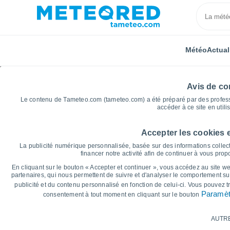
Météo
Actual
Avis de con
Le contenu de Tameteo.com (tameteo.com) a été préparé par des professio
accéder à ce site en utili
Accepter les cookies 
Accueil
Allemagne
Ville-État de Hambourg
Iser
La publicité numérique personnalisée, basée sur des informations collect
financer notre activité afin de continuer à vous pro
Graphiques météo pour
En cliquant sur le bouton « Accepter et continuer », vous accédez au site web
partenaires, qui nous permettent de suivre et d'analyser le comportement sur
publicité et du contenu personnalisé en fonction de celui-ci. Vous pouvez 
14 jours
7 jours
Paramèt
consentement à tout moment en cliquant sur le bouton
Graphique des températures
AUTR
Température maximale, température minima