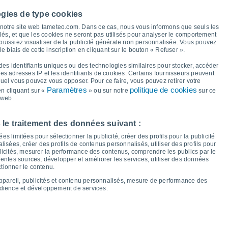
31°
ogies de type cookies
30°
à notre site web tameteo.com. Dans ce cas, nous vous informons que seuls les
27°
llés, et que les cookies ne seront pas utilisés pour analyser le comportement
25°
25°
24°
 puissiez visualiser de la publicité générale non personnalisée. Vous pouvez
23°
22°
le biais de cette inscription en cliquant sur le bouton « Refuser ».
20°
16°
des identifiants uniques ou des technologies similaires pour stocker, accéder
15°
14°
14°
 les adresses IP et les identifiants de cookies. Certains fournisseurs peuvent
14°
12°
quel vous pouvez vous opposer. Pour ce faire, vous pouvez retirer votre
10°
Paramètres
politique de cookies
n cliquant sur «
» ou sur notre
sur ce
 web.
eu
13
Ven
14
Sam
15
Dim
16
Lun
17
Mar
18
Mer
19
Jeu
20
 le traitement des données suivant :
empérature minimale
Point de rosée
s limitées pour sélectionner la publicité, créer des profils pour la publicité
lisées, créer des profils de contenus personnalisés, utiliser des profils pour
icités, mesurer la performance des contenus, comprendre les publics par le
entes sources, développer et améliorer les services, utiliser des données
ctionner le contenu.
nuageuse pour les 14 prochains jours
appareil, publicités et contenu personnalisés, mesure de performance des
100
udience et développement de services.
22
75
1019