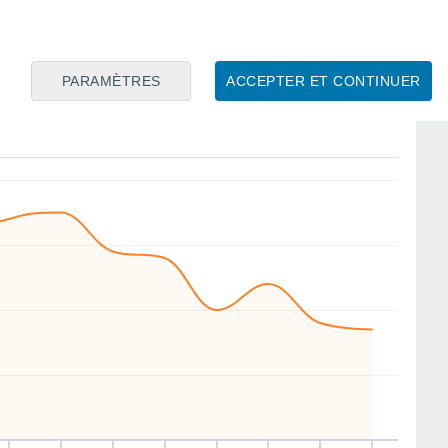
SE
NW
N
N
N
SE
E
W
PARAMÈTRES
ACCEPTER ET CONTINUER
eu
13
Ven
14
Sam
15
Dim
16
Lun
17
Mar
18
Mer
19
Jeu
20
ent
Vitesse moyenne du vent