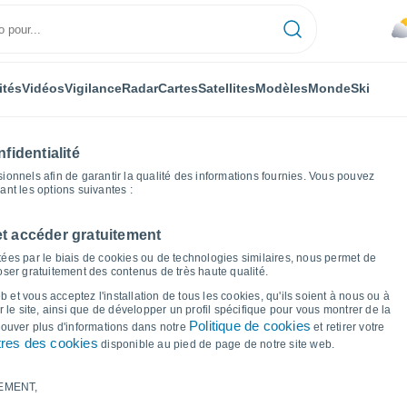
ités
Vidéos
Vigilance
Radar
Cartes
Satellites
Modèles
Monde
Ski
fidentialité
nnels afin de garantir la qualité des informations fournies. Vous pouvez
sant les options suivantes :
et accéder gratuitement
brook
Graphiques météo
ées par le biais de cookies ou de technologies similaires, nous permet de
poser gratuitement des contenus de très haute qualité.
 Iserbrook
 et vous acceptez l'installation de tous les cookies, qu'ils soient à nous ou à
 le site, ainsi que de développer un profil spécifique pour vous montrer de la
Politique de cookies
trouver plus d'informations dans notre
et retirer votre
res des cookies
disponible au pied de page de notre site web.
EMENT,
le et point de rosée pour les 14 prochains jours