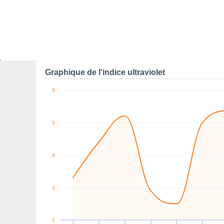
0
NW
E
NW
NW
NW
E
km/h
Ven
7
Sam
8
Dim
9
Lun
10
Mar
11
Mer
12
J
Rafales maximales de v
Graphique de l'indice ultraviolet
6
5
4
3
2