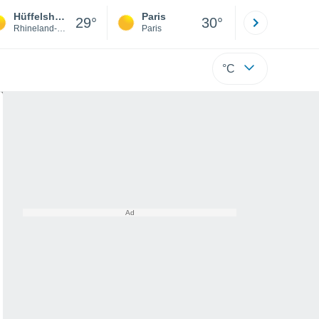
Hüffelsheim
Paris
Montpelli
29°
30°
Rhineland-Palatinate
Paris
Hérault
°C