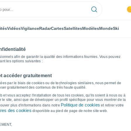
ités
Vidéos
Vigilance
Radar
Cartes
Satellites
Modèles
Monde
Ski
fidentialité
nnels afin de garantir la qualité des informations fournies. Vous pouvez
sant les options suivantes :
et accéder gratuitement
eim
Graphiques météo
ées par le biais de cookies ou de technologies similaires, nous permet de
poser gratuitement des contenus de très haute qualité.
 Hüffelsheim
 et vous acceptez l'installation de tous les cookies, qu'ils soient à nous ou à
 le site, ainsi que de développer un profil spécifique pour vous montrer de la
Politique de cookies
trouver plus d'informations dans notre
et retirer votre
res des cookies
disponible au pied de page de notre site web.
EMENT,
le et point de rosée pour les 14 prochains jours