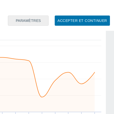
E
N
N
N
N
N
N
NE
PARAMÈTRES
ACCEPTER ET CONTINUER
en
14
Sam
15
Dim
16
Lun
17
Mar
18
Mer
19
Jeu
20
Ven
21
ent
Vitesse moyenne du vent