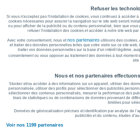
40
Refuser les technol
34°
35
33°
32°
Si vous n'acceptez pas l'installation de cookies, vous continuez à accéder 
29°
29°
30
28°
cookies nécessaires pour assurer la navigation sur le site web seront insta
ou pour afficher de la publicité ou du contenu personnalisé, bien que vous
25
refuser l'installation des cookies et accéder à notre site web par 
20
17°
17°
16°
16°
nos partenaires
Avec votre consentement, nous et
utilisons des cookies, 
14°
15
13°
et traiter des données personnelles telles que votre visite sur ce site web,
traiter vos données personnelles sur la base d'un intérêt légitime, au
10
consentement ou vous opposer au traitement des données à tout moment e
5
site
°C
Sam
8
Dim
9
Lun
10
Mar
11
Mer
12
Jeu
13
V
Nous et nos partenaires effectuons
Température maximale
T
Stocker et/ou accéder à des informations sur un appareil, utiliser des donnée
personnalisée, utiliser des profils pour sélectionner des publicités personna
sélectionner des contenus personnalisés, mesurer la performance des publ
biais de statistiques ou de combinaisons de données provenant de différ
Graphique des précipitations et nuages
limitées pour séle
Pluie, neige et couverture 
Données de géolocalisation précises et identification par analyse de l’
5
publicités et du contenu, études d’a
1025
Voir nos 1199 partenaires
1020