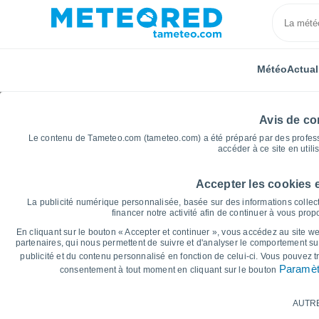
Météo
Actual
Avis de con
Le contenu de Tameteo.com (tameteo.com) a été préparé par des professio
accéder à ce site en utili
Accepter les cookies 
Accueil
Allemagne
Rhénanie-Palatinat
Hüffelsh
La publicité numérique personnalisée, basée sur des informations collect
financer notre activité afin de continuer à vous pro
Graphiques météo pour
En cliquant sur le bouton « Accepter et continuer », vous accédez au site web
partenaires, qui nous permettent de suivre et d'analyser le comportement sur
publicité et du contenu personnalisé en fonction de celui-ci. Vous pouvez 
14 jours
7 jours
Paramèt
consentement à tout moment en cliquant sur le bouton
Graphique des températures
AUTR
Température maximale, température minima