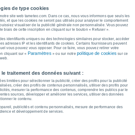
36°
ogies de type cookies
35°
33°
à notre site web tameteo.com. Dans ce cas, nous vous informons que seuls les
28°
27°
llés, et que les cookies ne seront pas utilisés pour analyser le comportement
24°
 puissiez visualiser de la publicité générale non personnalisée. Vous pouvez
24°
23°
le biais de cette inscription en cliquant sur le bouton « Refuser ».
21°
20°
17°
17°
des identifiants uniques ou des technologies similaires pour stocker, accéder
13°
12°
 les adresses IP et les identifiants de cookies. Certains fournisseurs peuvent
11°
10°
quel vous pouvez vous opposer. Pour ce faire, vous pouvez retirer votre
Paramètres
politique de cookies
n cliquant sur «
» ou sur notre
sur ce
 web.
en
14
Sam
15
Dim
16
Lun
17
Mar
18
Mer
19
Jeu
20
Ven
21
 le traitement des données suivant :
empérature minimale
Point de rosée
s limitées pour sélectionner la publicité, créer des profils pour la publicité
lisées, créer des profils de contenus personnalisés, utiliser des profils pour
icités, mesurer la performance des contenus, comprendre les publics par le
entes sources, développer et améliorer les services, utiliser des données
ctionner le contenu.
nuageuse pour les 14 prochains jours
appareil, publicités et contenu personnalisés, mesure de performance des
100
udience et développement de services.
75
1020