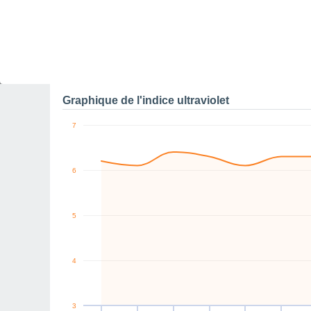
0
N
W
NW
NE
NE
E
km/h
Sam
8
Dim
9
Lun
10
Mar
11
Mer
12
Jeu
13
V
Rafales maximales de v
Graphique de l'indice ultraviolet
7
6
5
4
3