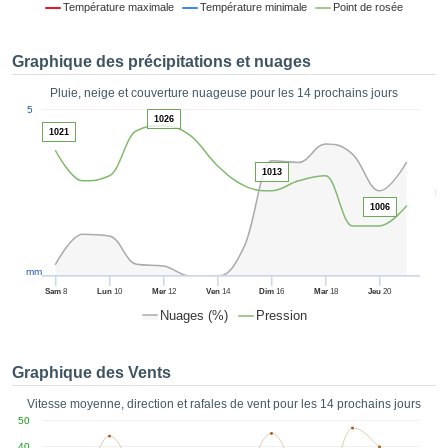
Température maximale
Température minimale
Point de rosée
es et
éder
tement
Graphique des précipitations et nuages
licité
Pluie, neige et couverture nuageuse pour les 14 prochains jours
rique
1
5
alisée,
1026
ACCEPTER
1021
sur des
ET
ations
CONTINUER
1013
es par le
5
 cookies
1006
 de
PARAMÈTRES
logies
es, nous
et de
mm
r notre
Sam
8
Lun
10
Mer
12
Ven
14
Dim
16
Mar
18
Jeu
20
 afin de
Nuages (%)
Pression
r à vous
oser
ment des
Graphique des Vents
 de très
ualité.
Vitesse moyenne, direction et rafales de vent pour les 14 prochains jours
50
uant sur
40