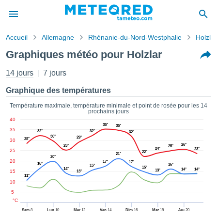
Accueil
Allemagne
Rhénanie-du-Nord-Westphalie
Holzlar
s de
Graphiques météo pour Holzlar
ntialité
tenu de
14 jours
7 jours
eo.com
o.com) a
Graphique des températures
paré par
es
Température maximale, température minimale et point de rosée pour les 14
prochains jours
ionnels
40
garantir
35°
35°
35
ité des
32°
32°
32°
30°
29°
28°
30
ations
26°
25°
25°
24°
23°
s. Vous
25
22°
21°
20°
accéder
20
17°
17°
16°
16°
15°
15°
ite en
14°
14°
14°
13°
15
13°
11°
ant les
10
ions
5
ntes :
°C
Sam
8
Lun
10
Mer
12
Ven
14
Dim
16
Mar
18
Jeu
20
er les