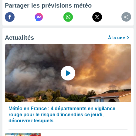
Partager les prévisions météo
enaires
s des
 des
nts
 ou des
gies
Actualités
À la une
es pour
 accéder
r des
lles
ue votre
r ce site
 IP et
ifiants
es.
Météo en France : 4 départements en vigilance
eurs
rouge pour le risque d'incendies ce jeudi,
traiter
découvrez lesquels
nées
lles sur
d'un