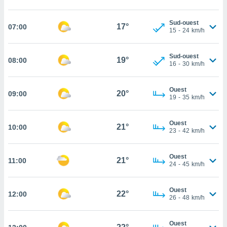
cité
ue
Sud-ouest
17°
07:00
15
-
24
km/h
lisée,
ACCEPTER
ur des
ET
ions
CONTINUER
Sud-ouest
19°
08:00
es par le
16
-
30
km/h
 cookies
PARAMÈTRES
gies
Ouest
20°
09:00
19
-
35
km/h
es, nous
de
 notre
Ouest
21°
10:00
afin de
23
-
42
km/h
r à vous
r
Ouest
ment des
21°
11:00
24
-
45
km/h
 de très
alité.
Ouest
ant sur
22°
12:00
26
-
48
km/h
n «
 et
r »,
Ouest