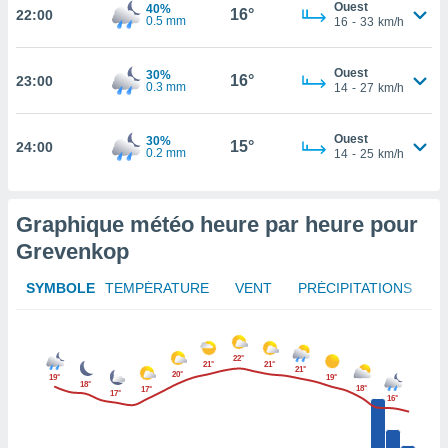
Ouest
40%
16°
22:00
0.5 mm
16
-
33
km/h
tez pas
ation de
, vous
Ouest
30%
16°
23:00
0.3 mm
14
-
27
km/h
z à
à notre
Ouest
30%
15°
24:00
.com.
0.2 mm
14
-
25
km/h
 cas,
us
ns que
Graphique météo heure par heure pour
s
Grevenkop
ires
urer la
SYMBOLE
TEMPÉRATURE
VENT
PRÉCIPITATIONS
on sur le
 seront
, et que
ies ne
22°
21°
21°
21°
as
20°
19°
19°
18°
18°
17°
pour
17°
16°
 le
ement