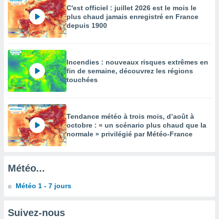
égitime,
C'est officiel : juillet 2026 est le mois le
vous
plus chaud jamais enregistré en France
vous
depuis 1900
 Pour ce
ous
etirer
Incendies : nouveaux risques extrêmes en
ement
fin de semaine, découvrez les régions
touchées
 opposer
ement
nées à
ment en
Tendance météo à trois mois, d’août à
 sur «
octobre : « un scénario plus chaud que la
res
» ou
normale » privilégié par Météo-France
e
que de
kies
ite web.
Météo...
t nos
Météo 1 - 7 jours
ires
ons le
ent des
Suivez-nous