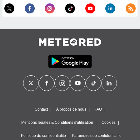
es
 :
et/ou
 à des
ions sur
eil,
des
limitées
nner la
, créer
ils pour
ité
lisée,
des
our
nner des
és
Contact
À propos de nous
FAQ
lisées,
s profils
enus
Mentions légales & Conditions d'utilisation
Cookies
lisés,
des
Politique de confidentialité
Paramètres de confidentialité
our