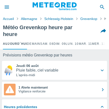
e
ntialité
Accueil
Allemagne
Schleswig-Holstein
Grevenkop
He
enu de
o.com
Météo Grevenkop heure par
o.com) a
heure
aré par
onnels
AUJOURD´HUI
DEMAIN
SAM. 08
DIM. 09
LUN. 10
MAR. 11
MER. 12
J
arantir
té des
Prévisions météo Grevenkop par heures
ions
. Vous
Jeudi 06 août
accéder
Pluie faible, ciel variable
e en
L'après-midi
 les
s :
1 Alerte maintenant
Vigilance renforcée
r les
s et
r
Heures précédentes
tement