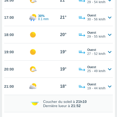
21°
16:00
29
-
54
km/h
rouver
ations
Ouest
30%
21°
17:00
re
0.1 mm
30
-
56
km/h
que de
kies
Ouest
r votre
20°
18:00
29
-
55
km/h
ement à
ment en
sur le
Ouest
19°
19:00
27
-
52
km/h
res des
kies
Ouest
le au
19°
20:00
25
-
49
km/h
page de
te web.
Ouest
18°
21:00
19
-
44
km/h
MENT,
 les
Coucher du soleil à
21h10
logies
Dernière lueur à
21:52
e
s