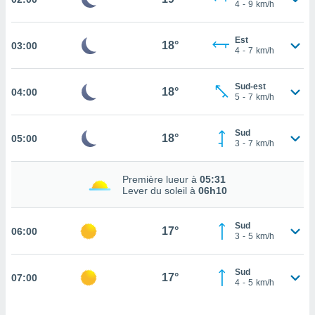
4
-
9
km/h
cité
ue
Est
lisée,
18°
03:00
ACCEPTER
4
-
7
km/h
ur des
ET
ions
CONTINUER
es par le
Sud-est
18°
04:00
5
-
7
km/h
 cookies
PARAMÈTRES
gies
Sud
18°
es, nous
05:00
3
-
7
km/h
de
 notre
afin de
Première lueur à
05:31
Lever du soleil à
06h10
r à vous
r
ment des
Sud
17°
06:00
 de très
3
-
5
km/h
alité.
ant sur
Sud
17°
07:00
n «
4
-
5
km/h
 et
r »,