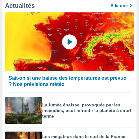
égitime,
Actualités
À la une
vous
vous
 Pour ce
ous
etirer
ement
 opposer
ement
nées à
ment en
 sur «
Sait-on si une baisse des températures est prévue
res
» ou
? Nos prévisions météo
e
que de
kies
ite web.
La fumée épaisse, provoquée par les
incendies, peut refroidir la planète à court
t nos
terme
ires
ons le
ent des
Les mégafeux dans le sud de la France