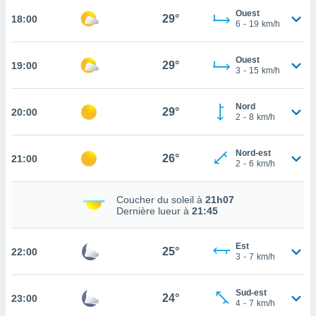
Ouest
29°
18:00
tez pas
6
-
19
km/h
ation de
, vous
Ouest
z à
29°
19:00
3
-
15
km/h
à notre
.com.
Nord
29°
20:00
 cas,
2
-
8
km/h
us
ns que
Nord-est
s
26°
21:00
2
-
6
km/h
ires
urer la
Coucher du soleil à
21h07
Dernière lueur à
21:45
on sur le
 seront
, et que
Est
25°
ies ne
22:00
3
-
7
km/h
as
pour
 le
Sud-est
24°
23:00
4
-
7
km/h
ement