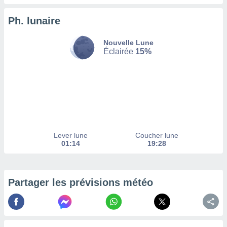
enaires
Ph. lunaire
s des
 des
nts
Nouvelle Lune
 ou des
Éclairée
15%
gies
es pour
 accéder
r des
lles
ue votre
r ce site
Lever lune
Coucher lune
01:14
19:28
 IP et
ifiants
es.
Partager les prévisions météo
eurs
traiter
nées
lles sur
d'un