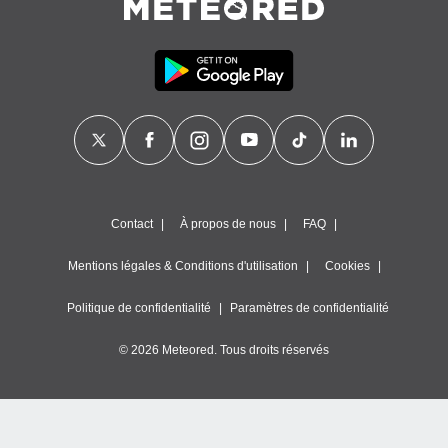
nner des
s
lisés,
la
ance des
s,
la
ance des
s,
dre les
par le
Contact
À propos de nous
FAQ
ques ou
inaisons
Mentions légales & Conditions d'utilisation
Cookies
ées
nt de
Politique de confidentialité
Paramètres de confidentialité
tes
,
© 2026 Meteored. Tous droits réservés
er et
r les
 utiliser
nées
 pour