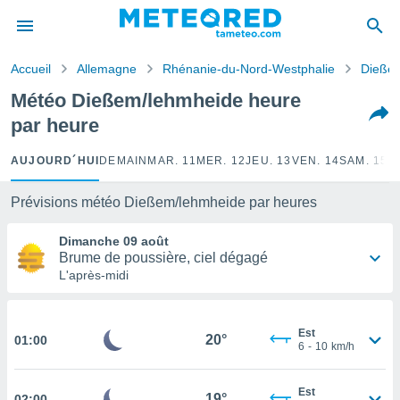
e
ntialité
Accueil
Allemagne
Rhénanie-du-Nord-Westphalie
Dieße
enu de
o.com
Météo Dießem/lehmheide heure
o.com) a
par heure
aré par
onnels
AUJOURD´HUI
DEMAIN
MAR. 11
MER. 12
JEU. 13
VEN. 14
SAM. 15
D
arantir
té des
Prévisions météo Dießem/lehmheide par heures
ions
. Vous
Dimanche 09 août
accéder
Brume de poussière, ciel dégagé
e en
L'après-midi
 les
s :
Est
20°
01:00
6
-
10
km/h
r les
s et
r
Est
19°
tement
02:00