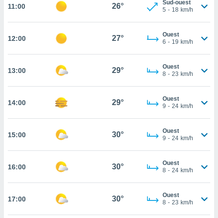
Sud-ouest
26°
11:00
rouver
5
-
18
km/h
ations
Ouest
re
27°
12:00
6
-
19
km/h
que de
kies
r votre
Ouest
29°
13:00
ement à
8
-
23
km/h
ment en
sur le
Ouest
29°
14:00
9
-
24
km/h
res des
kies
le au
Ouest
30°
15:00
page de
9
-
24
km/h
te web.
Ouest
MENT,
30°
16:00
8
-
24
km/h
 les
logies
Ouest
30°
17:00
e
8
-
23
km/h
s