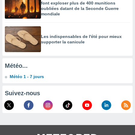
es
font exploser plus de 400 munitions
 :
oubliées datant de la Seconde Guerre
mondiale
et/ou
 à des
ions sur
eil,
Les indispensables de l'été pour mieux
des
supporter la canicule
limitées
nner la
, créer
Météo...
ils pour
ité
Météo 1 - 7 jours
lisée,
des
our
Suivez-nous
nner des
és
lisées,
s profils
enus
lisés,
des
our