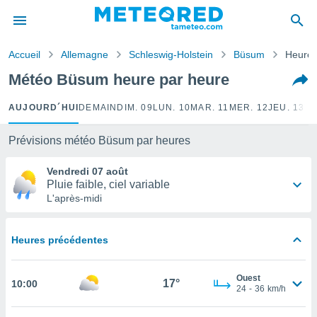
e
ntialité
Accueil
Allemagne
Schleswig-Holstein
Büsum
Heure 
enu de
o.com
Météo Büsum heure par heure
o.com) a
aré par
AUJOURD´HUI
DEMAIN
DIM. 09
LUN. 10
MAR. 11
MER. 12
JEU. 13
VE
onnels
arantir
Prévisions météo Büsum par heures
té des
ions
Vendredi 07 août
. Vous
Pluie faible, ciel variable
accéder
L'après-midi
e en
 les
Heures précédentes
s :
r les
Ouest
17°
10:00
s et
24
-
36
km/h
r
tement