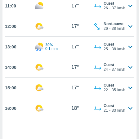
Ouest
17°
11:00
cité
26
-
37
km/h
ue
lisée,
ACCEPTER
Nord-ouest
ur des
17°
12:00
ET
26
-
38
km/h
ions
CONTINUER
es par le
 cookies
Ouest
30%
17°
13:00
0.1 mm
PARAMÈTRES
25
-
38
km/h
gies
es, nous
Ouest
de
17°
14:00
24
-
37
km/h
 notre
afin de
r à vous
Ouest
17°
15:00
22
-
35
km/h
r
ment des
 de très
Ouest
18°
alité.
16:00
21
-
33
km/h
ant sur
n «
 et
r »,