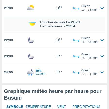
rouver
Ouest
18°
21:00
15
-
24
km/h
ations
re
Coucher du soleil à
21h11
que de
Dernière lueur à
21:54
kies
r votre
ement à
Ouest
18°
22:00
ment en
16
-
23
km/h
sur le
Ouest
res des
17°
23:00
16
-
25
km/h
kies
le au
page de
Ouest
30%
17°
24:00
te web.
0.1 mm
13
-
24
km/h
MENT,
Graphique météo heure par heure pour
 les
logies
Büsum
e
s
SYMBOLE
TEMPÉRATURE
VENT
PRÉCIPITATIONS