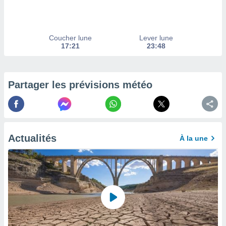
afficher
licité ou
enu
lisé,
Coucher lune
Lever lune
e vous
17:21
23:48
r de la
 non
Partager les prévisions météo
lisée.
uvez
ation des
et
à notre
Actualités
À la une
 par le
 cette
ion en
sur le
«
».
tre
ement,