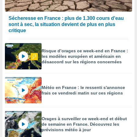
enaires
s des
Sécheresse en France : plus de 1.300 cours d'eau
 des
sont à sec, la situation devient de plus en plus
nts
 ou des
critique
gies
es pour
 accéder
Risque d’orages ce week-end en France :
r des
les modèles européen et américain en
désaccord sur les régions concernées
lles
ue votre
r ce site
Météo en France : le ressenti s'annonce
 IP et
frais ce vendredi matin sur ces régions
ifiants
es.
eurs
traiter
Orages à surveiller ce week-end et début
nées
de semaine en France. Découvrez les
lles sur
prévisions météo à jour
d'un