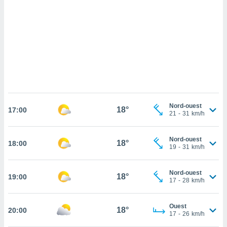
cédez au
 et vous
z
ation de
qu'ils
 nous ou
aires,
nt de
t
Nord-ouest
18°
er le
17:00
21
-
31
km/h
ement
te, ainsi
Nord-ouest
18°
18:00
19
-
31
km/h
per un
écifique
us
Nord-ouest
18°
19:00
de la
17
-
28
km/h
 et du
lisé en
Ouest
18°
20:00
17
-
26
km/h
 de
. Vous