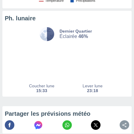
Température
Précipitations
tez pas
ation de
Ph. lunaire
, vous
z à
Dernier Quartier
à notre
Éclairée
46%
.com.
 cas,
us
ns que
s
ires
urer la
Coucher lune
Lever lune
on sur le
15:33
23:18
 seront
, et que
ies ne
as
Partager les prévisions météo
pour
 le
ement