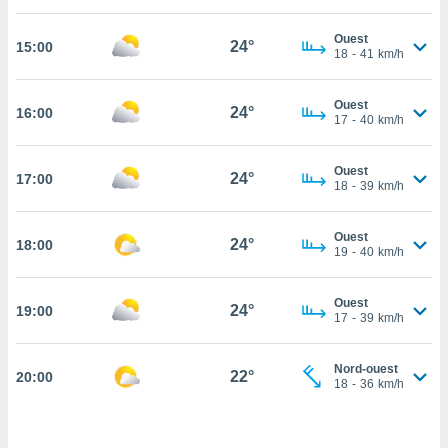
cité
Ouest
ue
24°
15:00
18
-
41
km/h
lisée,
ACCEPTER
ur des
ET
ions
Ouest
CONTINUER
24°
16:00
es par le
17
-
40
km/h
 cookies
PARAMÈTRES
Ouest
gies
24°
17:00
18
-
39
km/h
es, nous
de
 notre
Ouest
24°
18:00
19
-
40
km/h
afin de
r à vous
r
Ouest
24°
ment des
19:00
17
-
39
km/h
 de très
alité.
Nord-ouest
22°
20:00
ant sur
18
-
36
km/h
n «
 et
r »,