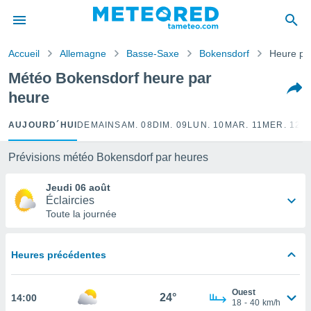
e
ntialité
Accueil
Allemagne
Basse-Saxe
Bokensdorf
Heure pa
enu de
o.com
Météo Bokensdorf heure par
o.com) a
heure
aré par
onnels
AUJOURD´HUI
DEMAIN
SAM. 08
DIM. 09
LUN. 10
MAR. 11
MER. 12
J
arantir
té des
Prévisions météo Bokensdorf par heures
ions
. Vous
Jeudi 06 août
accéder
Éclaircies
e en
Toute la journée
 les
s :
Heures précédentes
r les
s et
Ouest
r
24°
14:00
18
-
40
km/h
tement