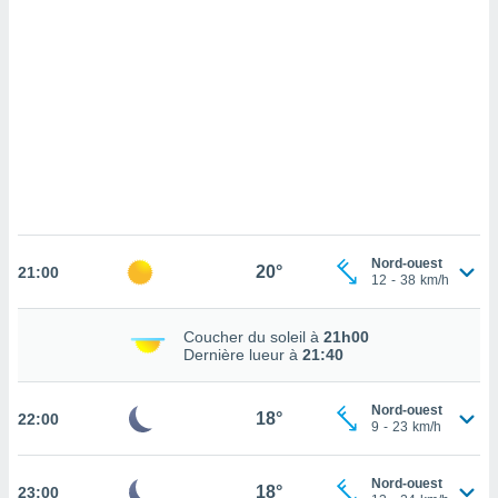
cédez au
 et vous
z
ation de
qu'ils
 nous ou
aires,
nt de
t
er le
ement
Nord-ouest
20°
21:00
12
-
38
km/h
te, ainsi
per un
Coucher du soleil à
21h00
écifique
Dernière lueur à
21:40
us
de la
 et du
Nord-ouest
18°
22:00
9
-
23
km/h
lisé en
 de
Nord-ouest
18°
23:00
. Vous