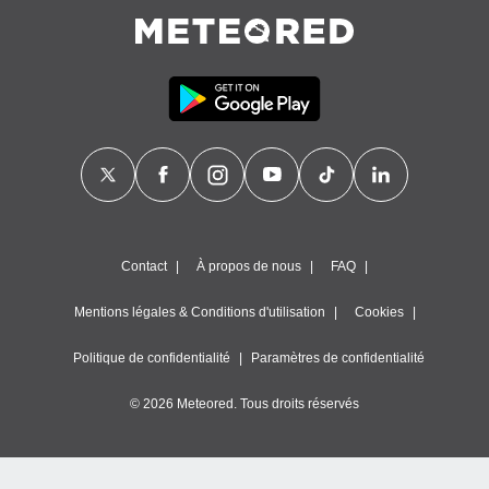
égitime,
vous
vous
 Pour ce
ous
etirer
ement
 opposer
ement
nées à
ment en
 sur «
Contact
À propos de nous
FAQ
res
» ou
e
Mentions légales & Conditions d'utilisation
Cookies
que de
kies
Politique de confidentialité
Paramètres de confidentialité
ite web.
© 2026 Meteored. Tous droits réservés
t nos
ires
ons le
ent des