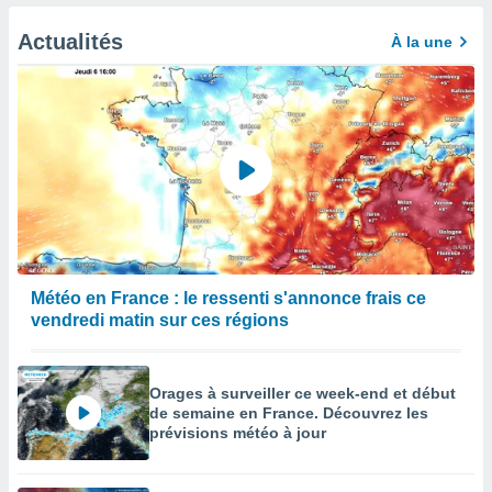
afficher
licité ou
Actualités
À la une
enu
lisé,
e vous
r de la
 non
lisée.
uvez
ation des
et
à notre
Météo en France : le ressenti s'annonce frais ce
 par le
vendredi matin sur ces régions
 cette
ion en
sur le
Orages à surveiller ce week-end et début
«
de semaine en France. Découvrez les
».
prévisions météo à jour
tre
ement,