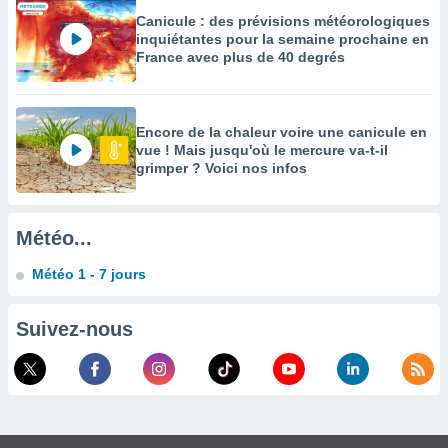
Canicule : des prévisions météorologiques
enaires
inquiétantes pour la semaine prochaine en
s des
France avec plus de 40 degrés
 des
nts
 ou des
gies
Encore de la chaleur voire une canicule en
es pour
vue ! Mais jusqu'où le mercure va-t-il
 accéder
grimper ? Voici nos infos
r des
lles
ue votre
Météo...
r ce site
Météo 1 - 7 jours
 IP et
ifiants
Suivez-nous
es.
eurs
traiter
nées
lles sur
d'un