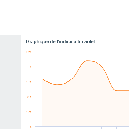
10
km/h
NW
NE
NE
NE
NE
NE
Ven
7
Sam
8
Dim
9
Lun
10
Mar
11
Mer
12
J
Rafales maximales de v
Graphique de l'indice ultraviolet
9.25
9
8.75
8.5
8.25
8