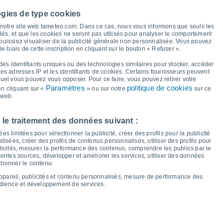
33°
ogies de type cookies
31°
31°
31°
30°
30°
à notre site web tameteo.com. Dans ce cas, nous vous informons que seuls les
30°
29°
llés, et que les cookies ne seront pas utilisés pour analyser le comportement
 puissiez visualiser de la publicité générale non personnalisée. Vous pouvez
26°
26°
26°
le biais de cette inscription en cliquant sur le bouton « Refuser ».
25°
25°
24°
24°
23°
des identifiants uniques ou des technologies similaires pour stocker, accéder
 les adresses IP et les identifiants de cookies. Certains fournisseurs peuvent
quel vous pouvez vous opposer. Pour ce faire, vous pouvez retirer votre
Paramètres
politique de cookies
n cliquant sur «
» ou sur notre
sur ce
 web.
eu
13
Ven
14
Sam
15
Dim
16
Lun
17
Mar
18
Mer
19
Jeu
20
 le traitement des données suivant :
empérature minimale
Point de rosée
s limitées pour sélectionner la publicité, créer des profils pour la publicité
lisées, créer des profils de contenus personnalisés, utiliser des profils pour
icités, mesurer la performance des contenus, comprendre les publics par le
entes sources, développer et améliorer les services, utiliser des données
ctionner le contenu.
nuageuse pour les 14 prochains jours
appareil, publicités et contenu personnalisés, mesure de performance des
100
udience et développement de services.
18
1016
75