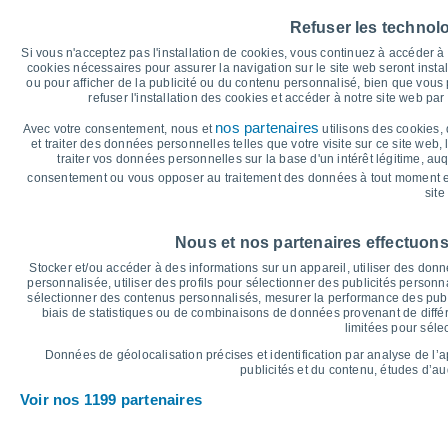
35
Refuser les technol
32°
32°
32°
30°
30°
Si vous n'acceptez pas l'installation de cookies, vous continuez à accéder 
30°
30
cookies nécessaires pour assurer la navigation sur le site web seront insta
ou pour afficher de la publicité ou du contenu personnalisé, bien que vous
26°
refuser l'installation des cookies et accéder à notre site web par 
25
24°
24°
23°
23°
nos partenaires
Avec votre consentement, nous et
utilisons des cookies, 
22°
et traiter des données personnelles telles que votre visite sur ce site web,
traiter vos données personnelles sur la base d'un intérêt légitime, au
20
consentement ou vous opposer au traitement des données à tout moment e
site
°C
Ven
7
Sam
8
Dim
9
Lun
10
Mar
11
Mer
12
J
Nous et nos partenaires effectuons
Température maximale
T
Stocker et/ou accéder à des informations sur un appareil, utiliser des donnée
personnalisée, utiliser des profils pour sélectionner des publicités personna
sélectionner des contenus personnalisés, mesurer la performance des publ
biais de statistiques ou de combinaisons de données provenant de différ
Graphique des précipitations et nuages
limitées pour séle
Pluie, neige et couverture 
Données de géolocalisation précises et identification par analyse de l’
5
publicités et du contenu, études d’a
10
Voir nos 1199 partenaires
1017
1015
1015