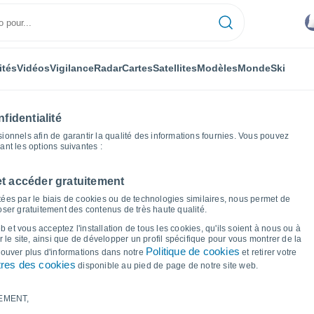
ités
Vidéos
Vigilance
Radar
Cartes
Satellites
Modèles
Monde
Ski
fidentialité
nnels afin de garantir la qualité des informations fournies. Vous pouvez
sant les options suivantes :
et accéder gratuitement
Graphiques météo
ées par le biais de cookies ou de technologies similaires, nous permet de
poser gratuitement des contenus de très haute qualité.
 El Mersa
 et vous acceptez l'installation de tous les cookies, qu'ils soient à nous ou à
 le site, ainsi que de développer un profil spécifique pour vous montrer de la
Politique de cookies
trouver plus d'informations dans notre
et retirer votre
res des cookies
disponible au pied de page de notre site web.
EMENT,
le et point de rosée pour les 14 prochains jours