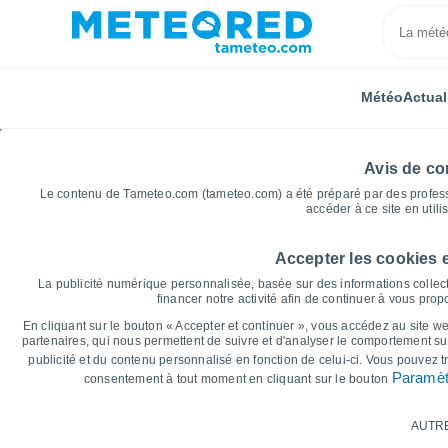
Météo
Actual
Avis de con
Le contenu de Tameteo.com (tameteo.com) a été préparé par des professio
accéder à ce site en utili
Accepter les cookies 
Accueil
Algérie
Wilaya de Skikda
El Mersa
La publicité numérique personnalisée, basée sur des informations collect
financer notre activité afin de continuer à vous pro
Graphiques météo pour
En cliquant sur le bouton « Accepter et continuer », vous accédez au site web
partenaires, qui nous permettent de suivre et d'analyser le comportement sur
publicité et du contenu personnalisé en fonction de celui-ci. Vous pouvez 
14 jours
7 jours
Paramèt
consentement à tout moment en cliquant sur le bouton
Graphique des températures
AUTR
Température maximale, température minima