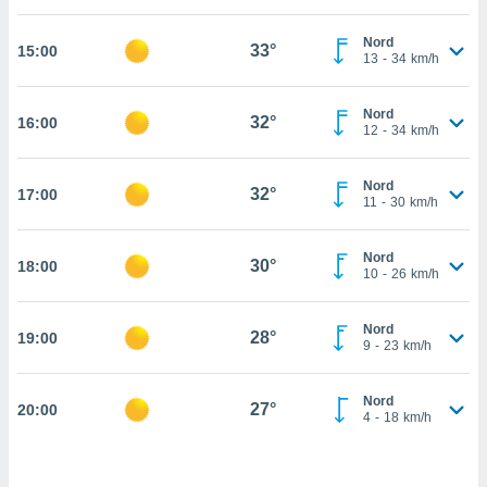
cité
Nord
ue
33°
15:00
13
-
34
km/h
lisée,
ACCEPTER
ur des
ET
ions
Nord
CONTINUER
32°
16:00
es par le
12
-
34
km/h
 cookies
PARAMÈTRES
Nord
gies
32°
17:00
11
-
30
km/h
es, nous
de
 notre
Nord
30°
18:00
10
-
26
km/h
afin de
r à vous
r
Nord
28°
ment des
19:00
9
-
23
km/h
 de très
alité.
Nord
27°
20:00
ant sur
4
-
18
km/h
n «
 et
r »,