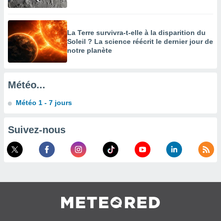
enaires
s des
 des
La Terre survivra-t-elle à la disparition du
nts
Soleil ? La science réécrit le dernier jour de
 ou des
notre planète
gies
es pour
 accéder
Météo...
r des
Météo 1 - 7 jours
lles
ue votre
r ce site
Suivez-nous
 IP et
ifiants
es.
eurs
traiter
nées
lles sur
d'un