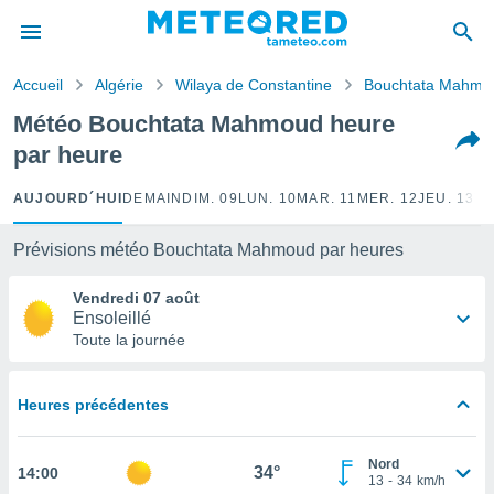
e
ntialité
Accueil
Algérie
Wilaya de Constantine
Bouchtata Mahmo
enu de
o.com
Météo Bouchtata Mahmoud heure
o.com) a
par heure
aré par
onnels
AUJOURD´HUI
DEMAIN
DIM. 09
LUN. 10
MAR. 11
MER. 12
JEU. 13
VE
arantir
té des
Prévisions météo Bouchtata Mahmoud par heures
ions
. Vous
Vendredi 07 août
accéder
Ensoleillé
e en
Toute la journée
 les
s :
Heures précédentes
r les
s et
Nord
r
34°
14:00
13
-
34
km/h
tement