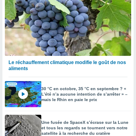
afficher
licité ou
enu
lisé,
e vous
r de la
 non
lisée.
uvez
Le réchauffement climatique modifie le goût de nos
aliments
ation des
et
à notre
 par le
30 °C en octobre, 35 °C en septembre ? «
 cette
L’été n’a aucune intention de s’arrêter » –
ion en
mais le Rhin en paie le prix
sur le
«
».
Une fusée de SpaceX s’écrase sur la Lune
tre
et tous les regards se tournent vers notre
ement,
satellite à la recherche du cratère