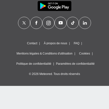
égitime,
vous
vous
 Pour ce
ous
etirer
ement
 opposer
Contact
À propos de nous
FAQ
ement
nées à
ment en
Mentions légales & Conditions d'utilisation
Cookies
 sur «
res
» ou
Politique de confidentialité
Paramètres de confidentialité
e
que de
© 2026 Meteored. Tous droits réservés
kies
ite web.
t nos
ires
ons le
ent des