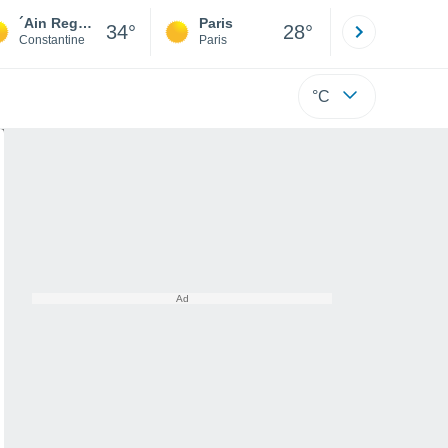
´Ain Regada
Paris
Montpelli
34°
28°
Constantine
Paris
Hérault
°C