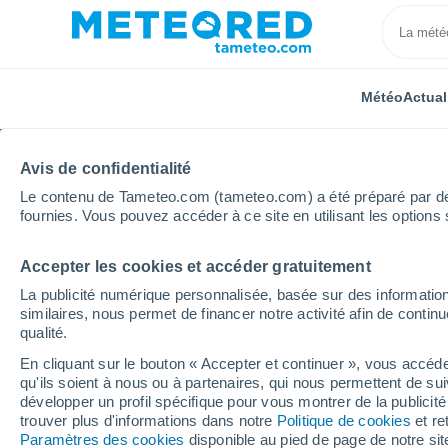
Météo
Actual
Avis de confidentialité
Le contenu de Tameteo.com (tameteo.com) a été préparé par des 
fournies. Vous pouvez accéder à ce site en utilisant les options 
Accepter les cookies et accéder gratuitement
Accueil
Algérie
Wilaya de Constantine
´Ain Reg
La publicité numérique personnalisée, basée sur des information
similaires, nous permet de financer notre activité afin de conti
Météo ´Ain Regada (Co
qualité.
heure
En cliquant sur le bouton « Accepter et continuer », vous accéde
qu'ils soient à nous ou à partenaires, qui nous permettent de sui
développer un profil spécifique pour vous montrer de la publicit
trouver plus d'informations dans notre
Politique de cookies
et re
Météo 1 - 7 jours
Heure par heure
Paramètres des cookies
disponible au pied de page de notre si