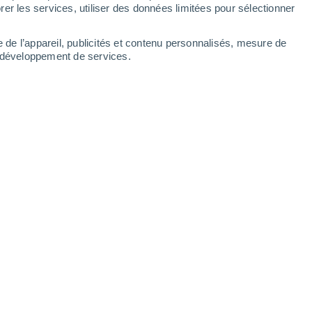
er les services, utiliser des données limitées pour sélectionner
Lundi
10
e de l’appareil, publicités et contenu personnalisés, mesure de
t développement de services.
eures
S
21°
Ciel dégagé
02:00
2
T. ressentie
21°
S
20°
Ciel dégagé
05:00
4
T. ressentie
20°
S
26°
Ensoleillé
08:00
4
T. ressentie
26°
N
33°
Ensoleillé
11:00
1
T. ressentie
31°