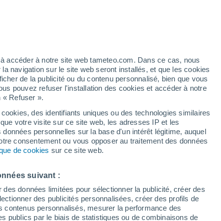
 pour ´Ain Regada
VENT
PRÉCIPITATIONS
ez à accéder à notre site web tameteo.com. Dans ce cas, nous
 navigation sur le site web seront installés, et que les cookies
12
15
18
21
00
03
06
09
12
15
18
21
00
ficher de la publicité ou du contenu personnalisé, bien que vous
ous pouvez refuser l'installation des cookies et accéder à notre
n « Refuser ».
 cookies, des identifiants uniques ou des technologies similaires
38°
que votre visite sur ce site web, les adresses IP et les
37°
36°
36°
36°
s données personnelles sur la base d'un intérêt légitime, auquel
34°
 votre consentement ou vous opposer au traitement des données
tique de cookies
sur ce site web.
29°
29°
onnées suivant :
27°
25°
25°
r des données limitées pour sélectionner la publicité, créer des
23°
sélectionner des publicités personnalisées, créer des profils de
21°
 des contenus personnalisés, mesurer la performance des
s publics par le biais de statistiques ou de combinaisons de