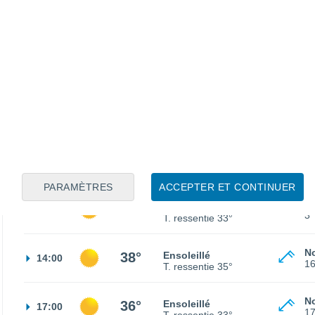
S
23°
Ciel dégagé
02:00
3
T. ressentie
25°
S
21°
Ciel dégagé
05:00
3
T. ressentie
21°
S
27°
Ensoleillé
08:00
4
T. ressentie
27°
PARAMÈTRES
ACCEPTER ET CONTINUER
No
36°
Ensoleillé
11:00
3
T. ressentie
33°
No
38°
Ensoleillé
14:00
1
T. ressentie
35°
No
36°
Ensoleillé
17:00
1