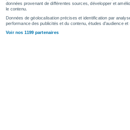
données provenant de différentes sources, développer et amélior
le contenu.
Samedi
8
Dimanche
9
Données de géolocalisation précises et identification par analys
performance des publicités et du contenu, études d’audience e
Voir nos 1199 partenaires
Prévisions météo ´Ain Regada par h
SAMEDI 08 AOÛT
Toute la journée
Ensoleillé
Lever du soleil à
05h44
Coucher du soleil à
19h30
Première lueur à
05:16
Dernière lueur à
19:57
Ph. lunaire