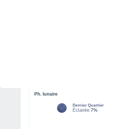
LUNDI 10 AOÛT
Toute la journée
Ensoleillé
Lever du soleil à
05h45
Coucher du soleil à
19h28
Première lueur à
05:17
Dernière lueur à
19:55
Ph. lunaire
Dernier Quartier
Éclairée
7%