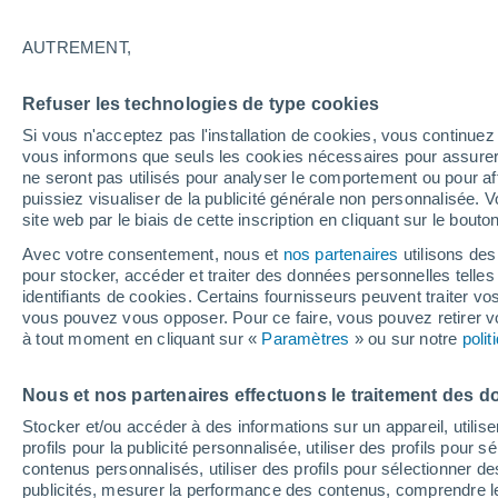
AUTREMENT,
Graphique météo heure par heure
Refuser les technologies de type cookies
SYMBOLE
TEMPÉRATURE
Si vous n'acceptez pas l'installation de cookies, vous continu
vous informons que seuls les cookies nécessaires pour assurer la
00
03
06
09
12
15
18
21
00
03
06
09
ne seront pas utilisés pour analyser le comportement ou pour af
puissiez visualiser de la publicité générale non personnalisée. V
site web par le biais de cette inscription en cliquant sur le bouto
Avec votre consentement, nous et
nos partenaires
utilisons des
pour stocker, accéder et traiter des données personnelles telles 
identifiants de cookies. Certains fournisseurs peuvent traiter vo
35°
vous pouvez vous opposer. Pour ce faire, vous pouvez retirer
33°
33°
à tout moment en cliquant sur «
Paramètres
» ou sur notre
poli
27°
Nous et nos partenaires effectuons le traitement des d
26°
26°
Stocker et/ou accéder à des informations sur un appareil, utilise
24°
profils pour la publicité personnalisée, utiliser des profils pour 
22°
21°
contenus personnalisés, utiliser des profils pour sélectionner
20°
20°
publicités, mesurer la performance des contenus, comprendre le