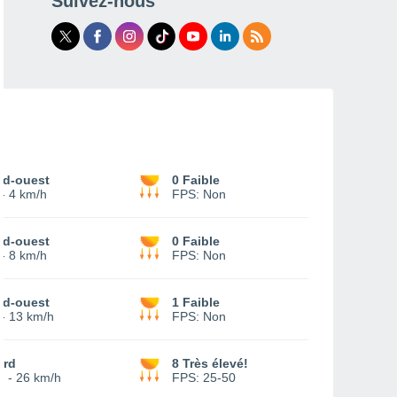
Suivez-nous
ud-ouest
0 Faible
-
4 km/h
FPS:
Non
ud-ouest
0 Faible
-
8 km/h
FPS:
Non
ud-ouest
1 Faible
-
13 km/h
FPS:
Non
ord
8 Très élevé!
0
-
26 km/h
FPS:
25-50