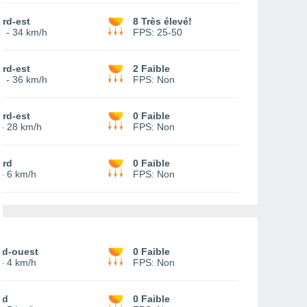
rd-est
8 Très élevé!
4
-
34 km/h
FPS:
25-50
rd-est
2 Faible
7
-
36 km/h
FPS:
Non
rd-est
0 Faible
-
28 km/h
FPS:
Non
ord
0 Faible
-
6 km/h
FPS:
Non
ud-ouest
0 Faible
-
4 km/h
FPS:
Non
ud
0 Faible