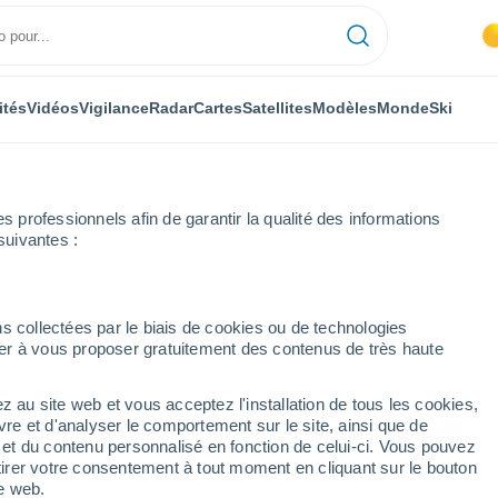
ités
Vidéos
Vigilance
Radar
Cartes
Satellites
Modèles
Monde
Ski
professionnels afin de garantir la qualité des informations
suivantes :
ada
Heure par heure
s collectées par le biais de cookies ou de technologies
nuer à vous proposer gratuitement des contenus de très haute
nstantine) heure par
z au site web et vous acceptez l'installation de tous les cookies,
vre et d'analyser le comportement sur le site, ainsi que de
é et du contenu personnalisé en fonction de celui-ci. Vous pouvez
tirer votre consentement à tout moment en cliquant sur le bouton
te web.