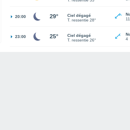
T. ressentie
33°
No
29°
Ciel dégagé
20:00
11
T. ressentie
28°
No
25°
Ciel dégagé
23:00
4
T. ressentie
26°