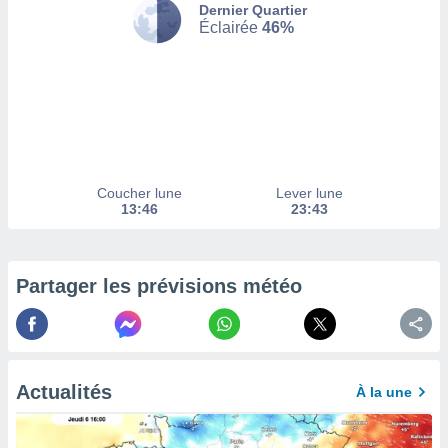
Dernier Quartier
Éclairée
46%
tez pas
ation de
, vous
z à
à notre
.com.
 cas,
us
Coucher lune
Lever lune
ns que
13:46
23:43
s
ires
urer la
Partager les prévisions météo
on sur le
 seront
, et que
ies ne
as
Actualités
À la une
pour
 le
ement