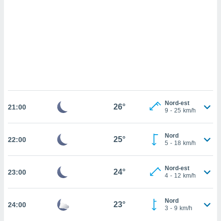
cédez au
 et vous
z
ation de
qu'ils
 nous ou
aires,
nt de
t
Nord-est
26°
er le
21:00
9
-
25
km/h
ement
te, ainsi
Nord
25°
22:00
5
-
18
km/h
per un
écifique
us
Nord-est
24°
23:00
de la
4
-
12
km/h
 et du
lisé en
Nord
23°
24:00
3
-
9
km/h
 de
. Vous