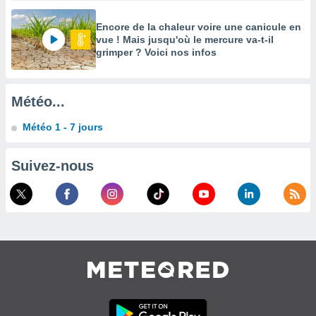
enaires
Encore de la chaleur voire une canicule en
s des
vue ! Mais jusqu'où le mercure va-t-il
 des
grimper ? Voici nos infos
nts
 ou des
gies
es pour
Météo...
 accéder
r des
Météo 1 - 7 jours
lles
ue votre
Suivez-nous
r ce site
 IP et
ifiants
es.
eurs
traiter
nées
lles sur
d'un