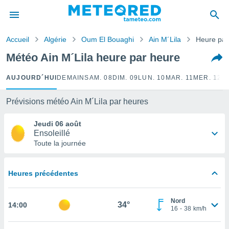
e
ntialité
Accueil
Algérie
Oum El Bouaghi
Ain M´Lila
Heure par
enu de
o.com
Météo Ain M´Lila heure par heure
o.com) a
aré par
AUJOURD´HUI
DEMAIN
SAM. 08
DIM. 09
LUN. 10
MAR. 11
MER. 12
J
onnels
arantir
Prévisions météo Ain M´Lila par heures
té des
ions
Jeudi 06 août
. Vous
Ensoleillé
accéder
Toute la journée
e en
 les
Heures précédentes
s :
r les
Nord
34°
14:00
s et
16
-
38
km/h
r
tement