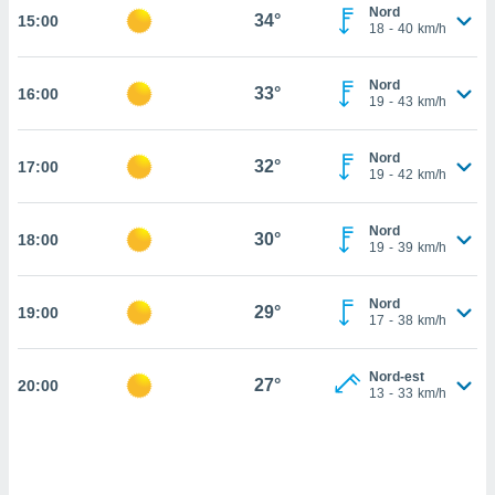
Nord
34°
15:00
cité
18
-
40
km/h
ue
lisée,
ACCEPTER
Nord
ur des
33°
16:00
ET
19
-
43
km/h
ions
CONTINUER
es par le
 cookies
Nord
32°
17:00
PARAMÈTRES
19
-
42
km/h
gies
es, nous
Nord
de
30°
18:00
19
-
39
km/h
 notre
afin de
r à vous
Nord
29°
19:00
17
-
38
km/h
r
ment des
 de très
Nord-est
27°
alité.
20:00
13
-
33
km/h
ant sur
n «
 et
r »,