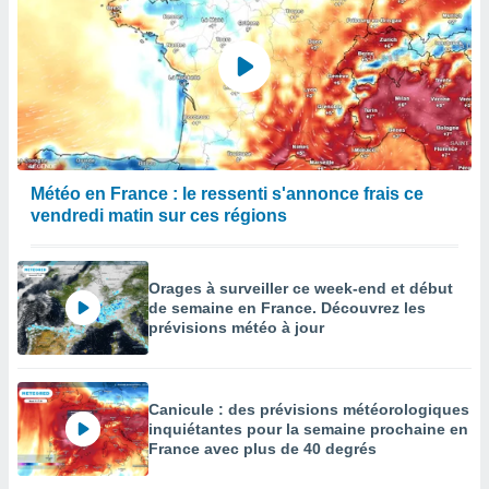
afficher
licité ou
enu
lisé,
e vous
r de la
 non
lisée.
Météo en France : le ressenti s'annonce frais ce
uvez
vendredi matin sur ces régions
ation des
et
Orages à surveiller ce week-end et début
à notre
de semaine en France. Découvrez les
 par le
prévisions météo à jour
 cette
ion en
sur le
«
Canicule : des prévisions météorologiques
».
inquiétantes pour la semaine prochaine en
France avec plus de 40 degrés
tre
ement,