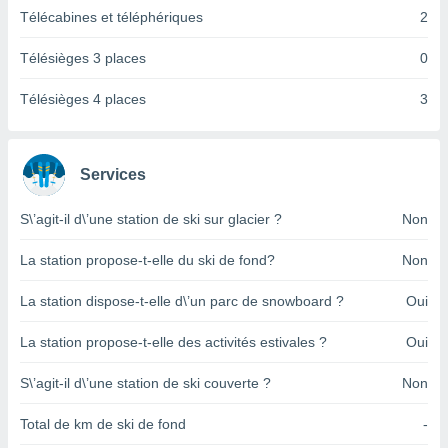
pour
Télécabines et téléphériques
2
 le
ement
Télésièges 3 places
0
afficher
licité ou
enu
Télésièges 4 places
3
lisé,
e vous
r de la
Services
 non
S\’agit-il d\’une station de ski sur glacier ?
Non
lisée.
uvez
La station propose-t-elle du ski de fond?
Non
ation des
La station dispose-t-elle d\’un parc de snowboard ?
Oui
et
à notre
La station propose-t-elle des activités estivales ?
Oui
 par le
 cette
ion en
S\’agit-il d\’une station de ski couverte ?
Non
sur le
«
Total de km de ski de fond
-
».