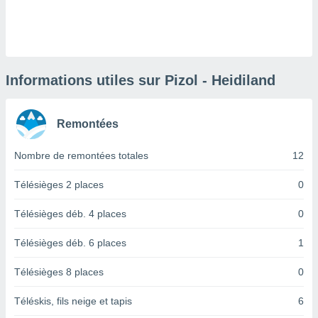
logies
e
s
tez pas
ation de
Informations utiles sur Pizol - Heidiland
, vous
z à
à notre
Remontées
.com.
Nombre de remontées totales
12
 cas,
us
Télésièges 2 places
0
ns que
s
Télésièges déb. 4 places
0
ires
urer la
Télésièges déb. 6 places
1
on sur le
 seront
Télésièges 8 places
0
, et que
ies ne
Téléskis, fils neige et tapis
6
as