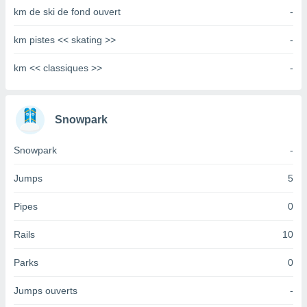
km de ski de fond ouvert
-
tre
ement,
km pistes << skating >>
-
enaires
s des
km << classiques >>
-
 des
nts
 ou des
Snowpark
gies
es pour
 accéder
Snowpark
-
r des
Jumps
5
lles
ue votre
Pipes
0
r ce site
Rails
10
 IP et
ifiants
Parks
0
es.
eurs
Jumps ouverts
-
traiter