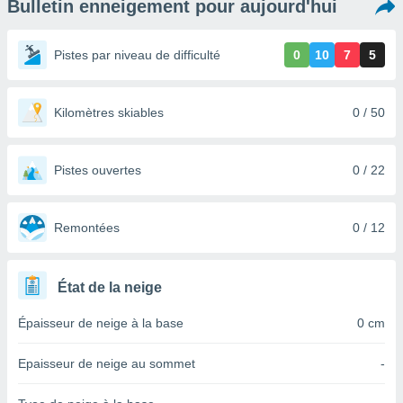
Bulletin enneigement pour aujourd'hui
s et
r
tement
Pistes par niveau de difficulté
0
10
7
5
cité
ue
lisée,
Kilomètres skiables
0 / 50
ACCEPTER
ur des
ET
ions
CONTINUER
es par le
Pistes ouvertes
0 / 22
 cookies
PARAMÈTRES
gies
es, nous
Remontées
0 / 12
de
 notre
afin de
État de la neige
r à vous
r
Épaisseur de neige à la base
0 cm
ment des
 de très
Epaisseur de neige au sommet
-
alité.
ant sur