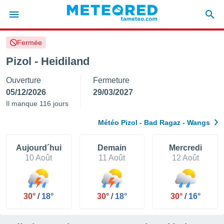
Fermée
e
ntialité
Pizol - Heidiland
enu de
Ouverture
Fermeture
o.com
o.com) a
05/12/2026
29/03/2027
aré par
Il manque 116 jours
onnels
Météo Pizol - Bad Ragaz - Wangs
arantir
té des
ions
Aujourd´hui
Demain
Mercredi
. Vous
10 Août
11 Août
12 Août
accéder
e en
 les
30°
/
18°
30°
/
18°
30°
/
16°
s :
r les