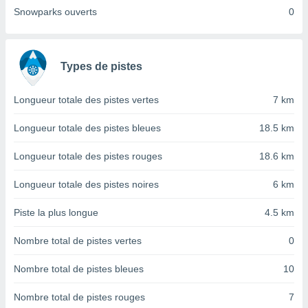
nées
Snowparks ouverts
0
lles sur
d'un
égitime,
vous
Types de pistes
vous
 Pour ce
ous
Longueur totale des pistes vertes
7 km
etirer
Longueur totale des pistes bleues
18.5 km
ement
 opposer
Longueur totale des pistes rouges
18.6 km
ement
nées à
Longueur totale des pistes noires
6 km
ment en
 sur «
Piste la plus longue
4.5 km
res
» ou
e
Nombre total de pistes vertes
0
que de
kies
Nombre total de pistes bleues
10
ite web.
t nos
Nombre total de pistes rouges
7