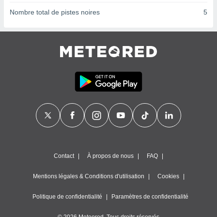
ires
ons le
Nombre total de pistes noires
5
ent des
es
 :
et/ou
 à des
ions sur
eil,
des
limitées
nner la
, créer
ils pour
ité
lisée,
Contact
À propos de nous
FAQ
des
our
Mentions légales & Conditions d'utilisation
Cookies
nner des
és
Politique de confidentialité
Paramètres de confidentialité
lisées,
s profils
enus