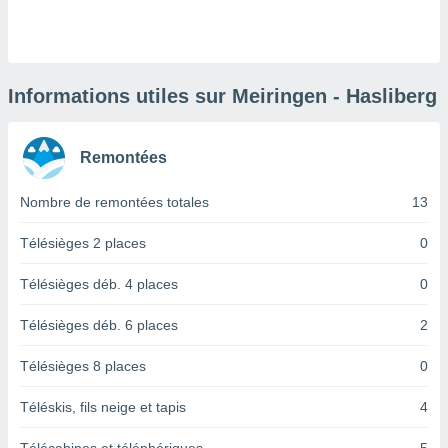
logies
e
s
tez pas
Informations utiles sur Meiringen - Hasliberg
ation de
, vous
z à
Remontées
à notre
Nombre de remontées totales
13
.com.
 cas,
us
Télésièges 2 places
0
ns que
s
Télésièges déb. 4 places
0
ires
Télésièges déb. 6 places
2
urer la
on sur le
Télésièges 8 places
0
 seront
, et que
Téléskis, fils neige et tapis
4
ies ne
as