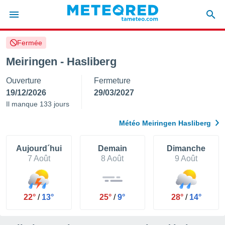
Fermée
e
ntialité
Meiringen - Hasliberg
enu de
Ouverture
Fermeture
o.com
o.com) a
19/12/2026
29/03/2027
aré par
Il manque 133 jours
onnels
Météo Meiringen Hasliberg
arantir
té des
ions
Aujourd´hui
Demain
Dimanche
. Vous
7 Août
8 Août
9 Août
accéder
e en
 les
22°
/
13°
25°
/
9°
28°
/
14°
s :
r les