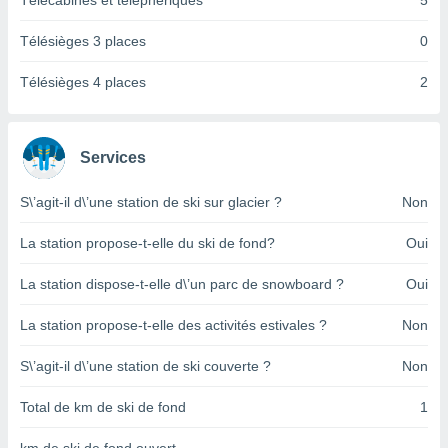
Télécabines et téléphériques
5
pour
 le
ement
Télésièges 3 places
0
afficher
licité ou
Télésièges 4 places
2
enu
lisé,
e vous
Services
r de la
S\’agit-il d\’une station de ski sur glacier ?
Non
 non
lisée.
La station propose-t-elle du ski de fond?
Oui
uvez
La station dispose-t-elle d\’un parc de snowboard ?
Oui
ation des
et
La station propose-t-elle des activités estivales ?
Non
à notre
 par le
 cette
S\’agit-il d\’une station de ski couverte ?
Non
ion en
sur le
Total de km de ski de fond
1
«
».