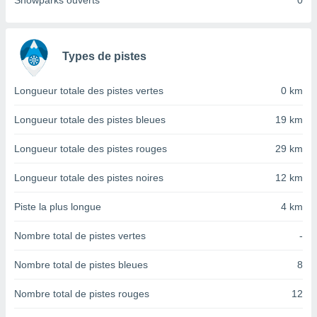
Snowparks ouverts
0
nées
lles sur
d'un
égitime,
Types de pistes
vous
vous
 Pour ce
Longueur totale des pistes vertes
0 km
ous
etirer
Longueur totale des pistes bleues
19 km
ement
Longueur totale des pistes rouges
29 km
 opposer
ement
Longueur totale des pistes noires
12 km
nées à
ment en
Piste la plus longue
4 km
 sur «
res
» ou
Nombre total de pistes vertes
-
e
que de
kies
Nombre total de pistes bleues
8
ite web.
Nombre total de pistes rouges
12
t nos