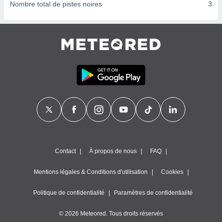
ires
Nombre total de pistes noires
3
ons le
ent des
es
 :
et/ou
 à des
ions sur
eil,
des
limitées
nner la
, créer
ils pour
ité
Contact
À propos de nous
FAQ
lisée,
des
Mentions légales & Conditions d'utilisation
Cookies
our
nner des
és
Politique de confidentialité
Paramètres de confidentialité
lisées,
s profils
© 2026 Meteored. Tous droits réservés
enus