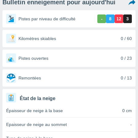
Bulletin enneigement pour aujourd'hui
s et
r
tement
Pistes par niveau de difficulté
-
8
12
3
cité
ue
lisée,
Kilomètres skiables
0 / 60
ACCEPTER
ur des
ET
ions
CONTINUER
es par le
Pistes ouvertes
0 / 23
 cookies
PARAMÈTRES
gies
es, nous
Remontées
0 / 13
de
 notre
afin de
État de la neige
r à vous
r
Épaisseur de neige à la base
0 cm
ment des
 de très
Epaisseur de neige au sommet
-
alité.
ant sur