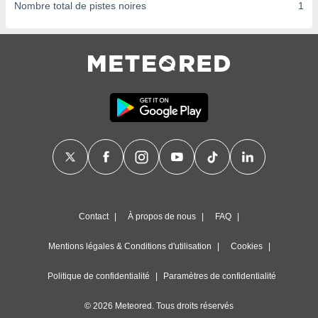
ires
Nombre total de pistes noires
1
ons le
ent des
es
 :
et/ou
 à des
ions sur
eil,
des
limitées
nner la
, créer
ils pour
ité
Contact
À propos de nous
FAQ
lisée,
des
Mentions légales & Conditions d'utilisation
Cookies
our
nner des
és
Politique de confidentialité
Paramètres de confidentialité
lisées,
s profils
© 2026 Meteored. Tous droits réservés
enus