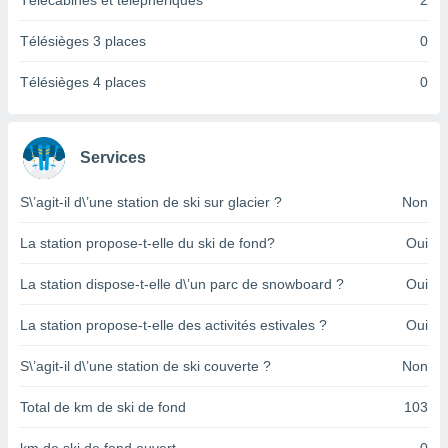
Télécabines et téléphériques
2
pour
 le
ement
Télésièges 3 places
0
afficher
licité ou
Télésièges 4 places
0
enu
lisé,
e vous
Services
r de la
S\’agit-il d\’une station de ski sur glacier ?
Non
 non
lisée.
La station propose-t-elle du ski de fond?
Oui
uvez
La station dispose-t-elle d\’un parc de snowboard ?
Oui
ation des
et
La station propose-t-elle des activités estivales ?
Oui
à notre
 par le
 cette
S\’agit-il d\’une station de ski couverte ?
Non
ion en
sur le
Total de km de ski de fond
103
«
».