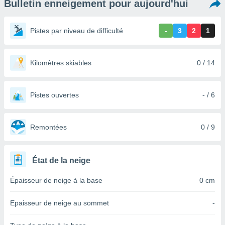
Bulletin enneigement pour aujourd'hui
s et
r
tement
Pistes par niveau de difficulté
-
3
2
1
cité
ue
lisée,
Kilomètres skiables
0 / 14
ACCEPTER
ur des
ET
ions
CONTINUER
es par le
Pistes ouvertes
- / 6
 cookies
PARAMÈTRES
gies
es, nous
Remontées
0 / 9
de
 notre
afin de
État de la neige
r à vous
r
Épaisseur de neige à la base
0 cm
ment des
 de très
Epaisseur de neige au sommet
-
alité.
ant sur