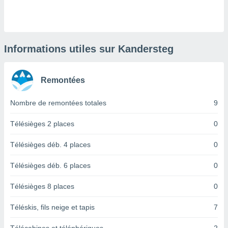
logies
e
s
tez pas
Informations utiles sur Kandersteg
ation de
, vous
z à
Remontées
à notre
Nombre de remontées totales
9
.com.
 cas,
us
Télésièges 2 places
0
ns que
s
Télésièges déb. 4 places
0
ires
Télésièges déb. 6 places
0
urer la
on sur le
Télésièges 8 places
0
 seront
, et que
Téléskis, fils neige et tapis
7
ies ne
as