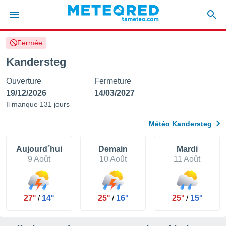
Fermée
e
ntialité
Kandersteg
enu de
Ouverture
Fermeture
o.com
o.com) a
19/12/2026
14/03/2027
aré par
Il manque 131 jours
onnels
Météo Kandersteg
arantir
té des
ions
Aujourd´hui
Demain
Mardi
. Vous
9 Août
10 Août
11 Août
accéder
e en
 les
27°
/
14°
25°
/
16°
25°
/
15°
s :
r les