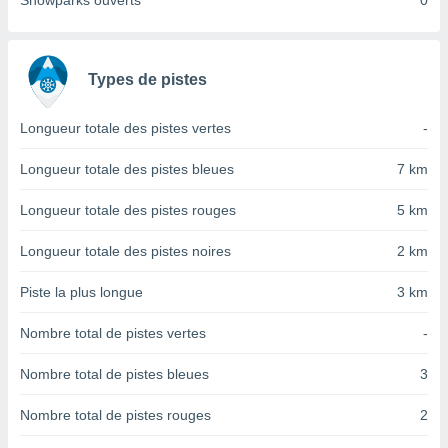
Snowparks ouverts
0
nées
lles sur
d'un
égitime,
Types de pistes
vous
vous
 Pour ce
Longueur totale des pistes vertes
-
ous
etirer
Longueur totale des pistes bleues
7 km
ement
Longueur totale des pistes rouges
5 km
 opposer
ement
Longueur totale des pistes noires
2 km
nées à
ment en
Piste la plus longue
3 km
 sur «
res
» ou
Nombre total de pistes vertes
-
e
que de
kies
Nombre total de pistes bleues
3
ite web.
Nombre total de pistes rouges
2
t nos