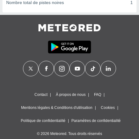
ires
Nombre total de pistes noires
1
ons le
ent des
es
 :
et/ou
 à des
ions sur
eil,
des
limitées
nner la
, créer
ils pour
ité
Contact
À propos de nous
FAQ
lisée,
des
Mentions légales & Conditions d'utilisation
Cookies
our
nner des
és
Politique de confidentialité
Paramètres de confidentialité
lisées,
s profils
© 2026 Meteored. Tous droits réservés
enus