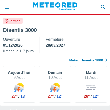
Fermée
e
ntialité
Disentis 3000
enu de
Ouverture
Fermeture
o.com
o.com) a
05/12/2026
28/03/2027
aré par
Il manque 117 jours
onnels
Météo Disentis 3000
arantir
té des
ions
Aujourd´hui
Demain
Mardi
. Vous
9 Août
10 Août
11 Août
accéder
e en
 les
27°
/
13°
27°
/
12°
26°
/
12°
s :
r les