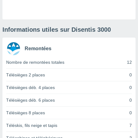
logies
e
s
tez pas
Informations utiles sur Disentis 3000
ation de
, vous
z à
Remontées
à notre
Nombre de remontées totales
12
.com.
 cas,
us
Télésièges 2 places
0
ns que
s
Télésièges déb. 4 places
0
ires
Télésièges déb. 6 places
0
urer la
on sur le
Télésièges 8 places
0
 seront
, et que
Téléskis, fils neige et tapis
7
ies ne
as