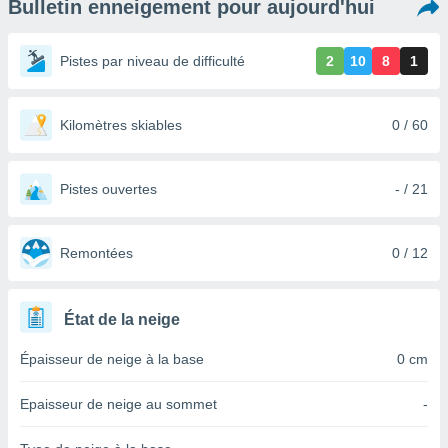
Bulletin enneigement pour aujourd'hui
s et
r
tement
Pistes par niveau de difficulté
2
10
8
1
cité
ue
lisée,
Kilomètres skiables
0 / 60
ACCEPTER
ur des
ET
ions
CONTINUER
es par le
Pistes ouvertes
- / 21
 cookies
PARAMÈTRES
gies
es, nous
Remontées
0 / 12
de
 notre
afin de
État de la neige
r à vous
r
Épaisseur de neige à la base
0 cm
ment des
 de très
Epaisseur de neige au sommet
-
alité.
ant sur