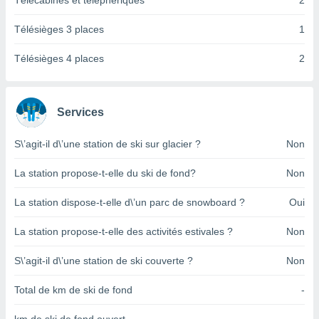
Télécabines et téléphériques
2
pour
 le
ement
Télésièges 3 places
1
afficher
licité ou
Télésièges 4 places
2
enu
lisé,
e vous
Services
r de la
S\’agit-il d\’une station de ski sur glacier ?
Non
 non
lisée.
La station propose-t-elle du ski de fond?
Non
uvez
La station dispose-t-elle d\’un parc de snowboard ?
Oui
ation des
et
La station propose-t-elle des activités estivales ?
Non
à notre
 par le
 cette
S\’agit-il d\’une station de ski couverte ?
Non
ion en
sur le
Total de km de ski de fond
-
«
».