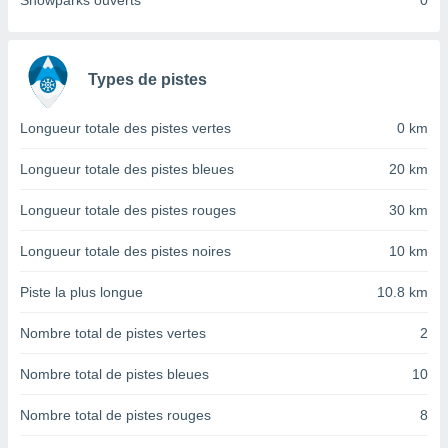
Snowparks ouverts
0
nées
lles sur
d'un
égitime,
Types de pistes
vous
vous
 Pour ce
Longueur totale des pistes vertes
0 km
ous
etirer
Longueur totale des pistes bleues
20 km
ement
Longueur totale des pistes rouges
30 km
 opposer
ement
Longueur totale des pistes noires
10 km
nées à
ment en
Piste la plus longue
10.8 km
 sur «
res
» ou
Nombre total de pistes vertes
2
e
que de
kies
Nombre total de pistes bleues
10
ite web.
Nombre total de pistes rouges
8
t nos