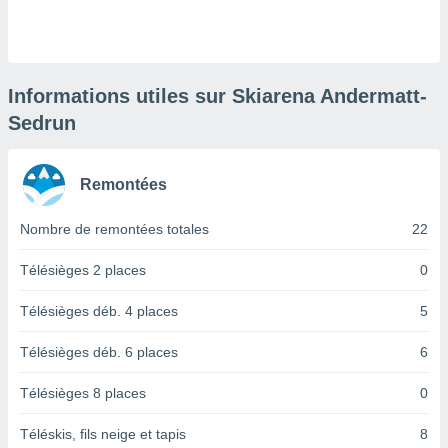
logies
e
s
tez pas
Informations utiles sur Skiarena Andermatt-
ation de
Sedrun
, vous
z à
à notre
Remontées
.com.
 cas,
Nombre de remontées totales
22
us
ns que
Télésièges 2 places
0
s
Télésièges déb. 4 places
5
ires
urer la
Télésièges déb. 6 places
6
on sur le
 seront
Télésièges 8 places
0
, et que
ies ne
as
Téléskis, fils neige et tapis
8