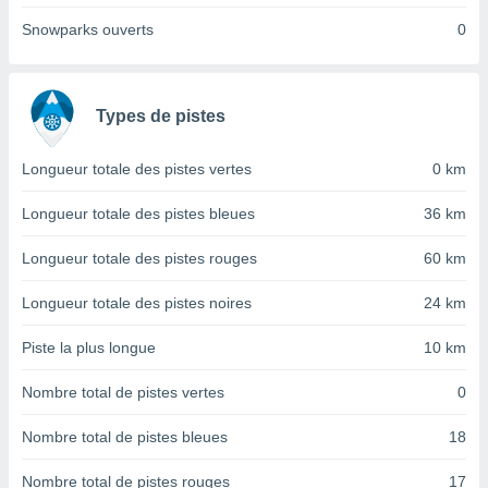
nées
Snowparks ouverts
0
lles sur
d'un
égitime,
vous
Types de pistes
vous
 Pour ce
ous
Longueur totale des pistes vertes
0 km
etirer
Longueur totale des pistes bleues
36 km
ement
 opposer
Longueur totale des pistes rouges
60 km
ement
nées à
ment en
Longueur totale des pistes noires
24 km
 sur «
res
» ou
Piste la plus longue
10 km
e
que de
Nombre total de pistes vertes
0
kies
ite web.
Nombre total de pistes bleues
18
t nos
Nombre total de pistes rouges
17