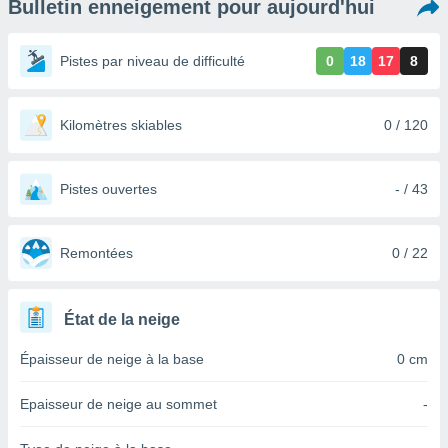
Bulletin enneigement pour aujourd'hui
s et
r
tement
Pistes par niveau de difficulté
0
18
17
8
cité
ue
lisée,
Kilomètres skiables
0 / 120
ACCEPTER
ur des
ET
ions
CONTINUER
es par le
Pistes ouvertes
- / 43
 cookies
PARAMÈTRES
gies
es, nous
Remontées
0 / 22
de
 notre
afin de
État de la neige
r à vous
r
Épaisseur de neige à la base
0 cm
ment des
 de très
Epaisseur de neige au sommet
-
alité.
ant sur