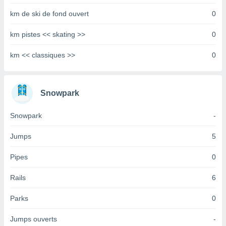
tre
km de ski de fond ouvert
0
ement,
km pistes << skating >>
0
enaires
s des
km << classiques >>
0
 des
nts
 ou des
gies
Snowpark
es pour
 accéder
Snowpark
-
r des
lles
Jumps
5
ue votre
r ce site
Pipes
0
 IP et
Rails
6
ifiants
es.
Parks
0
eurs
Jumps ouverts
-
traiter