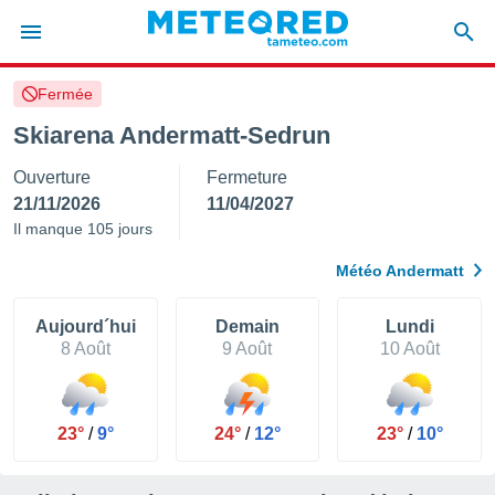
Fermée
e
ntialité
Skiarena Andermatt-Sedrun
enu de
Ouverture
Fermeture
o.com
o.com) a
21/11/2026
11/04/2027
aré par
Il manque 105 jours
onnels
Météo Andermatt
arantir
té des
ions
Aujourd´hui
Demain
Lundi
. Vous
8 Août
9 Août
10 Août
accéder
e en
 les
23°
/
9°
24°
/
12°
23°
/
10°
s :
r les