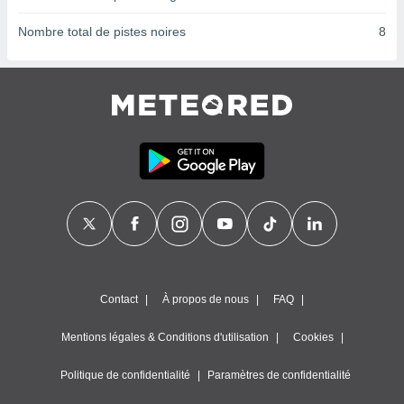
ires
ons le
Nombre total de pistes noires
8
ent des
es
 :
et/ou
 à des
ions sur
eil,
des
limitées
nner la
, créer
ils pour
ité
lisée,
des
Contact
À propos de nous
FAQ
our
nner des
Mentions légales & Conditions d'utilisation
Cookies
és
lisées,
Politique de confidentialité
Paramètres de confidentialité
s profils
enus