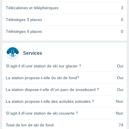
pour
 le
Télécabines et téléphériques
3
ement
afficher
Télésièges 3 places
0
licité ou
enu
Télésièges 4 places
0
lisé,
e vous
r de la
Services
 non
S\’agit-il d\’une station de ski sur glacier ?
Oui
lisée.
uvez
La station propose-t-elle du ski de fond?
Oui
ation des
et
La station dispose-t-elle d\’un parc de snowboard ?
Oui
à notre
 par le
La station propose-t-elle des activités estivales ?
Non
 cette
ion en
S\’agit-il d\’une station de ski couverte ?
Non
sur le
«
Total de km de ski de fond
74
».