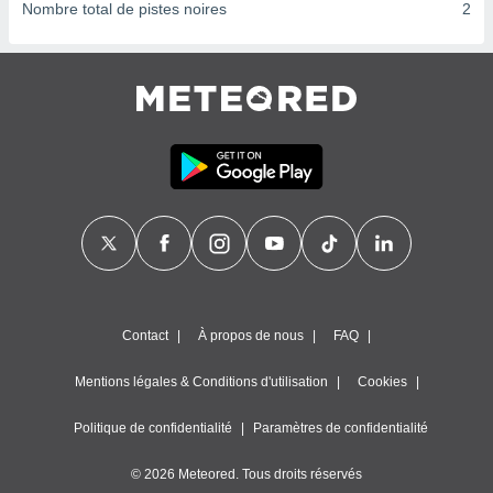
ires
Nombre total de pistes noires
2
ons le
ent des
es
 :
et/ou
 à des
ions sur
eil,
des
limitées
nner la
, créer
ils pour
ité
Contact
À propos de nous
FAQ
lisée,
des
Mentions légales & Conditions d'utilisation
Cookies
our
nner des
és
Politique de confidentialité
Paramètres de confidentialité
lisées,
s profils
© 2026 Meteored. Tous droits réservés
enus