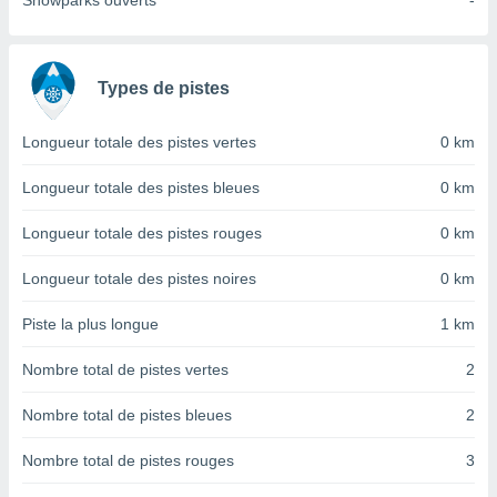
Snowparks ouverts
-
nées
lles sur
d'un
égitime,
Types de pistes
vous
vous
 Pour ce
Longueur totale des pistes vertes
0 km
ous
etirer
Longueur totale des pistes bleues
0 km
ement
Longueur totale des pistes rouges
0 km
 opposer
ement
Longueur totale des pistes noires
0 km
nées à
ment en
Piste la plus longue
1 km
 sur «
res
» ou
Nombre total de pistes vertes
2
e
que de
kies
Nombre total de pistes bleues
2
ite web.
Nombre total de pistes rouges
3
t nos