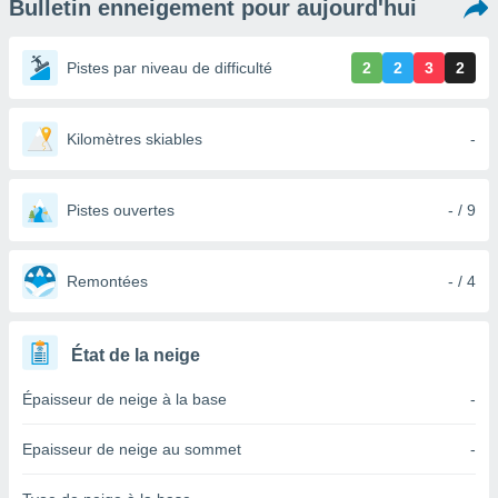
Bulletin enneigement pour aujourd'hui
s et
r
tement
Pistes par niveau de difficulté
2
2
3
2
cité
ue
lisée,
Kilomètres skiables
-
ACCEPTER
ur des
ET
ions
CONTINUER
es par le
Pistes ouvertes
- / 9
 cookies
PARAMÈTRES
gies
es, nous
Remontées
- / 4
de
 notre
afin de
État de la neige
r à vous
r
Épaisseur de neige à la base
-
ment des
 de très
Epaisseur de neige au sommet
-
alité.
ant sur