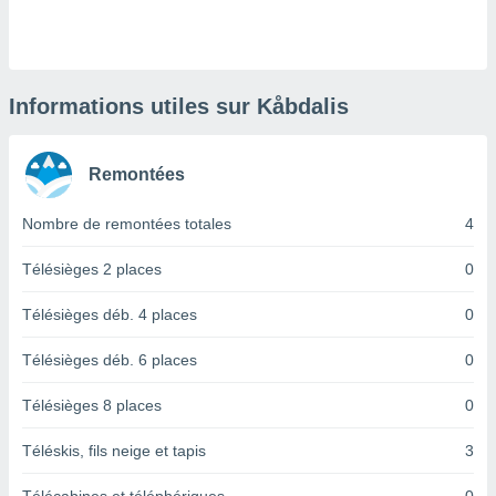
logies
e
s
tez pas
Informations utiles sur Kåbdalis
ation de
, vous
z à
Remontées
à notre
Nombre de remontées totales
4
.com.
 cas,
us
Télésièges 2 places
0
ns que
s
Télésièges déb. 4 places
0
ires
Télésièges déb. 6 places
0
urer la
on sur le
Télésièges 8 places
0
 seront
, et que
Téléskis, fils neige et tapis
3
ies ne
as