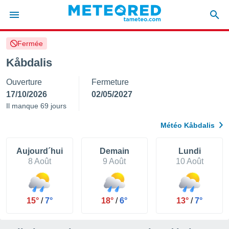
Fermée
e
ntialité
Kåbdalis
enu de
Ouverture
Fermeture
o.com
o.com) a
17/10/2026
02/05/2027
aré par
Il manque 69 jours
onnels
Météo Kåbdalis
arantir
té des
ions
Aujourd´hui
Demain
Lundi
. Vous
8 Août
9 Août
10 Août
accéder
e en
 les
15°
/
7°
18°
/
6°
13°
/
7°
s :
r les