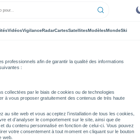
ités
Vidéos
Vigilance
Radar
Cartes
Satellites
Modèles
Monde
Ski
professionnels afin de garantir la qualité des informations
suivantes :
s-Sardières
Ski
s collectées par le biais de cookies ou de technologies
nuer à vous proposer gratuitement des contenus de très haute
Météo Sollières-Sardières
z au site web et vous acceptez l'installation de tous les cookies,
vre et d'analyser le comportement sur le site, ainsi que de
Aujourd´hui
Demain
Lundi
é et du contenu personnalisé en fonction de celui-ci. Vous pouvez
8 Août
9 Août
10 Août
tirer votre consentement à tout moment en cliquant sur le bouton
te web.