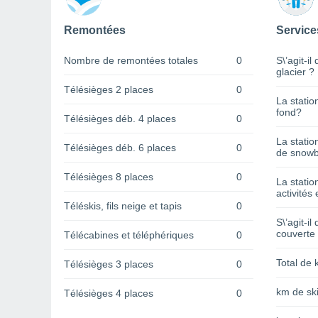
Remontées
Service
Nombre de remontées totales
0
S\’agit-il
glacier ?
Télésièges 2 places
0
La statio
fond?
Télésièges déb. 4 places
0
La statio
Télésièges déb. 6 places
0
de snowb
Télésièges 8 places
0
La statio
activités 
Téléskis, fils neige et tapis
0
S\’agit-il
couverte
Télécabines et téléphériques
0
Total de 
Télésièges 3 places
0
km de ski
Télésièges 4 places
0