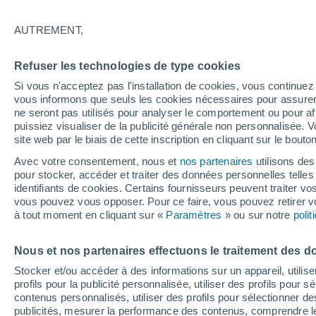
26/12/2026
21/03/2027
Il manque 139 jours
AUTREMENT,
Refuser les technologies de type cookies
Bulletin enneigement pour aujourd'hui
Si vous n'acceptez pas l'installation de cookies, vous continu
vous informons que seuls les cookies nécessaires pour assurer la
ne seront pas utilisés pour analyser le comportement ou pour af
Pistes par niveau de difficulté
0
0
0
0
puissiez visualiser de la publicité générale non personnalisée. V
site web par le biais de cette inscription en cliquant sur le bouto
Avec votre consentement, nous et
nos partenaires
utilisons des
Kilomètres skiables
- / 30
pour stocker, accéder et traiter des données personnelles telles 
identifiants de cookies. Certains fournisseurs peuvent traiter vo
vous pouvez vous opposer. Pour ce faire, vous pouvez retirer
Pistes ouvertes
-
à tout moment en cliquant sur «
Paramètres
» ou sur notre
poli
Nous et nos partenaires effectuons le traitement des d
Remontées
- / 0
Stocker et/ou accéder à des informations sur un appareil, utilise
profils pour la publicité personnalisée, utiliser des profils pour 
contenus personnalisés, utiliser des profils pour sélectionner
publicités, mesurer la performance des contenus, comprendre le