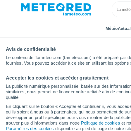
Météo
Actual
Avis de confidentialité
Le contenu de Tameteo.com (tameteo.com) a été préparé par des 
fournies. Vous pouvez accéder à ce site en utilisant les options 
Accepter les cookies et accéder gratuitement
Accueil
Auvergne-Rhône-Alpes
Savoie
Sollière
La publicité numérique personnalisée, basée sur des information
similaires, nous permet de financer notre activité afin de conti
Fermée
qualité.
En cliquant sur le bouton « Accepter et continuer », vous accéde
La Chèvrerie
qu'ils soient à nous ou à partenaires, qui nous permettent de sui
développer un profil spécifique pour vous montrer de la publicit
trouver plus d'informations dans notre
Politique de cookies
et re
Ouverture
Fermeture
Paramètres des cookies
disponible au pied de page de notre si