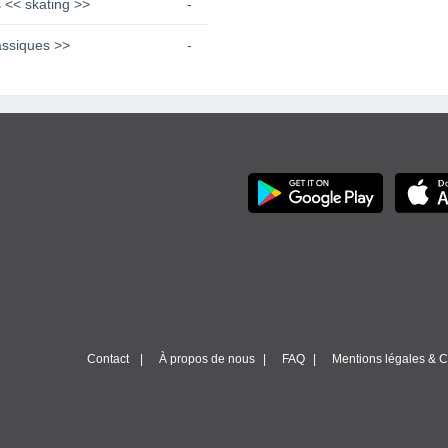
 << skating >>
-
assiques >>
-
Contact
À propos de nous
FAQ
Mentions légales & Co