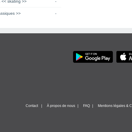
 << skating >>
-
assiques >>
-
Contact
À propos de nous
FAQ
Mentions légales & Co