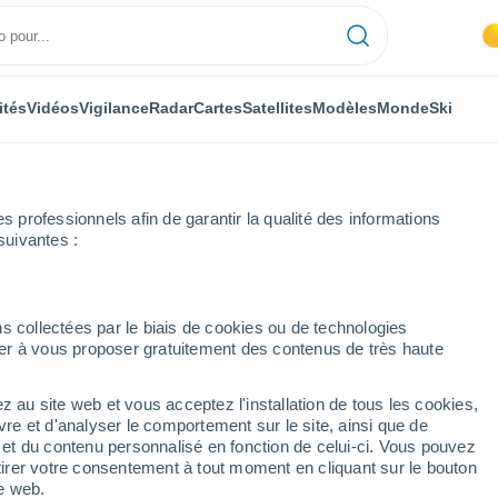
ités
Vidéos
Vigilance
Radar
Cartes
Satellites
Modèles
Monde
Ski
professionnels afin de garantir la qualité des informations
suivantes :
á Baba
Ski
s collectées par le biais de cookies ou de technologies
nuer à vous proposer gratuitement des contenus de très haute
Météo Pezinská Baba
z au site web et vous acceptez l'installation de tous les cookies,
vre et d'analyser le comportement sur le site, ainsi que de
Aujourd´hui
Demain
Samedi
é et du contenu personnalisé en fonction de celui-ci. Vous pouvez
6 Août
7 Août
8 Août
tirer votre consentement à tout moment en cliquant sur le bouton
te web.