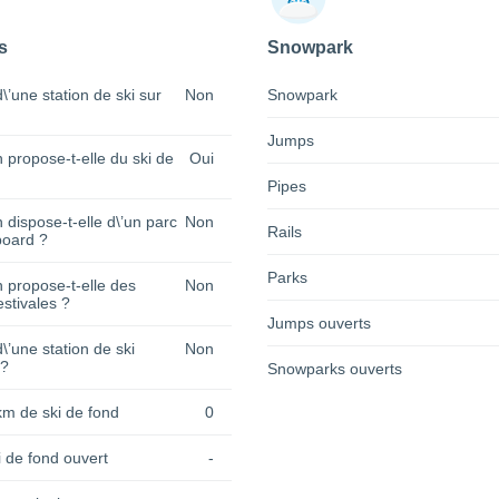
s
Snowpark
 d\’une station de ski sur
Non
Snowpark
Jumps
n propose-t-elle du ski de
Oui
Pipes
n dispose-t-elle d\’un parc
Non
Rails
oard ?
Parks
n propose-t-elle des
Non
estivales ?
Jumps ouverts
 d\’une station de ski
Non
 ?
Snowparks ouverts
km de ski de fond
0
 de fond ouvert
-