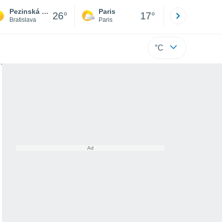
Pezinská Baba
Paris
Montpelli
26°
17°
Bratislava
Paris
Hérault
°C