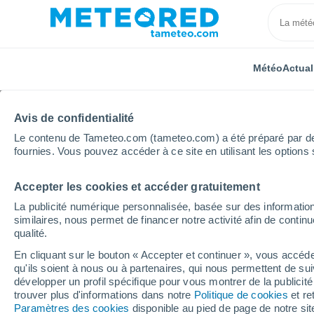
Météo
Actual
Avis de confidentialité
Le contenu de Tameteo.com (tameteo.com) a été préparé par des 
fournies. Vous pouvez accéder à ce site en utilisant les options 
Accepter les cookies et accéder gratuitement
Accueil
Slovaquie
Région de Bratislava
Pezinsk
La publicité numérique personnalisée, basée sur des information
similaires, nous permet de financer notre activité afin de conti
Fermée
qualité.
En cliquant sur le bouton « Accepter et continuer », vous accéde
Pezinská Baba
qu'ils soient à nous ou à partenaires, qui nous permettent de sui
développer un profil spécifique pour vous montrer de la publicit
trouver plus d'informations dans notre
Politique de cookies
et re
Ouverture
Fermeture
Paramètres des cookies
disponible au pied de page de notre si