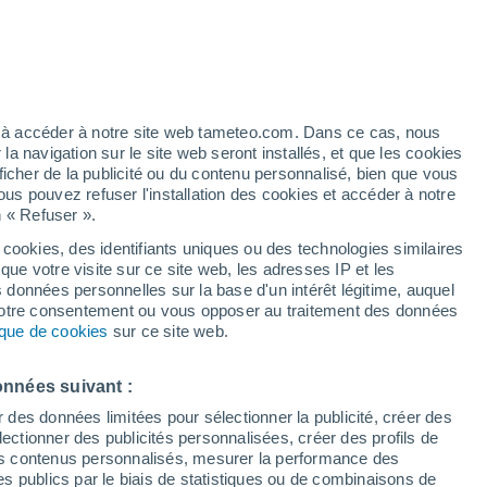
36°
/
24°
28°
/
20°
29°
/
17°
ez à accéder à notre site web tameteo.com. Dans ce cas, nous
 navigation sur le site web seront installés, et que les cookies
ficher de la publicité ou du contenu personnalisé, bien que vous
État de la neige
ous pouvez refuser l'installation des cookies et accéder à notre
n « Refuser ».
Épaisseur de neige à la base
-
 cookies, des identifiants uniques ou des technologies similaires
que votre visite sur ce site web, les adresses IP et les
Epaisseur de neige au sommet
-
s données personnelles sur la base d'un intérêt légitime, auquel
 votre consentement ou vous opposer au traitement des données
tique de cookies
sur ce site web.
Tyoe de neige à la base
-
Tyoe de neige au sommet
-
onnées suivant :
r des données limitées pour sélectionner la publicité, créer des
sélectionner des publicités personnalisées, créer des profils de
 des contenus personnalisés, mesurer la performance des
s publics par le biais de statistiques ou de combinaisons de