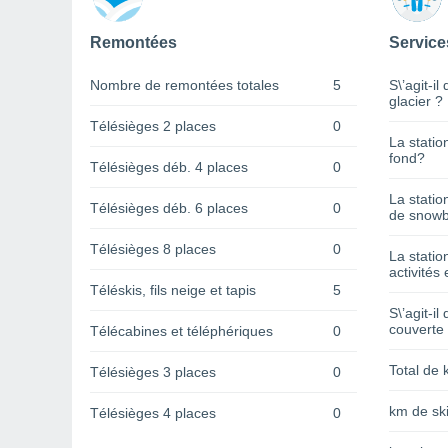
Remontées
Service
Nombre de remontées totales
5
S\’agit-il
glacier ?
Télésièges 2 places
0
La statio
fond?
Télésièges déb. 4 places
0
La statio
Télésièges déb. 6 places
0
de snowb
Télésièges 8 places
0
La statio
activités 
Téléskis, fils neige et tapis
5
S\’agit-il
couverte
Télécabines et téléphériques
0
Total de 
Télésièges 3 places
0
km de ski
Télésièges 4 places
0