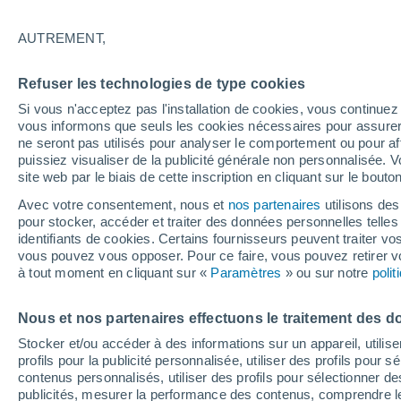
26/12/2026
01/03/2027
Il manque 141 jours
AUTREMENT,
Refuser les technologies de type cookies
Bulletin enneigement pour aujourd'hui
Si vous n'acceptez pas l'installation de cookies, vous continu
vous informons que seuls les cookies nécessaires pour assurer la
ne seront pas utilisés pour analyser le comportement ou pour af
Pistes par niveau de difficulté
0
4
3
0
puissiez visualiser de la publicité générale non personnalisée. V
site web par le biais de cette inscription en cliquant sur le bouto
Avec votre consentement, nous et
nos partenaires
utilisons des
Kilomètres skiables
0 / 3
pour stocker, accéder et traiter des données personnelles telles 
identifiants de cookies. Certains fournisseurs peuvent traiter vo
vous pouvez vous opposer. Pour ce faire, vous pouvez retirer
Pistes ouvertes
- / 7
à tout moment en cliquant sur «
Paramètres
» ou sur notre
poli
Nous et nos partenaires effectuons le traitement des d
Remontées
0 / 5
Stocker et/ou accéder à des informations sur un appareil, utilise
profils pour la publicité personnalisée, utiliser des profils pour 
contenus personnalisés, utiliser des profils pour sélectionner
publicités, mesurer la performance des contenus, comprendre le