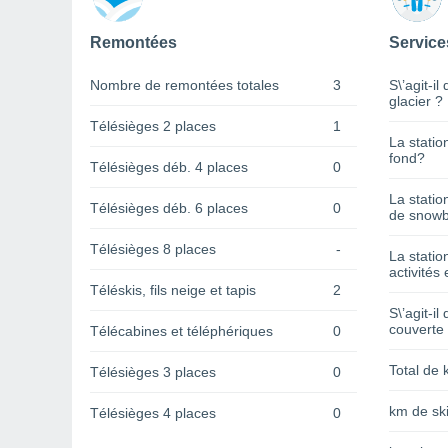
Remontées
Service
Nombre de remontées totales
3
S\’agit-il
glacier ?
Télésièges 2 places
1
La statio
fond?
Télésièges déb. 4 places
0
La statio
Télésièges déb. 6 places
0
de snowb
Télésièges 8 places
-
La statio
activités 
Téléskis, fils neige et tapis
2
S\’agit-il
couverte
Télécabines et téléphériques
0
Total de 
Télésièges 3 places
0
km de ski
Télésièges 4 places
0