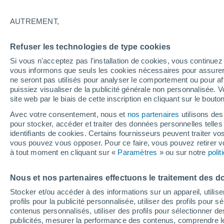
12/12/2026
21/03/2027
Il manque 126 jours
AUTREMENT,
Refuser les technologies de type cookies
Bulletin enneigement pour aujourd'hui
Si vous n'acceptez pas l'installation de cookies, vous continu
vous informons que seuls les cookies nécessaires pour assurer la
ne seront pas utilisés pour analyser le comportement ou pour af
Pistes par niveau de difficulté
0
0
3
0
puissiez visualiser de la publicité générale non personnalisée. V
site web par le biais de cette inscription en cliquant sur le bouto
Avec votre consentement, nous et
nos partenaires
utilisons des
Kilomètres skiables
0 / 3
pour stocker, accéder et traiter des données personnelles telles 
identifiants de cookies. Certains fournisseurs peuvent traiter vo
vous pouvez vous opposer. Pour ce faire, vous pouvez retirer
Pistes ouvertes
- / 3
à tout moment en cliquant sur «
Paramètres
» ou sur notre
poli
Nous et nos partenaires effectuons le traitement des d
Remontées
0 / 3
Stocker et/ou accéder à des informations sur un appareil, utilise
profils pour la publicité personnalisée, utiliser des profils pour 
contenus personnalisés, utiliser des profils pour sélectionner
publicités, mesurer la performance des contenus, comprendre le