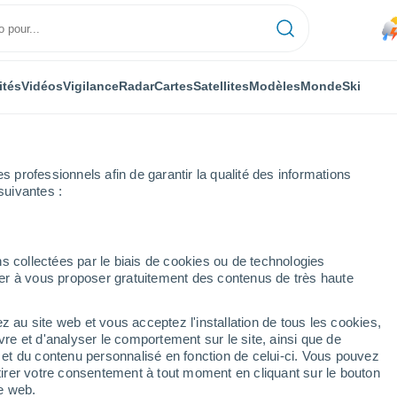
ités
Vidéos
Vigilance
Radar
Cartes
Satellites
Modèles
Monde
Ski
professionnels afin de garantir la qualité des informations
suivantes :
s collectées par le biais de cookies ou de technologies
nuer à vous proposer gratuitement des contenus de très haute
Météo Suior
z au site web et vous acceptez l'installation de tous les cookies,
vre et d'analyser le comportement sur le site, ainsi que de
Aujourd´hui
Demain
Dimanche
é et du contenu personnalisé en fonction de celui-ci. Vous pouvez
7 Août
8 Août
9 Août
tirer votre consentement à tout moment en cliquant sur le bouton
te web.