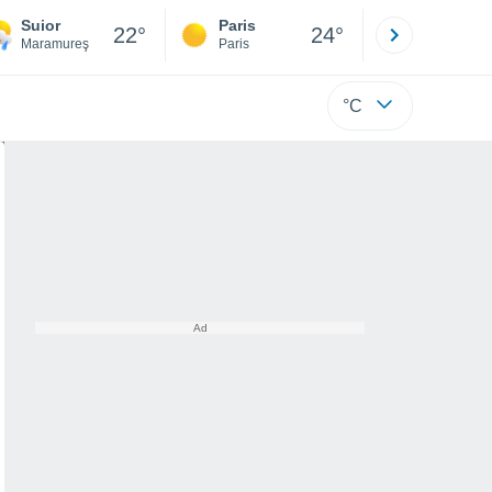
Suior
Paris
Montpelli
22°
24°
Maramureş
Paris
Hérault
°C