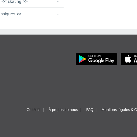
 << skating >>
-
assiques >>
-
Contact
À propos de nous
FAQ
Mentions légales & Co