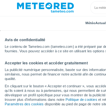
Météo
Actual
Avis de confidentialité
Le contenu de Tameteo.com (tameteo.com) a été préparé par des 
fournies. Vous pouvez accéder à ce site en utilisant les options 
Accepter les cookies et accéder gratuitement
Accueil
Roumanie
Maramureş
Suior
Ski
La publicité numérique personnalisée, basée sur des information
similaires, nous permet de financer notre activité afin de conti
Fermée
qualité.
En cliquant sur le bouton « Accepter et continuer », vous accéde
Suior
qu'ils soient à nous ou à partenaires, qui nous permettent de sui
développer un profil spécifique pour vous montrer de la publicit
trouver plus d'informations dans notre
Politique de cookies
et re
Ouverture
Fermeture
Paramètres des cookies
disponible au pied de page de notre si