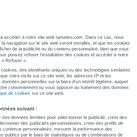
28°
/
18°
24°
/
16°
25°
/
14°
ez à accéder à notre site web tameteo.com. Dans ce cas, nous
 navigation sur le site web seront installés, et que les cookies
ficher de la publicité ou du contenu personnalisé, bien que vous
État de la neige
ous pouvez refuser l'installation des cookies et accéder à notre
n « Refuser ».
Épaisseur de neige à la base
0 cm
 cookies, des identifiants uniques ou des technologies similaires
que votre visite sur ce site web, les adresses IP et les
Epaisseur de neige au sommet
-
s données personnelles sur la base d'un intérêt légitime, auquel
 votre consentement ou vous opposer au traitement des données
tique de cookies
sur ce site web.
Tyoe de neige à la base
-
Tyoe de neige au sommet
-
onnées suivant :
r des données limitées pour sélectionner la publicité, créer des
sélectionner des publicités personnalisées, créer des profils de
 des contenus personnalisés, mesurer la performance des
s publics par le biais de statistiques ou de combinaisons de