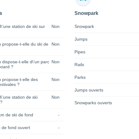
s
Snowpark
 d\’une station de ski sur
Non
Snowpark
Jumps
n propose-t-elle du ski de
Non
Pipes
n dispose-t-elle d\’un parc
Non
Rails
oard ?
Parks
n propose-t-elle des
Non
estivales ?
Jumps ouverts
 d\’une station de ski
Non
 ?
Snowparks ouverts
km de ski de fond
-
 de fond ouvert
-