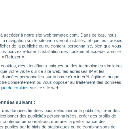
32°
/
23°
29°
/
20°
30°
/
19°
ez à accéder à notre site web tameteo.com. Dans ce cas, nous
 navigation sur le site web seront installés, et que les cookies
ficher de la publicité ou du contenu personnalisé, bien que vous
État de la neige
ous pouvez refuser l'installation des cookies et accéder à notre
n « Refuser ».
Épaisseur de neige à la base
-
 cookies, des identifiants uniques ou des technologies similaires
que votre visite sur ce site web, les adresses IP et les
Epaisseur de neige au sommet
-
s données personnelles sur la base d'un intérêt légitime, auquel
 votre consentement ou vous opposer au traitement des données
tique de cookies
sur ce site web.
Tyoe de neige à la base
-
Tyoe de neige au sommet
-
onnées suivant :
r des données limitées pour sélectionner la publicité, créer des
sélectionner des publicités personnalisées, créer des profils de
 des contenus personnalisés, mesurer la performance des
s publics par le biais de statistiques ou de combinaisons de