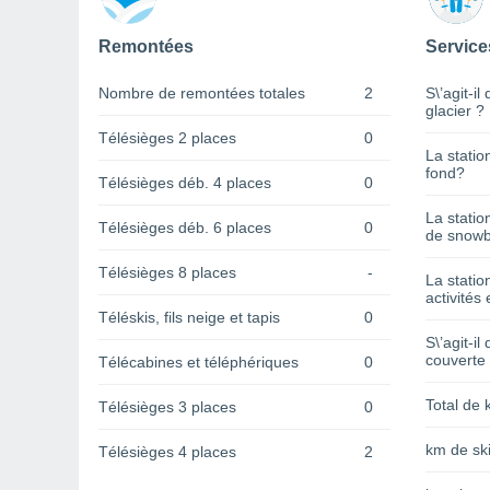
Remontées
Service
Nombre de remontées totales
2
S\’agit-il
glacier ?
Télésièges 2 places
0
La statio
fond?
Télésièges déb. 4 places
0
La statio
Télésièges déb. 6 places
0
de snowb
Télésièges 8 places
-
La statio
activités 
Téléskis, fils neige et tapis
0
S\’agit-il
couverte
Télécabines et téléphériques
0
Total de 
Télésièges 3 places
0
km de ski
Télésièges 4 places
2