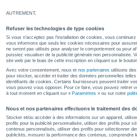
26/12/2026
14/03/2027
Il manque 139 jours
AUTREMENT,
Refuser les technologies de type cookies
Bulletin enneigement pour aujourd'hui
Si vous n'acceptez pas l'installation de cookies, vous continu
vous informons que seuls les cookies nécessaires pour assurer la
ne seront pas utilisés pour analyser le comportement ou pour af
Pistes par niveau de difficulté
0
1
1
0
puissiez visualiser de la publicité générale non personnalisée. V
site web par le biais de cette inscription en cliquant sur le bouto
Avec votre consentement, nous et
nos partenaires
utilisons des
Kilomètres skiables
- / 1
pour stocker, accéder et traiter des données personnelles telles 
identifiants de cookies. Certains fournisseurs peuvent traiter vo
vous pouvez vous opposer. Pour ce faire, vous pouvez retirer
Pistes ouvertes
- / 2
à tout moment en cliquant sur «
Paramètres
» ou sur notre
poli
Nous et nos partenaires effectuons le traitement des d
Remontées
- / 2
Stocker et/ou accéder à des informations sur un appareil, utilise
profils pour la publicité personnalisée, utiliser des profils pour 
contenus personnalisés, utiliser des profils pour sélectionner
publicités, mesurer la performance des contenus, comprendre le