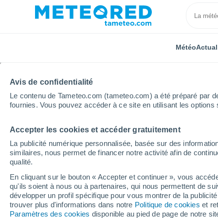
Météo
Actual
Avis de confidentialité
Le contenu de Tameteo.com (tameteo.com) a été préparé par des 
fournies. Vous pouvez accéder à ce site en utilisant les options 
Accepter les cookies et accéder gratuitement
Accueil
Roumanie
Comté de Braşov
Bran
S
La publicité numérique personnalisée, basée sur des information
similaires, nous permet de financer notre activité afin de conti
Fermée
qualité.
En cliquant sur le bouton « Accepter et continuer », vous accéde
Bran
qu'ils soient à nous ou à partenaires, qui nous permettent de sui
développer un profil spécifique pour vous montrer de la publicit
trouver plus d'informations dans notre
Politique de cookies
et re
Ouverture
Fermeture
Paramètres des cookies
disponible au pied de page de notre si