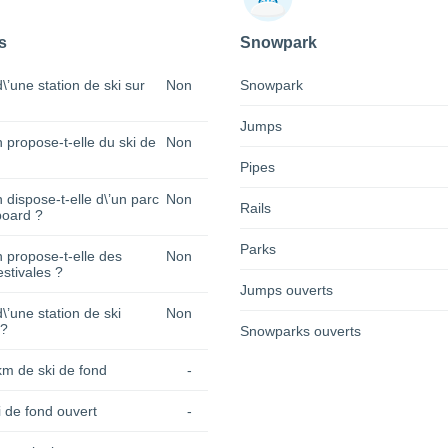
s
Snowpark
 d\’une station de ski sur
Non
Snowpark
Jumps
n propose-t-elle du ski de
Non
Pipes
n dispose-t-elle d\’un parc
Non
Rails
oard ?
Parks
n propose-t-elle des
Non
estivales ?
Jumps ouverts
 d\’une station de ski
Non
 ?
Snowparks ouverts
km de ski de fond
-
 de fond ouvert
-