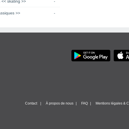
 << skating >>
-
assiques >>
-
Contact
À propos de nous
FAQ
Mentions légales & Co