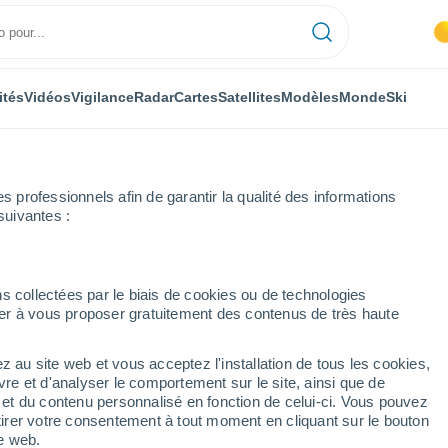
ités
Vidéos
Vigilance
Radar
Cartes
Satellites
Modèles
Monde
Ski
professionnels afin de garantir la qualité des informations
suivantes :
ki
s collectées par le biais de cookies ou de technologies
nuer à vous proposer gratuitement des contenus de très haute
Météo Bran (Roumanie)
z au site web et vous acceptez l'installation de tous les cookies,
vre et d'analyser le comportement sur le site, ainsi que de
Aujourd´hui
Demain
Lundi
é et du contenu personnalisé en fonction de celui-ci. Vous pouvez
8 Août
9 Août
10 Août
tirer votre consentement à tout moment en cliquant sur le bouton
te web.