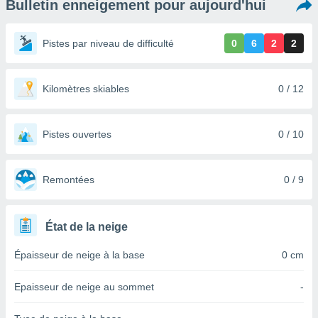
Bulletin enneigement pour aujourd'hui
s et
r
tement
Pistes par niveau de difficulté
0
6
2
2
cité
ue
lisée,
Kilomètres skiables
0 / 12
ACCEPTER
ur des
ET
ions
CONTINUER
es par le
Pistes ouvertes
0 / 10
 cookies
PARAMÈTRES
gies
es, nous
Remontées
0 / 9
de
 notre
afin de
État de la neige
r à vous
r
Épaisseur de neige à la base
0 cm
ment des
 de très
Epaisseur de neige au sommet
-
alité.
ant sur