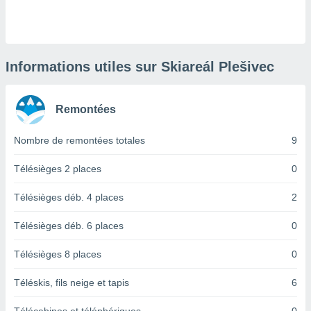
logies
e
s
tez pas
Informations utiles sur Skiareál Plešivec
ation de
, vous
z à
Remontées
à notre
Nombre de remontées totales
9
.com.
 cas,
us
Télésièges 2 places
0
ns que
s
Télésièges déb. 4 places
2
ires
Télésièges déb. 6 places
0
urer la
on sur le
Télésièges 8 places
0
 seront
, et que
Téléskis, fils neige et tapis
6
ies ne
as