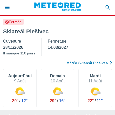
Fermée
e
ntialité
Skiareál Plešivec
enu de
Ouverture
Fermeture
o.com
o.com) a
28/11/2026
14/03/2027
aré par
Il manque 110 jours
onnels
Météo Skiareál Plešivec
arantir
té des
ions
Aujourd´hui
Demain
Mardi
. Vous
9 Août
10 Août
11 Août
accéder
e en
 les
29°
/
12°
29°
/
16°
22°
/
11°
s :
r les