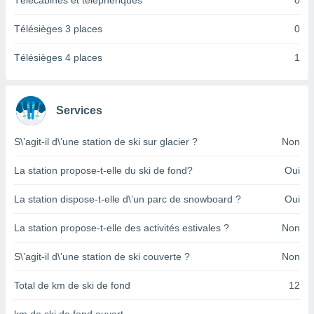
Télécabines et téléphériques
0
pour
 le
ement
Télésièges 3 places
0
afficher
licité ou
Télésièges 4 places
1
enu
lisé,
e vous
Services
r de la
S\’agit-il d\’une station de ski sur glacier ?
Non
 non
lisée.
La station propose-t-elle du ski de fond?
Oui
uvez
La station dispose-t-elle d\’un parc de snowboard ?
Oui
ation des
et
La station propose-t-elle des activités estivales ?
Non
à notre
 par le
 cette
S\’agit-il d\’une station de ski couverte ?
Non
ion en
sur le
Total de km de ski de fond
12
«
».