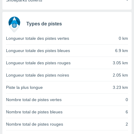
Snowparks ouverts
-
nées
lles sur
d'un
égitime,
Types de pistes
vous
vous
 Pour ce
Longueur totale des pistes vertes
0 km
ous
etirer
Longueur totale des pistes bleues
6.9 km
ement
Longueur totale des pistes rouges
3.05 km
 opposer
ement
Longueur totale des pistes noires
2.05 km
nées à
ment en
Piste la plus longue
3.23 km
 sur «
res
» ou
Nombre total de pistes vertes
0
e
que de
kies
Nombre total de pistes bleues
6
ite web.
Nombre total de pistes rouges
2
t nos