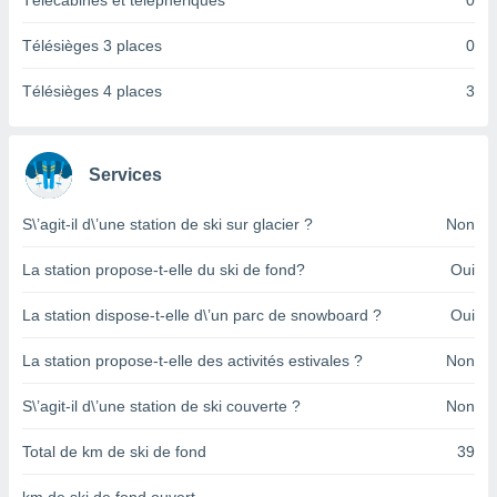
Télécabines et téléphériques
0
pour
 le
ement
Télésièges 3 places
0
afficher
licité ou
Télésièges 4 places
3
enu
lisé,
e vous
Services
r de la
S\’agit-il d\’une station de ski sur glacier ?
Non
 non
lisée.
La station propose-t-elle du ski de fond?
Oui
uvez
La station dispose-t-elle d\’un parc de snowboard ?
Oui
ation des
et
La station propose-t-elle des activités estivales ?
Non
à notre
 par le
 cette
S\’agit-il d\’une station de ski couverte ?
Non
ion en
sur le
Total de km de ski de fond
39
«
».