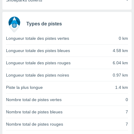
Snowparks ouverts
-
nées
lles sur
d'un
égitime,
Types de pistes
vous
vous
 Pour ce
Longueur totale des pistes vertes
0 km
ous
etirer
Longueur totale des pistes bleues
4.58 km
ement
Longueur totale des pistes rouges
6.04 km
 opposer
ement
Longueur totale des pistes noires
0.97 km
nées à
ment en
Piste la plus longue
1.4 km
 sur «
res
» ou
Nombre total de pistes vertes
0
e
que de
kies
Nombre total de pistes bleues
7
ite web.
Nombre total de pistes rouges
7
t nos