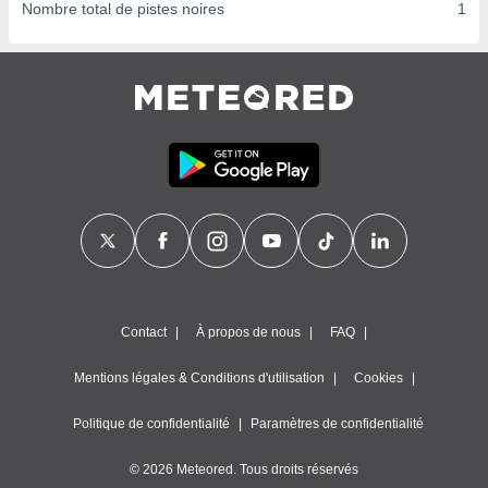
ires
Nombre total de pistes noires
1
ons le
ent des
es
 :
et/ou
 à des
ions sur
eil,
des
limitées
nner la
, créer
ils pour
ité
Contact
À propos de nous
FAQ
lisée,
des
Mentions légales & Conditions d'utilisation
Cookies
our
nner des
és
Politique de confidentialité
Paramètres de confidentialité
lisées,
s profils
© 2026 Meteored. Tous droits réservés
enus