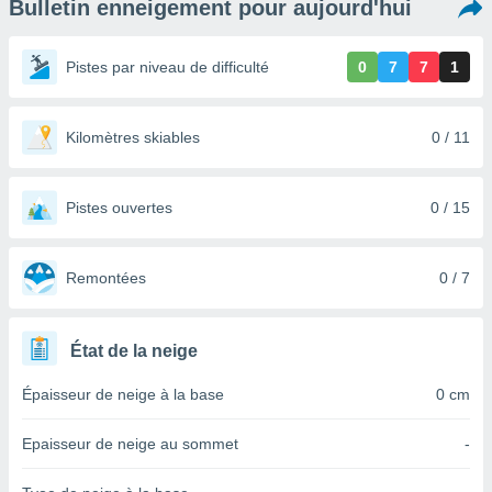
Bulletin enneigement pour aujourd'hui
s et
r
tement
Pistes par niveau de difficulté
0
7
7
1
cité
ue
lisée,
Kilomètres skiables
0 / 11
ACCEPTER
ur des
ET
ions
CONTINUER
es par le
Pistes ouvertes
0 / 15
 cookies
PARAMÈTRES
gies
es, nous
Remontées
0 / 7
de
 notre
afin de
État de la neige
r à vous
r
Épaisseur de neige à la base
0 cm
ment des
 de très
Epaisseur de neige au sommet
-
alité.
ant sur