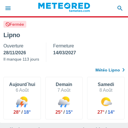
Fermée
e
ntialité
Lipno
enu de
Ouverture
Fermeture
o.com
o.com) a
28/11/2026
14/03/2027
aré par
Il manque 113 jours
onnels
Météo Lipno
arantir
té des
ions
Aujourd´hui
Demain
Samedi
. Vous
6 Août
7 Août
8 Août
accéder
e en
 les
28°
/
18°
25°
/
15°
27°
/
14°
s :
r les