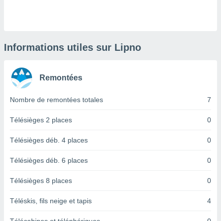
logies
e
s
tez pas
Informations utiles sur Lipno
ation de
, vous
z à
Remontées
à notre
Nombre de remontées totales
7
.com.
 cas,
us
Télésièges 2 places
0
ns que
s
Télésièges déb. 4 places
0
ires
Télésièges déb. 6 places
0
urer la
on sur le
Télésièges 8 places
0
 seront
, et que
Téléskis, fils neige et tapis
4
ies ne
as