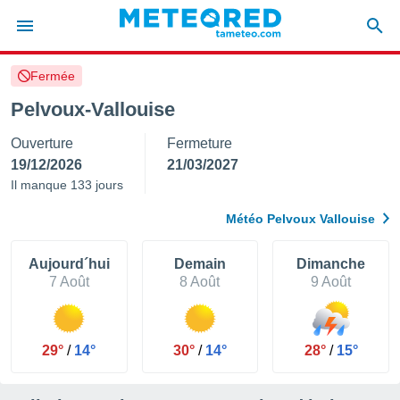
Fermée
e
ntialité
Pelvoux-Vallouise
enu de
Ouverture
Fermeture
o.com
o.com) a
19/12/2026
21/03/2027
aré par
Il manque 133 jours
onnels
Météo Pelvoux Vallouise
arantir
té des
ions
Aujourd´hui
Demain
Dimanche
. Vous
7 Août
8 Août
9 Août
accéder
e en
 les
29°
/
14°
30°
/
14°
28°
/
15°
s :
r les