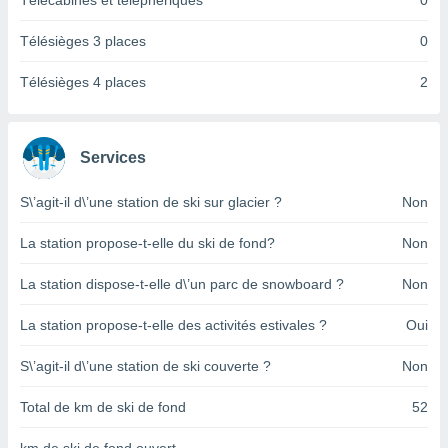
Télécabines et téléphériques
0
pour
 le
ement
Télésièges 3 places
0
afficher
licité ou
Télésièges 4 places
2
enu
lisé,
e vous
Services
r de la
S\’agit-il d\’une station de ski sur glacier ?
Non
 non
lisée.
La station propose-t-elle du ski de fond?
Non
uvez
La station dispose-t-elle d\’un parc de snowboard ?
Non
ation des
et
La station propose-t-elle des activités estivales ?
Oui
à notre
 par le
 cette
S\’agit-il d\’une station de ski couverte ?
Non
ion en
sur le
Total de km de ski de fond
52
«
».