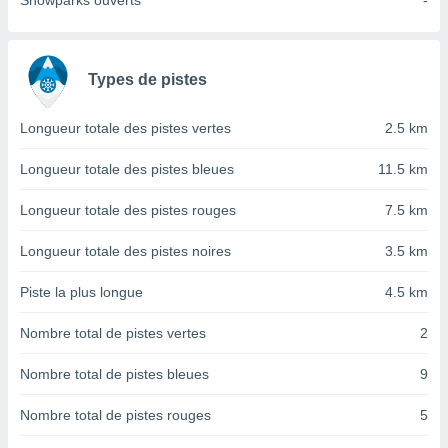
Snowparks ouverts
-
nées
lles sur
d'un
égitime,
Types de pistes
vous
vous
 Pour ce
Longueur totale des pistes vertes
2.5 km
ous
etirer
Longueur totale des pistes bleues
11.5 km
ement
Longueur totale des pistes rouges
7.5 km
 opposer
ement
Longueur totale des pistes noires
3.5 km
nées à
ment en
Piste la plus longue
4.5 km
 sur «
res
» ou
Nombre total de pistes vertes
2
e
que de
kies
Nombre total de pistes bleues
9
ite web.
Nombre total de pistes rouges
5
t nos