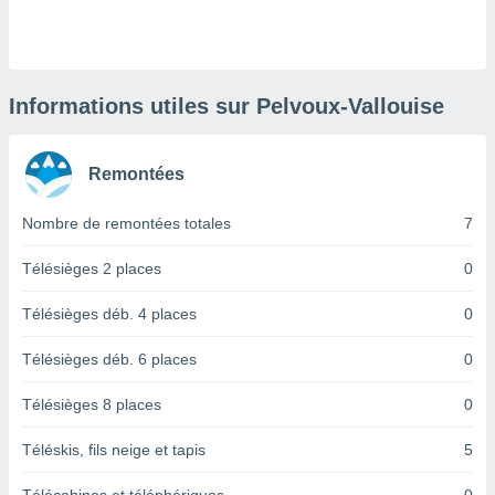
logies
e
s
tez pas
Informations utiles sur Pelvoux-Vallouise
ation de
, vous
z à
Remontées
à notre
Nombre de remontées totales
7
.com.
 cas,
us
Télésièges 2 places
0
ns que
s
Télésièges déb. 4 places
0
ires
Télésièges déb. 6 places
0
urer la
on sur le
Télésièges 8 places
0
 seront
, et que
Téléskis, fils neige et tapis
5
ies ne
as