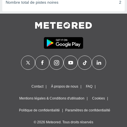
ires
Nombre total de pistes noires
2
ons le
ent des
es
 :
et/ou
 à des
ions sur
eil,
des
limitées
nner la
, créer
ils pour
ité
Contact
À propos de nous
FAQ
lisée,
des
Mentions légales & Conditions d'utilisation
Cookies
our
nner des
és
Politique de confidentialité
Paramètres de confidentialité
lisées,
s profils
© 2026 Meteored. Tous droits réservés
enus