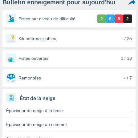
Bulletin enneigement pour aujourd'hui
s et
r
tement
Pistes par niveau de difficulté
2
9
5
2
cité
ue
lisée,
Kilomètres skiables
- / 25
ACCEPTER
ur des
ET
ions
CONTINUER
es par le
Pistes ouvertes
0 / 18
 cookies
PARAMÈTRES
gies
es, nous
Remontées
- / 7
de
 notre
afin de
État de la neige
r à vous
r
Épaisseur de neige à la base
-
ment des
 de très
Epaisseur de neige au sommet
-
alité.
ant sur