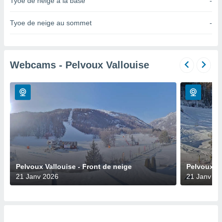
Tyoe de neige à la base
-
n «
 et
r »,
Tyoe de neige au sommet
-
cédez au
 et vous
z
ation de
Webcams - Pelvoux Vallouise
qu'ils
 nous ou
aires,
nt de
t
er le
ement
te, ainsi
Pelvoux Vallouise - Front de neige
Pelvoux Va
per un
21 Janv 2026
21 Janv 20
écifique
us
de la
 et du