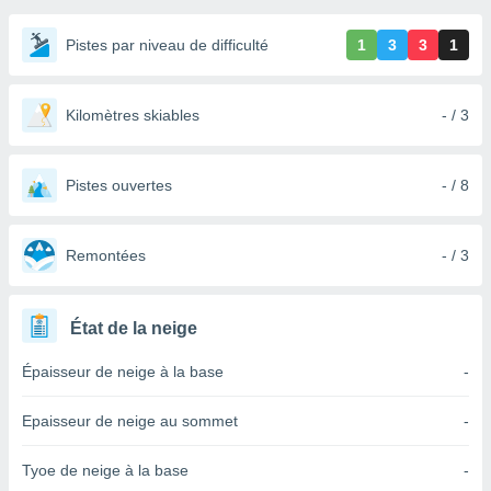
s et
r
Pistes par niveau de difficulté
1
3
3
1
tement
cité
ue
Kilomètres skiables
- / 3
lisée,
ACCEPTER
ur des
ET
ions
CONTINUER
Pistes ouvertes
- / 8
es par le
 cookies
PARAMÈTRES
Remontées
- / 3
gies
es, nous
de
 notre
État de la neige
afin de
r à vous
Épaisseur de neige à la base
-
r
ment des
Epaisseur de neige au sommet
-
 de très
alité.
Tyoe de neige à la base
-
ant sur