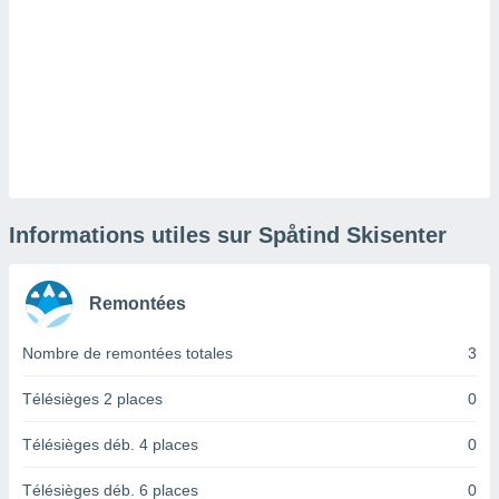
lisé en
 de
. Vous
rouver
ations
re
que de
kies
r votre
ement à
Informations utiles sur Spåtind Skisenter
ment en
sur le
Remontées
res des
kies
Nombre de remontées totales
3
le au
page de
te web.
Télésièges 2 places
0
MENT,
Télésièges déb. 4 places
0
 les
Télésièges déb. 6 places
0