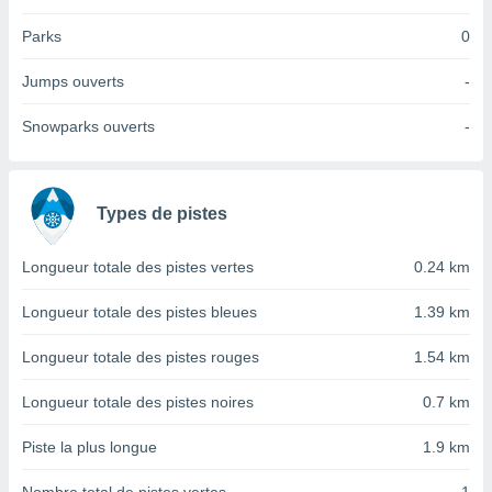
tre
Parks
0
ement,
Jumps ouverts
-
enaires
s des
Snowparks ouverts
-
 des
nts
 ou des
gies
es pour
Types de pistes
 accéder
r des
Longueur totale des pistes vertes
0.24 km
lles
Longueur totale des pistes bleues
1.39 km
ue votre
r ce site
Longueur totale des pistes rouges
1.54 km
 IP et
ifiants
Longueur totale des pistes noires
0.7 km
es.
Piste la plus longue
1.9 km
eurs
traiter