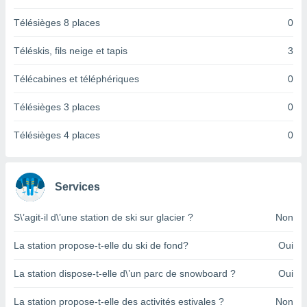
logies
e
Télésièges 8 places
0
s
Téléskis, fils neige et tapis
3
tez pas
ation de
Télécabines et téléphériques
0
, vous
z à
Télésièges 3 places
0
à notre
Télésièges 4 places
0
.com.
 cas,
us
ns que
Services
s
S\’agit-il d\’une station de ski sur glacier ?
Non
ires
urer la
on sur le
La station propose-t-elle du ski de fond?
Oui
 seront
, et que
La station dispose-t-elle d\’un parc de snowboard ?
Oui
ies ne
as
La station propose-t-elle des activités estivales ?
Non