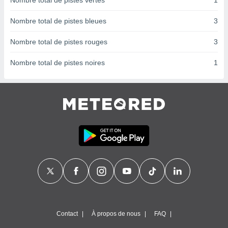
Nombre total de pistes vertes
1
nées
lles sur
Nombre total de pistes bleues
3
d'un
égitime,
Nombre total de pistes rouges
3
vous
vous
Nombre total de pistes noires
1
 Pour ce
ous
etirer
ement
 opposer
ement
nées à
ment en
 sur «
res
» ou
e
que de
kies
ite web.
Contact
À propos de nous
FAQ
t nos