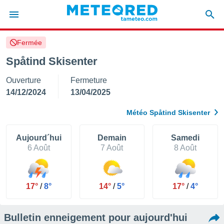
Fermée
e
ntialité
Spåtind Skisenter
enu de
Ouverture
Fermeture
o.com
o.com) a
14/12/2024
13/04/2025
aré par
Météo Spåtind Skisenter
onnels
arantir
té des
Aujourd´hui
Demain
Samedi
ions
6 Août
7 Août
8 Août
. Vous
accéder
e en
 les
17°
/
8°
14°
/
5°
17°
/
4°
s :
Bulletin enneigement pour aujourd'hui
r les