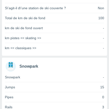
pour
 le
S\’agit-il d\’une station de ski couverte ?
Non
ement
afficher
Total de km de ski de fond
100
licité ou
enu
km de ski de fond ouvert
-
lisé,
e vous
km pistes << skating >>
-
r de la
km << classiques >>
-
 non
lisée.
uvez
Snowpark
ation des
et
Snowpark
-
à notre
 par le
Jumps
15
 cette
ion en
Pipes
0
sur le
«
».
Rails
3