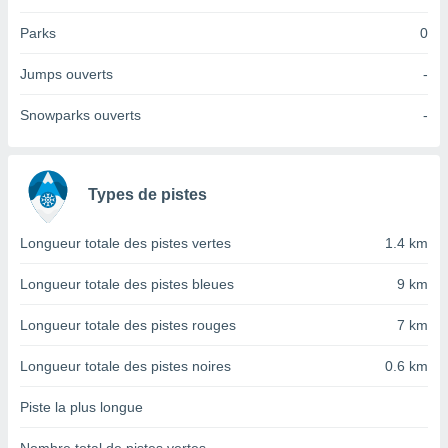
tre
Parks
0
ement,
Jumps ouverts
-
enaires
s des
Snowparks ouverts
-
 des
nts
 ou des
gies
es pour
Types de pistes
 accéder
r des
Longueur totale des pistes vertes
1.4 km
lles
Longueur totale des pistes bleues
9 km
ue votre
r ce site
Longueur totale des pistes rouges
7 km
 IP et
ifiants
Longueur totale des pistes noires
0.6 km
es.
Piste la plus longue
eurs
traiter