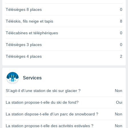
logies
e
Télésièges 8 places
0
s
Téléskis, fils neige et tapis
8
tez pas
ation de
Télécabines et téléphériques
0
, vous
z à
Télésièges 3 places
0
à notre
Télésièges 4 places
2
.com.
 cas,
us
ns que
Services
s
S\’agit-il d\’une station de ski sur glacier ?
Non
ires
urer la
on sur le
La station propose-t-elle du ski de fond?
Oui
 seront
, et que
La station dispose-t-elle d\’un parc de snowboard ?
Non
ies ne
as
La station propose-t-elle des activités estivales ?
Non