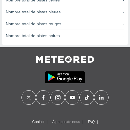
Nombre total de pistes vertes
-
nées
lles sur
Nombre total de pistes bleues
-
d'un
égitime,
Nombre total de pistes rouges
-
vous
vous
Nombre total de pistes noires
-
 Pour ce
ous
etirer
ement
 opposer
ement
nées à
ment en
 sur «
res
» ou
e
que de
kies
ite web.
Contact
À propos de nous
FAQ
t nos