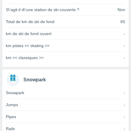
pour
 le
S\’agit-il d\’une station de ski couverte ?
Non
ement
afficher
Total de km de ski de fond
65
licité ou
enu
km de ski de fond ouvert
-
lisé,
e vous
km pistes << skating >>
-
r de la
km << classiques >>
-
 non
lisée.
uvez
Snowpark
ation des
et
Snowpark
-
à notre
 par le
Jumps
-
 cette
ion en
Pipes
-
sur le
«
».
Rails
-