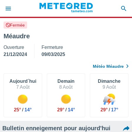
Fermée
e
ntialité
Méaudre
enu de
Ouverture
Fermeture
o.com
o.com) a
21/12/2024
09/03/2025
aré par
Météo Méaudre
onnels
arantir
té des
Aujourd´hui
Demain
Dimanche
ions
7 Août
8 Août
9 Août
. Vous
accéder
e en
 les
25°
/
14°
29°
/
14°
29°
/
17°
s :
Bulletin enneigement pour aujourd'hui
r les