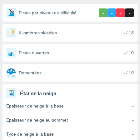
s et
r
Pistes par niveau de difficulté
-
-
-
-
tement
cité
ue
Kilomètres skiables
- / 18
lisée,
ACCEPTER
ur des
ET
ions
CONTINUER
Pistes ouvertes
- / 10
es par le
 cookies
PARAMÈTRES
Remontées
- / 10
gies
es, nous
de
 notre
État de la neige
afin de
r à vous
Épaisseur de neige à la base
-
r
ment des
Epaisseur de neige au sommet
-
 de très
alité.
Tyoe de neige à la base
-
ant sur