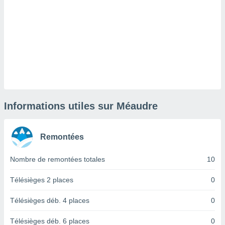
lisé en
 de
. Vous
rouver
ations
re
que de
kies
r votre
ement à
Informations utiles sur Méaudre
ment en
sur le
Remontées
res des
kies
Nombre de remontées totales
10
le au
page de
te web.
Télésièges 2 places
0
MENT,
Télésièges déb. 4 places
0
 les
Télésièges déb. 6 places
0