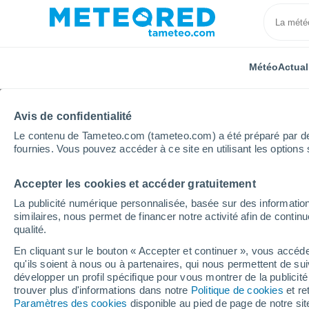
Météo
Actual
Avis de confidentialité
Le contenu de Tameteo.com (tameteo.com) a été préparé par des 
fournies. Vous pouvez accéder à ce site en utilisant les options 
Accepter les cookies et accéder gratuitement
Accueil
Grand Est
Haut-Rhin
Le Markstein
La publicité numérique personnalisée, basée sur des information
similaires, nous permet de financer notre activité afin de conti
Fermée
qualité.
En cliquant sur le bouton « Accepter et continuer », vous accéde
Le Markstein
qu'ils soient à nous ou à partenaires, qui nous permettent de sui
développer un profil spécifique pour vous montrer de la publicit
trouver plus d'informations dans notre
Politique de cookies
et re
Ouverture
Fermeture
Paramètres des cookies
disponible au pied de page de notre si