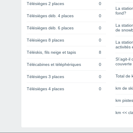
Télésièges 2 places
0
La statio
fond?
Télésièges déb. 4 places
0
La statio
Télésièges déb. 6 places
0
de snowb
Télésièges 8 places
0
La statio
activités 
Téléskis, fils neige et tapis
8
S\’agit-il
couverte
Télécabines et téléphériques
0
Total de 
Télésièges 3 places
0
km de ski
Télésièges 4 places
0
km pistes
km << cl