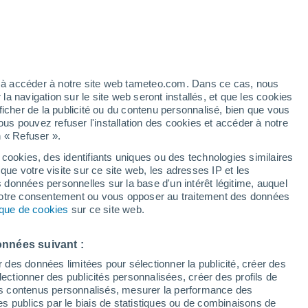
28°
/
16°
25°
/
14°
27°
/
15°
ez à accéder à notre site web tameteo.com. Dans ce cas, nous
 navigation sur le site web seront installés, et que les cookies
ficher de la publicité ou du contenu personnalisé, bien que vous
État de la neige
ous pouvez refuser l'installation des cookies et accéder à notre
n « Refuser ».
Épaisseur de neige à la base
0 cm
 cookies, des identifiants uniques ou des technologies similaires
que votre visite sur ce site web, les adresses IP et les
Epaisseur de neige au sommet
-
s données personnelles sur la base d'un intérêt légitime, auquel
 votre consentement ou vous opposer au traitement des données
tique de cookies
sur ce site web.
Tyoe de neige à la base
-
Tyoe de neige au sommet
-
onnées suivant :
r des données limitées pour sélectionner la publicité, créer des
sélectionner des publicités personnalisées, créer des profils de
 des contenus personnalisés, mesurer la performance des
s publics par le biais de statistiques ou de combinaisons de