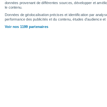
Webcams - Le Markstein
données provenant de différentes sources, développer et amélior
le contenu.
Données de géolocalisation précises et identification par analys
performance des publicités et du contenu, études d’audience e
Voir nos 1199 partenaires
Le Markstein - Piste rouge de la Fédérale
9 Août 2026
Hauteur de neige