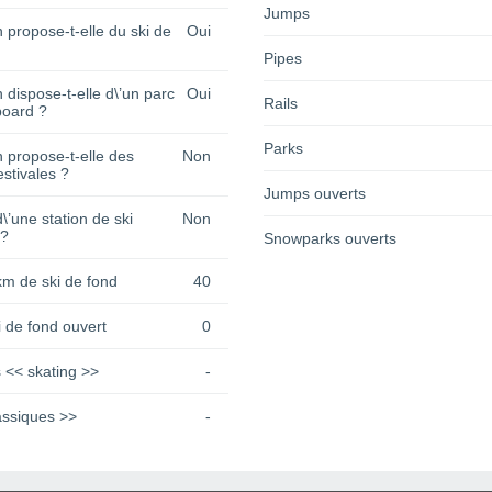
Jumps
n propose-t-elle du ski de
Oui
Pipes
n dispose-t-elle d\’un parc
Oui
Rails
oard ?
Parks
n propose-t-elle des
Non
estivales ?
Jumps ouverts
 d\’une station de ski
Non
 ?
Snowparks ouverts
km de ski de fond
40
 de fond ouvert
0
 << skating >>
-
assiques >>
-