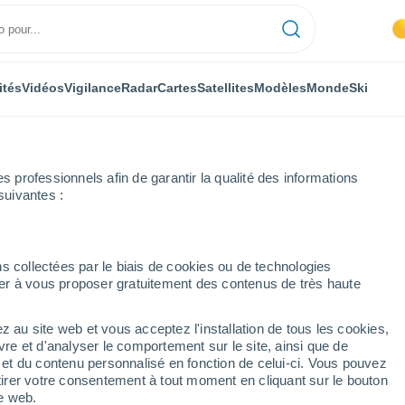
ités
Vidéos
Vigilance
Radar
Cartes
Satellites
Modèles
Monde
Ski
professionnels afin de garantir la qualité des informations
suivantes :
Ski
s collectées par le biais de cookies ou de technologies
nuer à vous proposer gratuitement des contenus de très haute
Météo Le Markstein
z au site web et vous acceptez l'installation de tous les cookies,
vre et d'analyser le comportement sur le site, ainsi que de
Aujourd´hui
Demain
Mercredi
é et du contenu personnalisé en fonction de celui-ci. Vous pouvez
10 Août
11 Août
12 Août
tirer votre consentement à tout moment en cliquant sur le bouton
te web.