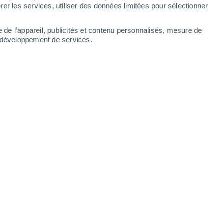
er les services, utiliser des données limitées pour sélectionner
e de l’appareil, publicités et contenu personnalisés, mesure de
t développement de services.
Le Markstein - Secteur du Grand Ballon
Le Markstein - 
9 Août 2026
9 Août 2026