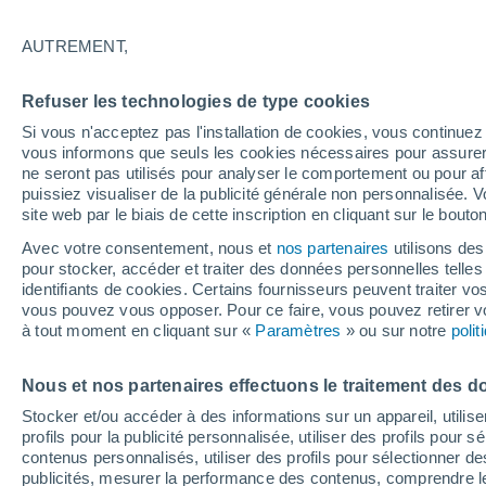
25/12/2026
07/03/2027
Il manque 136 jours
AUTREMENT,
Refuser les technologies de type cookies
Bulletin enneigement pour aujourd'hui
Si vous n'acceptez pas l'installation de cookies, vous continu
vous informons que seuls les cookies nécessaires pour assurer la
ne seront pas utilisés pour analyser le comportement ou pour af
Pistes par niveau de difficulté
4
5
2
3
puissiez visualiser de la publicité générale non personnalisée. V
site web par le biais de cette inscription en cliquant sur le bouto
Avec votre consentement, nous et
nos partenaires
utilisons des
Kilomètres skiables
- / 13
pour stocker, accéder et traiter des données personnelles telles 
identifiants de cookies. Certains fournisseurs peuvent traiter vo
vous pouvez vous opposer. Pour ce faire, vous pouvez retirer
Pistes ouvertes
0 / 14
à tout moment en cliquant sur «
Paramètres
» ou sur notre
poli
Nous et nos partenaires effectuons le traitement des d
Remontées
0 / 8
Stocker et/ou accéder à des informations sur un appareil, utilise
profils pour la publicité personnalisée, utiliser des profils pour 
contenus personnalisés, utiliser des profils pour sélectionner
publicités, mesurer la performance des contenus, comprendre le