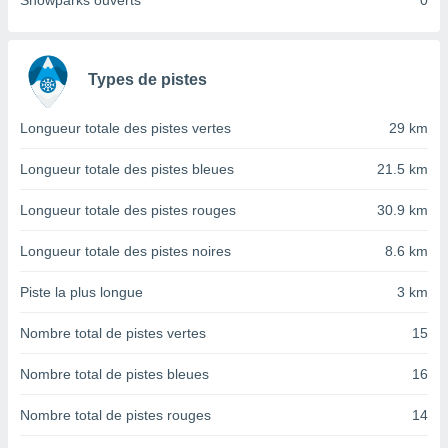
Snowparks ouverts
0
nées
lles sur
d'un
égitime,
Types de pistes
vous
vous
 Pour ce
Longueur totale des pistes vertes
29 km
ous
etirer
Longueur totale des pistes bleues
21.5 km
ement
Longueur totale des pistes rouges
30.9 km
 opposer
ement
Longueur totale des pistes noires
8.6 km
nées à
ment en
Piste la plus longue
3 km
 sur «
res
» ou
Nombre total de pistes vertes
15
e
que de
kies
Nombre total de pistes bleues
16
ite web.
Nombre total de pistes rouges
14
t nos