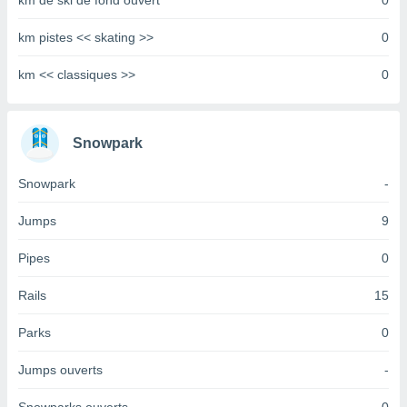
km de ski de fond ouvert
0
tre
km pistes << skating >>
0
ement,
enaires
km << classiques >>
0
s des
 des
nts
 ou des
Snowpark
gies
es pour
Snowpark
-
 accéder
r des
Jumps
9
lles
Pipes
0
ue votre
r ce site
Rails
15
 IP et
ifiants
Parks
0
es.
Jumps ouverts
-
eurs
traiter