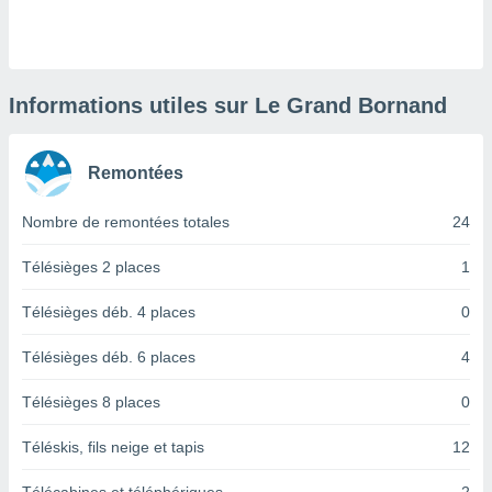
logies
e
s
tez pas
Informations utiles sur Le Grand Bornand
ation de
, vous
z à
Remontées
à notre
Nombre de remontées totales
24
.com.
 cas,
us
Télésièges 2 places
1
ns que
s
Télésièges déb. 4 places
0
ires
Télésièges déb. 6 places
4
urer la
on sur le
Télésièges 8 places
0
 seront
, et que
Téléskis, fils neige et tapis
12
ies ne
as