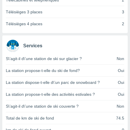
Télécabines et téléphériques
2
pour
 le
ement
Télésièges 3 places
3
afficher
licité ou
Télésièges 4 places
2
enu
lisé,
e vous
Services
r de la
S\’agit-il d\’une station de ski sur glacier ?
Non
 non
lisée.
La station propose-t-elle du ski de fond?
Oui
uvez
La station dispose-t-elle d\’un parc de snowboard ?
Oui
ation des
et
La station propose-t-elle des activités estivales ?
Oui
à notre
 par le
 cette
S\’agit-il d\’une station de ski couverte ?
Non
ion en
sur le
Total de km de ski de fond
74.5
«
».