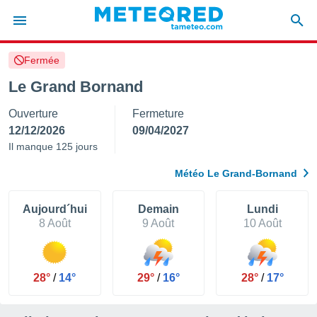
Fermée
e
ntialité
Le Grand Bornand
enu de
Ouverture
Fermeture
o.com
o.com) a
12/12/2026
09/04/2027
aré par
Il manque 125 jours
onnels
Météo Le Grand-Bornand
arantir
té des
ions
Aujourd´hui
Demain
Lundi
. Vous
8 Août
9 Août
10 Août
accéder
e en
 les
28°
/
14°
29°
/
16°
28°
/
17°
s :
r les