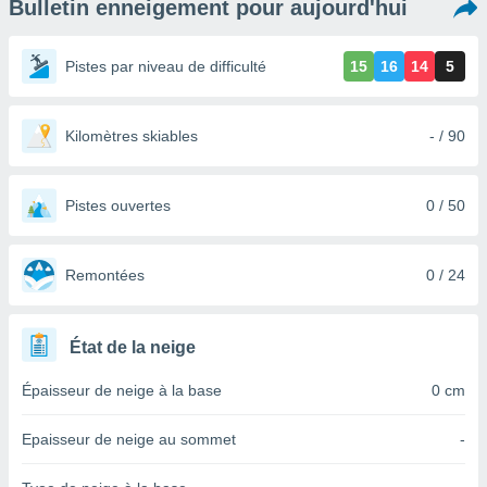
Bulletin enneigement pour aujourd'hui
s et
r
tement
Pistes par niveau de difficulté
15
16
14
5
cité
ue
lisée,
Kilomètres skiables
- / 90
ACCEPTER
ur des
ET
ions
CONTINUER
es par le
Pistes ouvertes
0 / 50
 cookies
PARAMÈTRES
gies
es, nous
Remontées
0 / 24
de
 notre
afin de
État de la neige
r à vous
r
Épaisseur de neige à la base
0 cm
ment des
 de très
Epaisseur de neige au sommet
-
alité.
ant sur