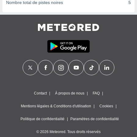
ires
Nombre total de pistes noires
5
ons le
ent des
es
 :
et/ou
 à des
ions sur
eil,
des
limitées
nner la
, créer
ils pour
ité
Contact
À propos de nous
FAQ
lisée,
des
Mentions légales & Conditions d'utilisation
Cookies
our
nner des
és
Politique de confidentialité
Paramètres de confidentialité
lisées,
s profils
© 2026 Meteored. Tous droits réservés
enus