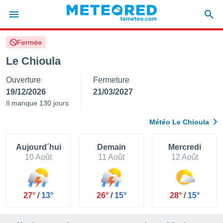
Fermée
e
ntialité
Le Chioula
enu de
Ouverture
Fermeture
o.com
o.com) a
19/12/2026
21/03/2027
aré par
Il manque 130 jours
onnels
Météo Le Chioula
arantir
té des
ions
Aujourd´hui
Demain
Mercredi
. Vous
10 Août
11 Août
12 Août
accéder
e en
 les
27°
/
13°
26°
/
15°
28°
/
15°
s :
r les