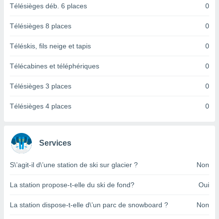
logies
Télésièges déb. 6 places
0
e
s
Télésièges 8 places
0
tez pas
Téléskis, fils neige et tapis
0
ation de
, vous
Télécabines et téléphériques
0
z à
à notre
Télésièges 3 places
0
.com.
Télésièges 4 places
0
 cas,
us
ns que
s
Services
ires
urer la
S\’agit-il d\’une station de ski sur glacier ?
Non
on sur le
 seront
La station propose-t-elle du ski de fond?
Oui
, et que
ies ne
La station dispose-t-elle d\’un parc de snowboard ?
Non
as