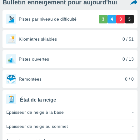
Bulletin enneigement pour aujourd'hui
s et
r
tement
Pistes par niveau de difficulté
3
4
3
3
cité
ue
lisée,
Kilomètres skiables
0 / 51
ACCEPTER
ur des
ET
ions
CONTINUER
es par le
Pistes ouvertes
0 / 13
 cookies
PARAMÈTRES
gies
es, nous
Remontées
0 / 0
de
 notre
afin de
État de la neige
r à vous
r
Épaisseur de neige à la base
-
ment des
 de très
Epaisseur de neige au sommet
-
alité.
ant sur