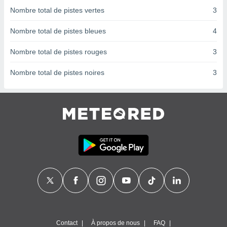
nées
Nombre total de pistes vertes
3
lles sur
d'un
Nombre total de pistes bleues
4
égitime,
vous
Nombre total de pistes rouges
3
vous
 Pour ce
Nombre total de pistes noires
3
ous
etirer
ement
 opposer
ement
nées à
ment en
 sur «
res
» ou
e
que de
kies
ite web.
t nos
Contact
À propos de nous
FAQ