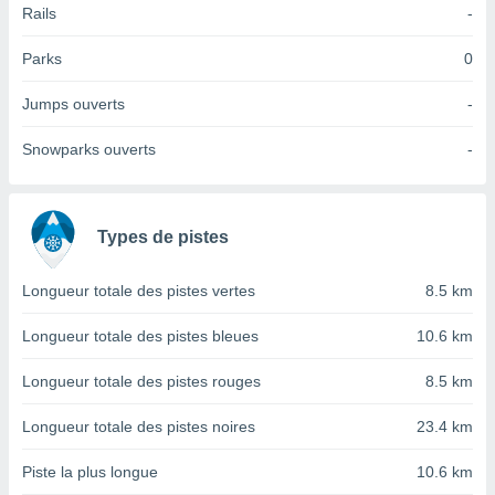
Rails
-
tre
ement,
Parks
0
enaires
Jumps ouverts
-
s des
 des
Snowparks ouverts
-
nts
 ou des
gies
es pour
 accéder
Types de pistes
r des
Longueur totale des pistes vertes
8.5 km
lles
ue votre
Longueur totale des pistes bleues
10.6 km
r ce site
Longueur totale des pistes rouges
8.5 km
 IP et
ifiants
es.
Longueur totale des pistes noires
23.4 km
eurs
Piste la plus longue
10.6 km
traiter