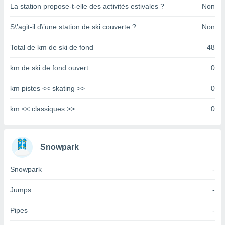
pour
La station propose-t-elle des activités estivales ?
Non
 le
ement
S\’agit-il d\’une station de ski couverte ?
Non
afficher
licité ou
Total de km de ski de fond
48
enu
lisé,
km de ski de fond ouvert
0
e vous
r de la
km pistes << skating >>
0
 non
km << classiques >>
0
lisée.
uvez
ation des
Snowpark
et
à notre
Snowpark
-
 par le
 cette
Jumps
-
ion en
sur le
Pipes
-
«
».