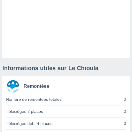
lisé en
 de
. Vous
rouver
ations
re
que de
kies
r votre
ement à
ment en
Informations utiles sur Le Chioula
sur le
res des
Remontées
kies
le au
Nombre de remontées totales
0
page de
te web.
Télésièges 2 places
0
MENT,
Télésièges déb. 4 places
0
 les