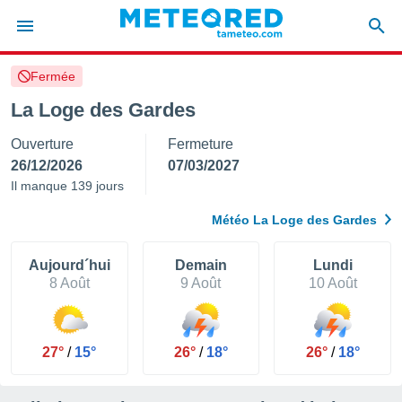
Fermée
e
ntialité
La Loge des Gardes
enu de
Ouverture
Fermeture
o.com
o.com) a
26/12/2026
07/03/2027
aré par
Il manque 139 jours
onnels
Météo La Loge des Gardes
arantir
té des
ions
Aujourd´hui
Demain
Lundi
. Vous
8 Août
9 Août
10 Août
accéder
e en
 les
27°
/
15°
26°
/
18°
26°
/
18°
s :
r les