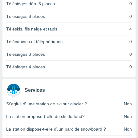
logies
Télésièges déb. 6 places
0
e
s
Télésièges 8 places
0
tez pas
Téléskis, fils neige et tapis
4
ation de
, vous
Télécabines et téléphériques
0
z à
à notre
Télésièges 3 places
0
.com.
Télésièges 4 places
0
 cas,
us
ns que
s
Services
ires
urer la
S\’agit-il d\’une station de ski sur glacier ?
Non
on sur le
 seront
La station propose-t-elle du ski de fond?
Non
, et que
ies ne
La station dispose-t-elle d\’un parc de snowboard ?
Non
as