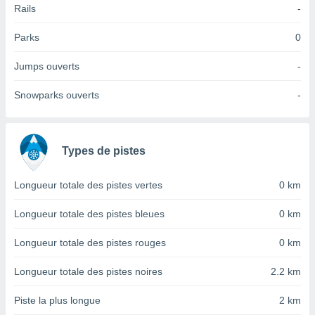
Rails
-
tre
ement,
Parks
0
enaires
Jumps ouverts
-
s des
 des
Snowparks ouverts
-
nts
 ou des
gies
es pour
 accéder
Types de pistes
r des
Longueur totale des pistes vertes
0 km
lles
ue votre
Longueur totale des pistes bleues
0 km
r ce site
Longueur totale des pistes rouges
0 km
 IP et
ifiants
es.
Longueur totale des pistes noires
2.2 km
eurs
Piste la plus longue
2 km
traiter