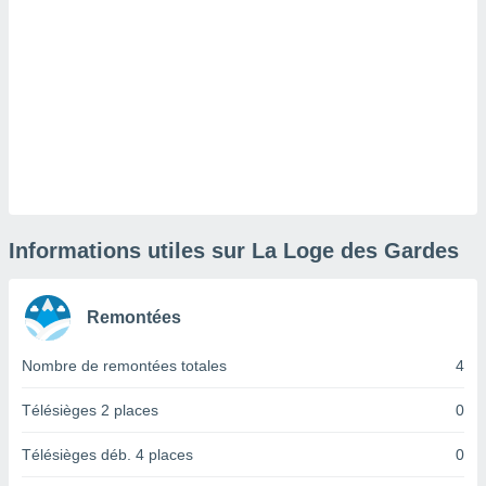
lisé en
 de
. Vous
rouver
ations
re
que de
kies
r votre
ement à
ment en
Informations utiles sur La Loge des Gardes
sur le
res des
Remontées
kies
le au
Nombre de remontées totales
4
page de
te web.
Télésièges 2 places
0
MENT,
Télésièges déb. 4 places
0
 les