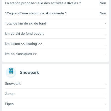
pour
La station propose-t-elle des activités estivales ?
Non
 le
ement
S\’agit-il d\’une station de ski couverte ?
Non
afficher
licité ou
Total de km de ski de fond
-
enu
lisé,
km de ski de fond ouvert
-
e vous
r de la
km pistes << skating >>
-
 non
km << classiques >>
-
lisée.
uvez
ation des
Snowpark
et
à notre
Snowpark
-
 par le
 cette
Jumps
-
ion en
sur le
Pipes
-
«
».