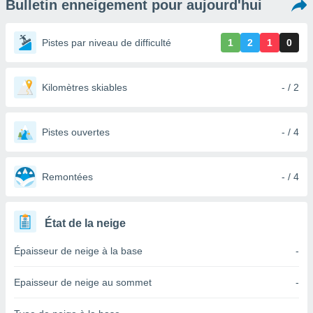
Bulletin enneigement pour aujourd'hui
s et
r
tement
Pistes par niveau de difficulté
1
2
1
0
cité
ue
lisée,
Kilomètres skiables
- / 2
ACCEPTER
ur des
ET
ions
CONTINUER
es par le
Pistes ouvertes
- / 4
 cookies
PARAMÈTRES
gies
es, nous
Remontées
- / 4
de
 notre
afin de
État de la neige
r à vous
r
Épaisseur de neige à la base
-
ment des
 de très
Epaisseur de neige au sommet
-
alité.
ant sur