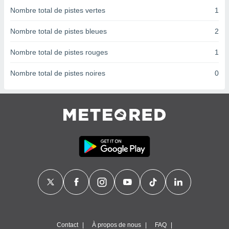
nées
Nombre total de pistes vertes
1
lles sur
d'un
Nombre total de pistes bleues
2
égitime,
vous
Nombre total de pistes rouges
1
vous
 Pour ce
Nombre total de pistes noires
0
ous
etirer
ement
 opposer
ement
nées à
ment en
 sur «
res
» ou
e
que de
kies
ite web.
t nos
Contact
À propos de nous
FAQ