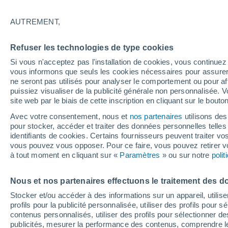
05/12/2026
11/04/2027
Il manque 118 jours
AUTREMENT,
Refuser les technologies de type cookies
Bulletin enneigement pour aujourd'hui
Si vous n'acceptez pas l'installation de cookies, vous continu
vous informons que seuls les cookies nécessaires pour assurer la
ne seront pas utilisés pour analyser le comportement ou pour af
Pistes par niveau de difficulté
6
14
20
3
puissiez visualiser de la publicité générale non personnalisée. V
site web par le biais de cette inscription en cliquant sur le bouto
Avec votre consentement, nous et
nos partenaires
utilisons des
Kilomètres skiables
0 / 100
pour stocker, accéder et traiter des données personnelles telles 
identifiants de cookies. Certains fournisseurs peuvent traiter vo
vous pouvez vous opposer. Pour ce faire, vous pouvez retirer
Pistes ouvertes
0 / 43
à tout moment en cliquant sur «
Paramètres
» ou sur notre
poli
Nous et nos partenaires effectuons le traitement des d
Remontées
0 / 22
Stocker et/ou accéder à des informations sur un appareil, utilise
profils pour la publicité personnalisée, utiliser des profils pour 
contenus personnalisés, utiliser des profils pour sélectionner
publicités, mesurer la performance des contenus, comprendre le