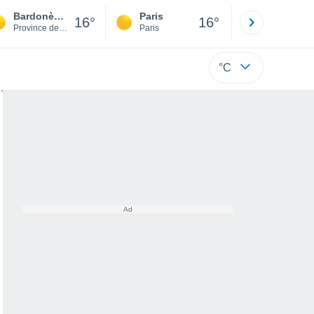
Bardonèche
Paris
Montpelli
16°
16°
Province de Turin
Paris
Hérault
°C