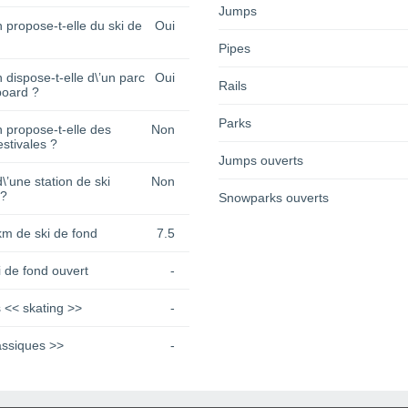
Jumps
n propose-t-elle du ski de
Oui
Pipes
n dispose-t-elle d\’un parc
Oui
Rails
oard ?
Parks
n propose-t-elle des
Non
estivales ?
Jumps ouverts
 d\’une station de ski
Non
 ?
Snowparks ouverts
km de ski de fond
7.5
 de fond ouvert
-
 << skating >>
-
assiques >>
-