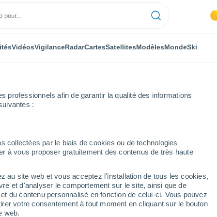
ités
Vidéos
Vigilance
Radar
Cartes
Satellites
Modèles
Monde
Ski
professionnels afin de garantir la qualité des informations
suivantes :
hia
Ski
s collectées par le biais de cookies ou de technologies
nuer à vous proposer gratuitement des contenus de très haute
Météo Bardonecchia (Verbano-Cusio-Ossola)
z au site web et vous acceptez l'installation de tous les cookies,
vre et d'analyser le comportement sur le site, ainsi que de
Aujourd´hui
Demain
Lundi
é et du contenu personnalisé en fonction de celui-ci. Vous pouvez
8 Août
9 Août
10 Août
tirer votre consentement à tout moment en cliquant sur le bouton
te web.