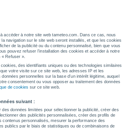
30°
/
12°
30°
/
13°
28°
/
14°
ez à accéder à notre site web tameteo.com. Dans ce cas, nous
 navigation sur le site web seront installés, et que les cookies
ficher de la publicité ou du contenu personnalisé, bien que vous
État de la neige
ous pouvez refuser l'installation des cookies et accéder à notre
n « Refuser ».
Épaisseur de neige à la base
0 cm
 cookies, des identifiants uniques ou des technologies similaires
que votre visite sur ce site web, les adresses IP et les
Epaisseur de neige au sommet
-
s données personnelles sur la base d'un intérêt légitime, auquel
 votre consentement ou vous opposer au traitement des données
tique de cookies
sur ce site web.
Tyoe de neige à la base
-
Tyoe de neige au sommet
-
onnées suivant :
r des données limitées pour sélectionner la publicité, créer des
sélectionner des publicités personnalisées, créer des profils de
 des contenus personnalisés, mesurer la performance des
s publics par le biais de statistiques ou de combinaisons de