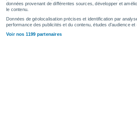
Webcams - Bardonecchia
données provenant de différentes sources, développer et amélior
le contenu.
Données de géolocalisation précises et identification par analys
performance des publicités et du contenu, études d’audience e
Voir nos 1199 partenaires
Bardonecchia Plan del Sole
6 Juin 2025
Hauteur de neige