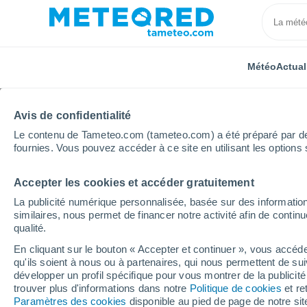
Météo
Actual
Avis de confidentialité
Le contenu de Tameteo.com (tameteo.com) a été préparé par des 
fournies. Vous pouvez accéder à ce site en utilisant les options 
Accepter les cookies et accéder gratuitement
Accueil
Italie
Verbano-Cusio-Ossola
Bardonecc
La publicité numérique personnalisée, basée sur des information
similaires, nous permet de financer notre activité afin de conti
Fermée
qualité.
En cliquant sur le bouton « Accepter et continuer », vous accéde
Bardonecchia
qu'ils soient à nous ou à partenaires, qui nous permettent de sui
développer un profil spécifique pour vous montrer de la publicit
trouver plus d'informations dans notre
Politique de cookies
et re
Ouverture
Fermeture
Paramètres des cookies
disponible au pied de page de notre si