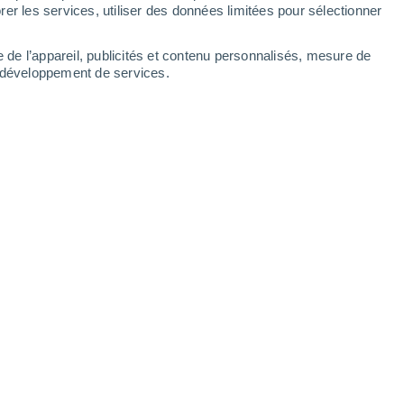
er les services, utiliser des données limitées pour sélectionner
e de l’appareil, publicités et contenu personnalisés, mesure de
t développement de services.
Bardonecchia Melezet - Chesal
6 Juin 2025