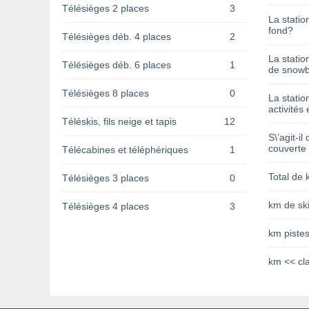
Télésièges 2 places
3
La statio
fond?
Télésièges déb. 4 places
2
La statio
Télésièges déb. 6 places
1
de snowb
Télésièges 8 places
0
La statio
activités 
Téléskis, fils neige et tapis
12
S\’agit-il
couverte
Télécabines et téléphériques
1
Total de 
Télésièges 3 places
0
km de ski
Télésièges 4 places
3
km pistes
km << cl