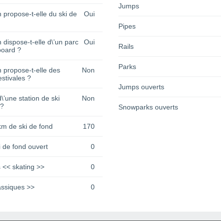
Jumps
n propose-t-elle du ski de
Oui
Pipes
n dispose-t-elle d\’un parc
Oui
Rails
oard ?
Parks
n propose-t-elle des
Non
estivales ?
Jumps ouverts
 d\’une station de ski
Non
 ?
Snowparks ouverts
km de ski de fond
170
 de fond ouvert
0
 << skating >>
0
assiques >>
0