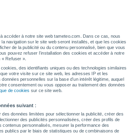
32°
/
14°
32°
/
16°
30°
/
15°
ez à accéder à notre site web tameteo.com. Dans ce cas, nous
 navigation sur le site web seront installés, et que les cookies
ficher de la publicité ou du contenu personnalisé, bien que vous
État de la neige
ous pouvez refuser l'installation des cookies et accéder à notre
n « Refuser ».
Épaisseur de neige à la base
-
 cookies, des identifiants uniques ou des technologies similaires
que votre visite sur ce site web, les adresses IP et les
Epaisseur de neige au sommet
-
s données personnelles sur la base d'un intérêt légitime, auquel
 votre consentement ou vous opposer au traitement des données
tique de cookies
sur ce site web.
Tyoe de neige à la base
-
Tyoe de neige au sommet
-
onnées suivant :
r des données limitées pour sélectionner la publicité, créer des
sélectionner des publicités personnalisées, créer des profils de
 des contenus personnalisés, mesurer la performance des
s publics par le biais de statistiques ou de combinaisons de