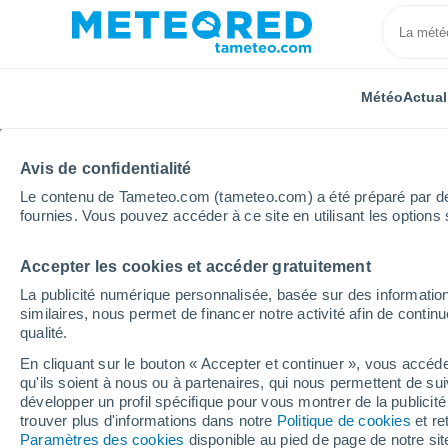
Météo
Actual
Avis de confidentialité
Le contenu de Tameteo.com (tameteo.com) a été préparé par des 
fournies. Vous pouvez accéder à ce site en utilisant les options 
Accepter les cookies et accéder gratuitement
Accueil
États-Unis
Californie
Sugar Bowl Resort
La publicité numérique personnalisée, basée sur des information
similaires, nous permet de financer notre activité afin de conti
Fermée
qualité.
En cliquant sur le bouton « Accepter et continuer », vous accéde
Sugar Bowl Resort
qu'ils soient à nous ou à partenaires, qui nous permettent de sui
développer un profil spécifique pour vous montrer de la publicit
trouver plus d'informations dans notre
Politique de cookies
et re
Ouverture
Fermeture
Paramètres des cookies
disponible au pied de page de notre si