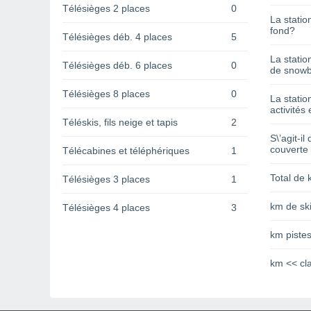
Télésièges 2 places
0
La statio
fond?
Télésièges déb. 4 places
5
La statio
Télésièges déb. 6 places
0
de snowb
Télésièges 8 places
0
La statio
activités 
Téléskis, fils neige et tapis
2
S\’agit-il
couverte
Télécabines et téléphériques
1
Total de 
Télésièges 3 places
1
km de ski
Télésièges 4 places
3
km pistes
km << cl