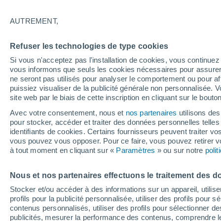
04/12/2026
11/04/2027
Il manque 118 jours
AUTREMENT,
Refuser les technologies de type cookies
Bulletin enneigement pour aujourd'hui
Si vous n'acceptez pas l'installation de cookies, vous continu
vous informons que seuls les cookies nécessaires pour assurer la
ne seront pas utilisés pour analyser le comportement ou pour af
Pistes par niveau de difficulté
16
43
33
13
puissiez visualiser de la publicité générale non personnalisée. V
site web par le biais de cette inscription en cliquant sur le bouto
Avec votre consentement, nous et
nos partenaires
utilisons des
Kilomètres skiables
0 / 0
pour stocker, accéder et traiter des données personnelles telles 
identifiants de cookies. Certains fournisseurs peuvent traiter vo
vous pouvez vous opposer. Pour ce faire, vous pouvez retirer
Pistes ouvertes
0 / 105
à tout moment en cliquant sur «
Paramètres
» ou sur notre
poli
Nous et nos partenaires effectuons le traitement des d
Remontées
0 / 12
Stocker et/ou accéder à des informations sur un appareil, utilise
profils pour la publicité personnalisée, utiliser des profils pour 
contenus personnalisés, utiliser des profils pour sélectionner
publicités, mesurer la performance des contenus, comprendre le