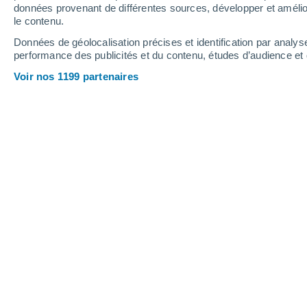
Webcams - Sugar Bowl Resort
données provenant de différentes sources, développer et amélior
le contenu.
Données de géolocalisation précises et identification par analys
performance des publicités et du contenu, études d’audience e
Voir nos 1199 partenaires
Mid Mountain Lodge
6 Août 2026
Hauteur de neige