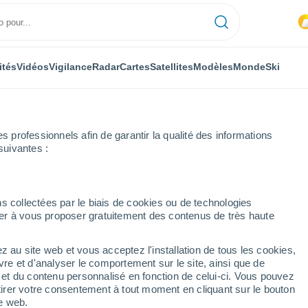
ités
Vidéos
Vigilance
Radar
Cartes
Satellites
Modèles
Monde
Ski
professionnels afin de garantir la qualité des informations
suivantes :
Ski
s collectées par le biais de cookies ou de technologies
nuer à vous proposer gratuitement des contenus de très haute
Météo Sugar Bowl Resort - CA
z au site web et vous acceptez l'installation de tous les cookies,
vre et d'analyser le comportement sur le site, ainsi que de
Aujourd´hui
Demain
Dimanche
é et du contenu personnalisé en fonction de celui-ci. Vous pouvez
7 Août
8 Août
9 Août
tirer votre consentement à tout moment en cliquant sur le bouton
te web.