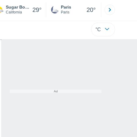
Sugar Bowl Resort
Paris
Montpelli
29°
20°
California
Paris
Hérault
°C