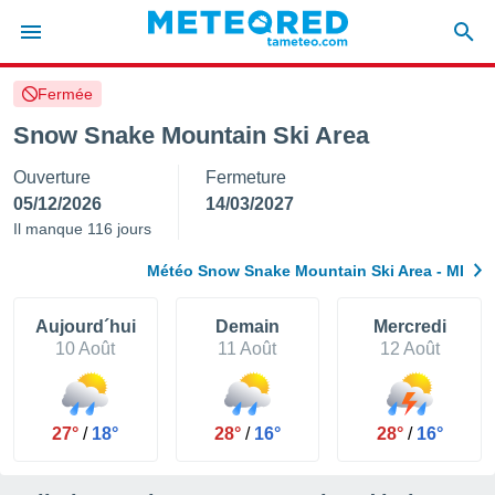
Fermée
e
ntialité
Snow Snake Mountain Ski Area
enu de
Ouverture
Fermeture
o.com
o.com) a
05/12/2026
14/03/2027
aré par
Il manque 116 jours
onnels
Météo Snow Snake Mountain Ski Area - MI
arantir
té des
ions
Aujourd´hui
Demain
Mercredi
. Vous
10 Août
11 Août
12 Août
accéder
e en
 les
27°
/
18°
28°
/
16°
28°
/
16°
s :
r les