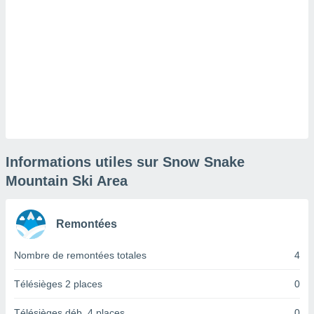
lisé en
 de
. Vous
rouver
ations
re
que de
kies
r votre
ement à
ment en
Informations utiles sur Snow Snake
sur le
Mountain Ski Area
res des
kies
le au
Remontées
page de
te web.
Nombre de remontées totales
4
MENT,
Télésièges 2 places
0
 les
Télésièges déb. 4 places
0