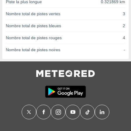
Piste la plus longue
0.321869 km
nées
lles sur
Nombre total de pistes vertes
3
d'un
égitime,
vous
Nombre total de pistes bleues
2
vous
 Pour ce
Nombre total de pistes rouges
4
ous
etirer
Nombre total de pistes noires
-
ement
 opposer
ement
nées à
ment en
 sur «
res
» ou
e
que de
kies
ite web.
t nos