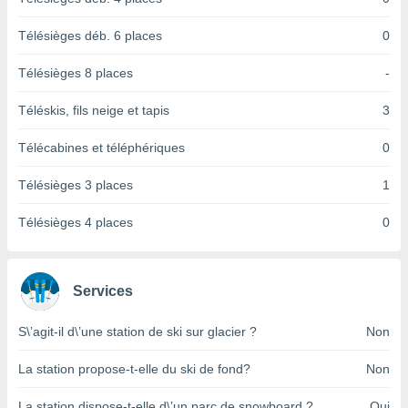
logies
e
Télésièges déb. 6 places
0
s
Télésièges 8 places
-
tez pas
ation de
Téléskis, fils neige et tapis
3
, vous
z à
Télécabines et téléphériques
0
à notre
Télésièges 3 places
1
.com.
 cas,
us
Télésièges 4 places
0
ns que
s
ires
Services
urer la
on sur le
S\’agit-il d\’une station de ski sur glacier ?
Non
 seront
, et que
La station propose-t-elle du ski de fond?
Non
ies ne
as
La station dispose-t-elle d\’un parc de snowboard ?
Oui