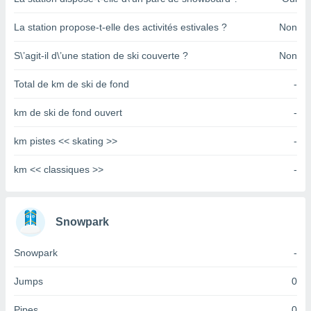
pour
 le
La station propose-t-elle des activités estivales ?
Non
ement
afficher
licité ou
S\’agit-il d\’une station de ski couverte ?
Non
enu
lisé,
Total de km de ski de fond
-
e vous
km de ski de fond ouvert
-
r de la
km pistes << skating >>
-
 non
lisée.
km << classiques >>
-
uvez
ation des
et
Snowpark
à notre
 par le
 cette
Snowpark
-
ion en
sur le
Jumps
0
«
».
Pipes
0