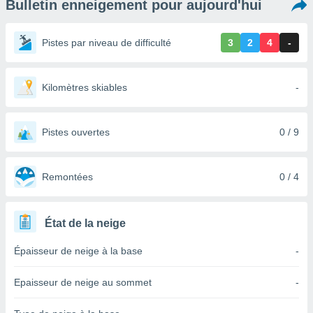
Bulletin enneigement pour aujourd'hui
s et
r
tement
Pistes par niveau de difficulté
3
2
4
-
cité
ue
lisée,
Kilomètres skiables
-
ACCEPTER
ur des
ET
ions
CONTINUER
es par le
Pistes ouvertes
0 / 9
 cookies
PARAMÈTRES
gies
es, nous
Remontées
0 / 4
de
 notre
afin de
État de la neige
r à vous
r
Épaisseur de neige à la base
-
ment des
 de très
Epaisseur de neige au sommet
-
alité.
ant sur