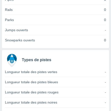
tre
Rails
0
ement,
enaires
Parks
0
s des
 des
Jumps ouverts
-
nts
 ou des
Snowparks ouverts
0
gies
es pour
 accéder
r des
Types de pistes
lles
ue votre
Longueur totale des pistes vertes
-
r ce site
Longueur totale des pistes bleues
-
 IP et
ifiants
Longueur totale des pistes rouges
-
es.
Longueur totale des pistes noires
-
eurs
traiter