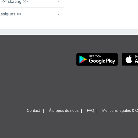
 << skating >>
-
assiques >>
-
Contact
À propos de nous
FAQ
Mentions légales & Co