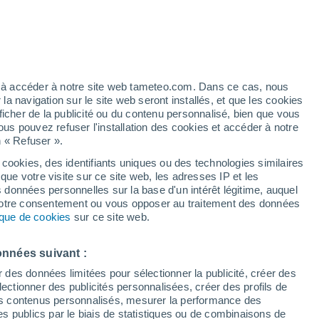
24°
/
10°
24°
/
7°
24°
/
10°
ez à accéder à notre site web tameteo.com. Dans ce cas, nous
 navigation sur le site web seront installés, et que les cookies
ficher de la publicité ou du contenu personnalisé, bien que vous
État de la neige
ous pouvez refuser l'installation des cookies et accéder à notre
n « Refuser ».
Épaisseur de neige à la base
-
 cookies, des identifiants uniques ou des technologies similaires
que votre visite sur ce site web, les adresses IP et les
Epaisseur de neige au sommet
-
s données personnelles sur la base d'un intérêt légitime, auquel
 votre consentement ou vous opposer au traitement des données
tique de cookies
sur ce site web.
Tyoe de neige à la base
-
Tyoe de neige au sommet
-
onnées suivant :
r des données limitées pour sélectionner la publicité, créer des
sélectionner des publicités personnalisées, créer des profils de
 des contenus personnalisés, mesurer la performance des
s publics par le biais de statistiques ou de combinaisons de