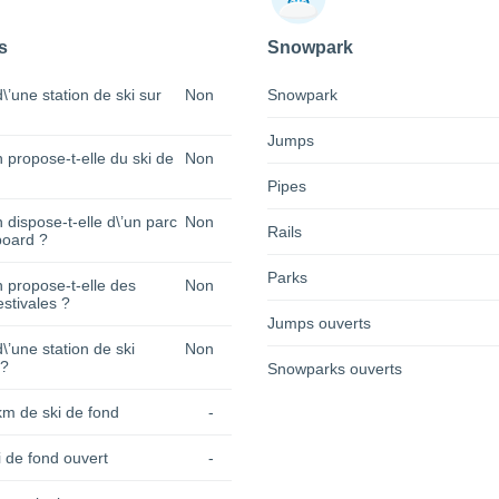
s
Snowpark
 d\’une station de ski sur
Non
Snowpark
Jumps
n propose-t-elle du ski de
Non
Pipes
n dispose-t-elle d\’un parc
Non
Rails
oard ?
Parks
n propose-t-elle des
Non
estivales ?
Jumps ouverts
 d\’une station de ski
Non
 ?
Snowparks ouverts
km de ski de fond
-
 de fond ouvert
-