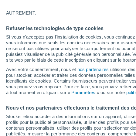
18/12/2026
28/03/2027
Il manque 132 jours
AUTREMENT,
Refuser les technologies de type cookies
Bulletin enneigement pour aujourd'hui
Si vous n'acceptez pas l'installation de cookies, vous continu
vous informons que seuls les cookies nécessaires pour assurer la
ne seront pas utilisés pour analyser le comportement ou pour af
Pistes par niveau de difficulté
0
0
0
69
puissiez visualiser de la publicité générale non personnalisée. V
site web par le biais de cette inscription en cliquant sur le bouto
Avec votre consentement, nous et
nos partenaires
utilisons des
Kilomètres skiables
- / 1
pour stocker, accéder et traiter des données personnelles telles 
identifiants de cookies. Certains fournisseurs peuvent traiter vo
vous pouvez vous opposer. Pour ce faire, vous pouvez retirer
Pistes ouvertes
0 / 69
à tout moment en cliquant sur «
Paramètres
» ou sur notre
poli
Nous et nos partenaires effectuons le traitement des d
Remontées
0 / 1
Stocker et/ou accéder à des informations sur un appareil, utilise
profils pour la publicité personnalisée, utiliser des profils pour 
contenus personnalisés, utiliser des profils pour sélectionner
publicités, mesurer la performance des contenus, comprendre le