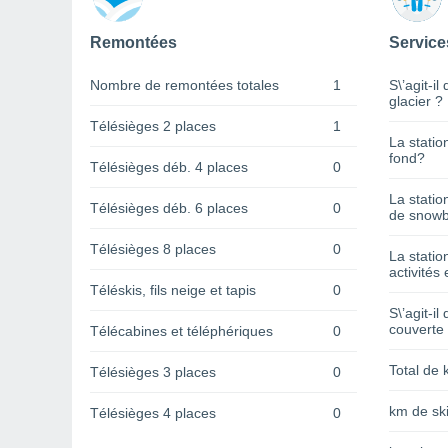
Remontées
Service
Nombre de remontées totales
1
S\’agit-il
glacier ?
Télésièges 2 places
1
La statio
fond?
Télésièges déb. 4 places
0
La statio
Télésièges déb. 6 places
0
de snowb
Télésièges 8 places
0
La statio
activités 
Téléskis, fils neige et tapis
0
S\’agit-il
couverte
Télécabines et téléphériques
0
Total de 
Télésièges 3 places
0
km de ski
Télésièges 4 places
0