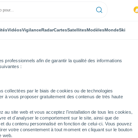
ités
Vidéos
Vigilance
Radar
Cartes
Satellites
Modèles
Monde
Ski
professionnels afin de garantir la qualité des informations
suivantes :
tain
Ski
s collectées par le biais de cookies ou de technologies
nuer à vous proposer gratuitement des contenus de très haute
Météo Silverton Mountain - TX
z au site web et vous acceptez l'installation de tous les cookies,
vre et d'analyser le comportement sur le site, ainsi que de
Aujourd´hui
Demain
Dimanche
é et du contenu personnalisé en fonction de celui-ci. Vous pouvez
7 Août
8 Août
9 Août
tirer votre consentement à tout moment en cliquant sur le bouton
te web.