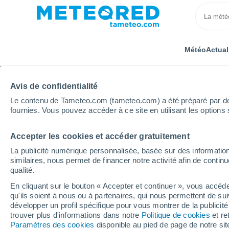
Météo
Actual
Avis de confidentialité
Le contenu de Tameteo.com (tameteo.com) a été préparé par des 
fournies. Vous pouvez accéder à ce site en utilisant les options 
Accepter les cookies et accéder gratuitement
Accueil
États-Unis
État du Texas
Silverton Moun
La publicité numérique personnalisée, basée sur des information
similaires, nous permet de financer notre activité afin de conti
Fermée
qualité.
En cliquant sur le bouton « Accepter et continuer », vous accéde
Silverton Mountain
qu'ils soient à nous ou à partenaires, qui nous permettent de sui
développer un profil spécifique pour vous montrer de la publicit
trouver plus d'informations dans notre
Politique de cookies
et re
Ouverture
Fermeture
Paramètres des cookies
disponible au pied de page de notre si