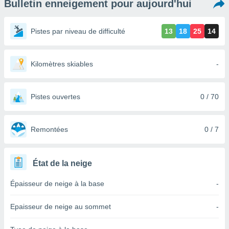
Bulletin enneigement pour aujourd'hui
s et
r
tement
Pistes par niveau de difficulté
13
18
25
14
cité
ue
lisée,
Kilomètres skiables
-
ACCEPTER
ur des
ET
ions
CONTINUER
es par le
Pistes ouvertes
0 / 70
 cookies
PARAMÈTRES
gies
es, nous
Remontées
0 / 7
de
 notre
afin de
État de la neige
r à vous
r
Épaisseur de neige à la base
-
ment des
 de très
Epaisseur de neige au sommet
-
alité.
ant sur