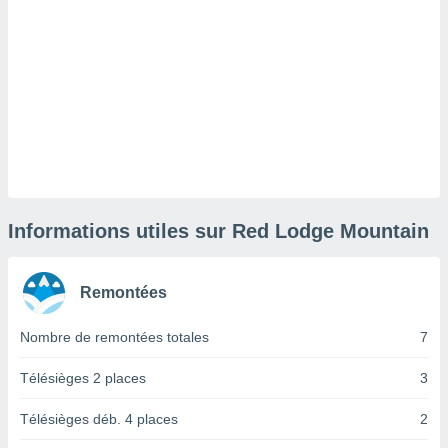
lisé en
 de
. Vous
rouver
ations
re
que de
kies
r votre
ement à
ment en
Informations utiles sur Red Lodge Mountain
sur le
res des
Remontées
kies
le au
Nombre de remontées totales
7
page de
te web.
Télésièges 2 places
3
MENT,
Télésièges déb. 4 places
2
 les