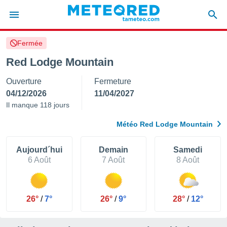
Fermée
e
ntialité
Red Lodge Mountain
enu de
Ouverture
Fermeture
o.com
o.com) a
04/12/2026
11/04/2027
aré par
Il manque 118 jours
onnels
Météo Red Lodge Mountain
arantir
té des
ions
Aujourd´hui
Demain
Samedi
. Vous
6 Août
7 Août
8 Août
accéder
e en
 les
26°
/
7°
26°
/
9°
28°
/
12°
s :
r les