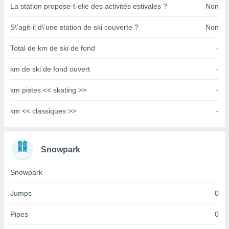
pour
La station propose-t-elle des activités estivales ?
Non
 le
ement
S\’agit-il d\’une station de ski couverte ?
Non
afficher
licité ou
Total de km de ski de fond
-
enu
lisé,
km de ski de fond ouvert
-
e vous
r de la
km pistes << skating >>
-
 non
km << classiques >>
-
lisée.
uvez
ation des
Snowpark
et
à notre
Snowpark
-
 par le
 cette
Jumps
0
ion en
sur le
Pipes
0
«
».