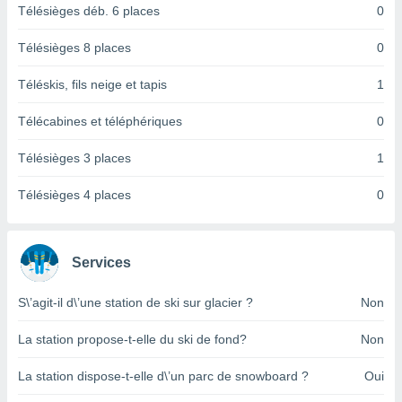
logies
Télésièges déb. 6 places
0
e
s
Télésièges 8 places
0
tez pas
Téléskis, fils neige et tapis
1
ation de
, vous
Télécabines et téléphériques
0
z à
à notre
Télésièges 3 places
1
.com.
Télésièges 4 places
0
 cas,
us
ns que
s
Services
ires
urer la
S\’agit-il d\’une station de ski sur glacier ?
Non
on sur le
 seront
La station propose-t-elle du ski de fond?
Non
, et que
ies ne
La station dispose-t-elle d\’un parc de snowboard ?
Oui
as