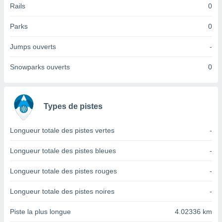
Rails
0
tre
ement,
Parks
0
enaires
Jumps ouverts
-
s des
 des
Snowparks ouverts
0
nts
 ou des
gies
es pour
 accéder
Types de pistes
r des
Longueur totale des pistes vertes
-
lles
ue votre
Longueur totale des pistes bleues
-
r ce site
Longueur totale des pistes rouges
-
 IP et
ifiants
es.
Longueur totale des pistes noires
-
eurs
Piste la plus longue
4.02336 km
traiter