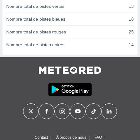
nées
Nombre total de pistes vertes
13
lles sur
d'un
Nombre total de pistes bleues
18
égitime,
vous
Nombre total de pistes rouges
25
vous
 Pour ce
Nombre total de pistes noires
14
ous
etirer
ement
 opposer
ement
nées à
ment en
 sur «
res
» ou
e
que de
kies
ite web.
t nos
Contact
À propos de nous
FAQ