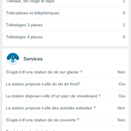
pour
Téléskis, fils neige et tapis
1
 le
ement
Télécabines et téléphériques
0
afficher
licité ou
Télésièges 3 places
1
enu
lisé,
Télésièges 4 places
0
e vous
r de la
Services
 non
lisée.
S\’agit-il d\’une station de ski sur glacier ?
Non
uvez
La station propose-t-elle du ski de fond?
Oui
ation des
et
à notre
La station dispose-t-elle d\’un parc de snowboard ?
Oui
 par le
 cette
La station propose-t-elle des activités estivales ?
Non
ion en
sur le
S\’agit-il d\’une station de ski couverte ?
Non
«
».