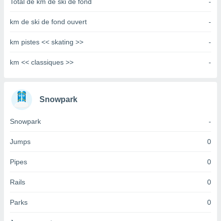
Total de km de ski de fond
-
tre
ement,
km de ski de fond ouvert
-
enaires
km pistes << skating >>
-
s des
 des
km << classiques >>
-
nts
 ou des
gies
es pour
Snowpark
 accéder
r des
Snowpark
-
lles
Jumps
0
ue votre
r ce site
Pipes
0
 IP et
ifiants
Rails
0
es.
Parks
0
eurs
traiter