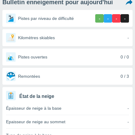
Bulletin enneigement pour aujourd'hui
s et
r
tement
Pistes par niveau de difficulté
-
-
-
-
cité
ue
lisée,
Kilomètres skiables
-
ACCEPTER
ur des
ET
ions
CONTINUER
es par le
Pistes ouvertes
0 / 0
 cookies
PARAMÈTRES
gies
es, nous
Remontées
0 / 3
de
 notre
afin de
État de la neige
r à vous
r
Épaisseur de neige à la base
-
ment des
 de très
Epaisseur de neige au sommet
-
alité.
ant sur