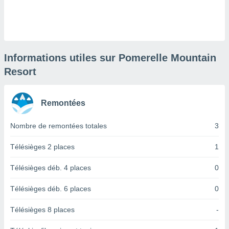
logies
e
s
tez pas
ation de
Informations utiles sur Pomerelle Mountain
, vous
Resort
z à
à notre
Remontées
.com.
 cas,
us
Nombre de remontées totales
3
ns que
s
Télésièges 2 places
1
ires
Télésièges déb. 4 places
0
urer la
on sur le
Télésièges déb. 6 places
0
 seront
, et que
Télésièges 8 places
-
ies ne
as