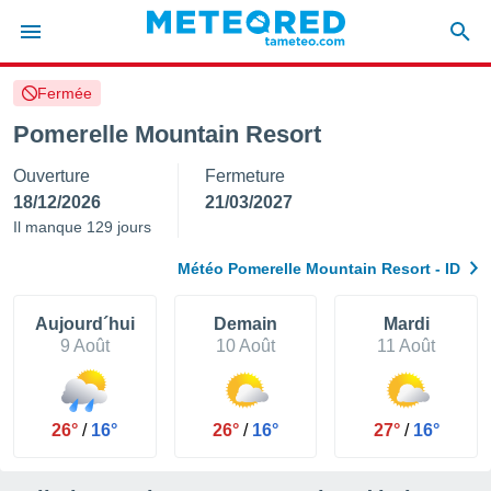
Fermée
e
ntialité
Pomerelle Mountain Resort
enu de
Ouverture
Fermeture
o.com
o.com) a
18/12/2026
21/03/2027
aré par
Il manque 129 jours
onnels
Météo Pomerelle Mountain Resort - ID
arantir
té des
ions
Aujourd´hui
Demain
Mardi
. Vous
9 Août
10 Août
11 Août
accéder
e en
 les
26°
/
16°
26°
/
16°
27°
/
16°
s :
r les