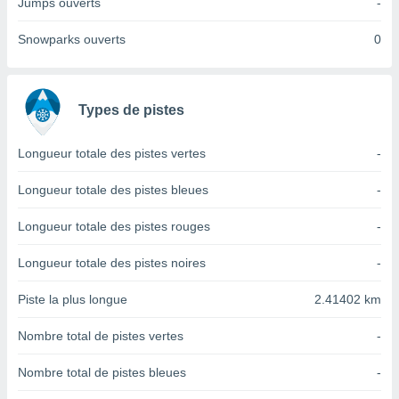
Jumps ouverts
-
nées
lles sur
Snowparks ouverts
0
d'un
égitime,
vous
vous
Types de pistes
 Pour ce
ous
etirer
Longueur totale des pistes vertes
-
ement
Longueur totale des pistes bleues
-
 opposer
ement
Longueur totale des pistes rouges
-
nées à
ment en
Longueur totale des pistes noires
-
 sur «
res
» ou
e
Piste la plus longue
2.41402 km
que de
kies
Nombre total de pistes vertes
-
ite web.
Nombre total de pistes bleues
-
t nos