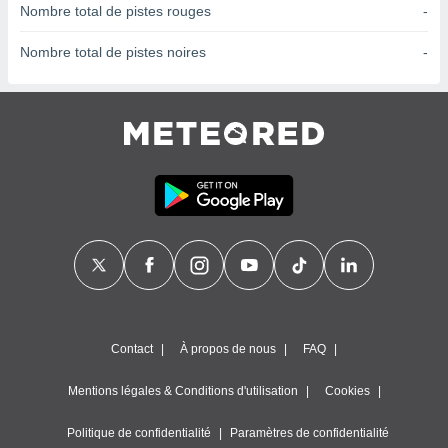
ires
Nombre total de pistes rouges
-
ons le
ent des
Nombre total de pistes noires
-
es
 :
et/ou
 à des
ions sur
eil,
des
limitées
nner la
, créer
ils pour
ité
lisée,
des
Contact
À propos de nous
FAQ
our
nner des
és
Mentions légales & Conditions d'utilisation
Cookies
lisées,
s profils
Politique de confidentialité
Paramètres de confidentialité
enus