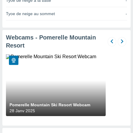
Tyoe de neige à la base
-
n «
 et
r »,
Tyoe de neige au sommet
-
cédez au
 et vous
z
ation de
Webcams - Pomerelle Mountain
Resort
qu'ils
 nous ou
aires,
nt de
t
er le
ement
te, ainsi
per un
Pomerelle Mountain Ski Resort Webcam
écifique
28 Janv 2025
us
de la
 et du